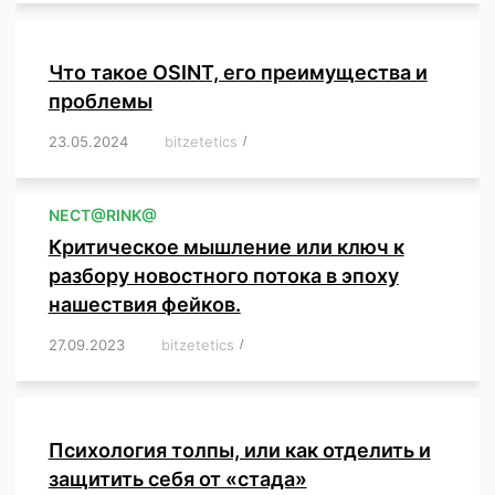
Что такое OSINT, его преимущества и
проблемы
23.05.2024
/
bitzetetics
/
,
,
,
,
,
,
,
,
,
,
,
,
NЕСT@RINK@
Критическое мышление или ключ к
разбору новостного потока в эпоху
нашествия фейков.
27.09.2023
/
bitzetetics
/
,
,
,
,
,
,
,
,
,
,
,
,
,
,
,
,
,
Психология толпы, или как отделить и
защитить себя от «стада»