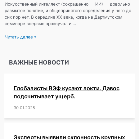
Искусственный интеллект (сокращенно — ИИ) — довольно
размытое понятие, и общепринятого определения у него до
сих пор нет. В середине XX века, когда на Дартмутском
семинаре впервые прозвучал и …
ИИ,
Читать далее »
или
же
примитивные
ВАЖНЫЕ НОВОСТИ
алгоритмы
машинного
обучения?
Глобалисты ВЭФ кусают локти. Давос
подсчитывает ущерб.
30.01.2025
/
,
,
,
,
,
,
,
,
,
,
,
,
,
,
,
,
Эксперты выявили склонность крупных