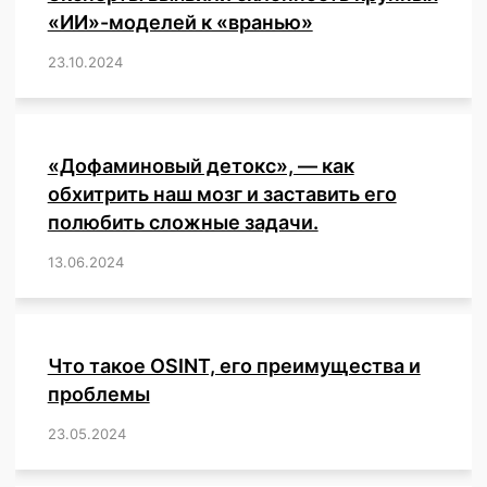
«ИИ»-моделей к «вранью»
23.10.2024
/
,
,
,
,
,
,
,
,
,
,
,
,
«Дофаминовый детокс», — как
обхитрить наш мозг и заставить его
полюбить сложные задачи.
13.06.2024
/
,
,
,
,
,
,
,
,
,
,
,
,
,
,
,
,
,
,
,
,
,
,
Что такое OSINT, его преимущества и
проблемы
23.05.2024
/
,
,
,
,
,
,
,
,
,
,
,
,