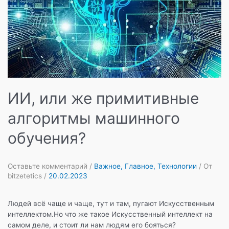
для
ИИ,
а
главы
крупных
компаний
призывают
к
«Приостановке»
ИИ, или же примитивные
алгоритмы машинного
обучения?
Оставьте комментарий
/
Важное
,
Главное
,
Технологии
/ От
bitzetetics
/
20.02.2023
Людей всё чаще и чаще, тут и там, пугают Искусственным
интеллектом.Но что же такое Искусственный интеллект на
самом деле, и стоит ли нам людям его бояться?