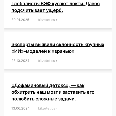
Глобалисты ВЭФ кусают локти. Давос
подсчитывает ущерб.
30.01.2025
/
bitzetetics
/
,
,
,
,
,
,
,
,
,
,
,
,
,
,
,
,
Эксперты выявили склонность крупных
«ИИ»-моделей к «вранью»
23.10.2024
/
bitzetetics
/
,
,
,
,
,
,
,
,
,
,
,
,
«Дофаминовый детокс», — как
обхитрить наш мозг и заставить его
полюбить сложные задачи.
13.06.2024
/
bitzetetics
/
,
,
,
,
,
,
,
,
,
,
,
,
,
,
,
,
,
,
,
,
,
,