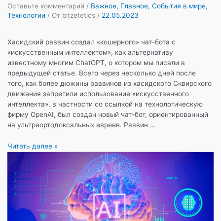
Оставьте комментарий
/
Важное
,
Главное
,
События в мире
,
Технологии
/ От
bitzetetics
/
22.05.2023
Хасидский раввин создал «кошерного» чат-бота с
«искусственным интеллектом», как альтернативу
известному многим ChatGPT, о котором мы писали в
предыдущей статье. Всего через несколько дней после
того, как более дюжины раввинов из хасидского Сквирского
движения запретили использование «искусственного
интеллекта», в частности со ссылкой на технологическую
фирму OpenAI, был создан новый чат-бот, ориентированный
на ультраортодоксальных евреев. Раввин …
Кошерный
Читать далее »
Чат-
Бот?
Нет,
вам
не
показалось!