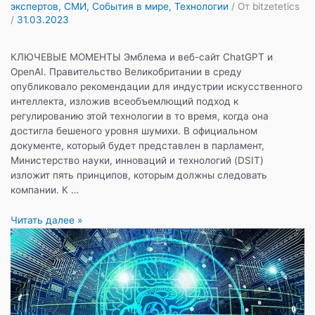
экспертов
,
СМИ
,
События в мире
,
Технологии
/ От
bitzetetics
/
31.03.2023
КЛЮЧЕВЫЕ МОМЕНТЫ Эмблема и веб-сайт ChatGPT и
OpenAI. Правительство Великобритании в среду
опубликовало рекомендации для индустрии искусственного
интеллекта, изложив всеобъемлющий подход к
регулированию этой технологии в то время, когда она
достигла бешеного уровня шумихи. В официальном
документе, который будет представлен в парламент,
Министерство науки, инноваций и технологий (DSIT)
изложит пять принципов, которым должны следовать
компании. К …
Правительство
Читать далее »
Великобритании
призывает
регулирующие
органы
разработать
правила