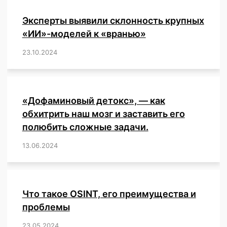
Эксперты выявили склонность крупных
«ИИ»-моделей к «вранью»
23.10.2024
/
,
,
,
,
,
,
,
,
,
,
,
,
«Дофаминовый детокс», — как
обхитрить наш мозг и заставить его
полюбить сложные задачи.
13.06.2024
/
,
,
,
,
,
,
,
,
,
,
,
,
,
,
,
,
,
,
,
,
,
,
Что такое OSINT, его преимущества и
проблемы
23.05.2024
/
,
,
,
,
,
,
,
,
,
,
,
,