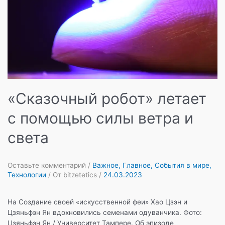
«Сказочный робот» летает
с помощью силы ветра и
света
Оставьте комментарий
/
Важное
,
Главное
,
События в мире
,
Технологии
/ От
bitzetetics
/
24.03.2023
На Создание своей «искусственной феи» Хао Цзэн и
Цзяньфэн Ян вдохновились семенами одуванчика. Фото:
Цзяньфэн Ян / Университет Тампере. Об эпизоде