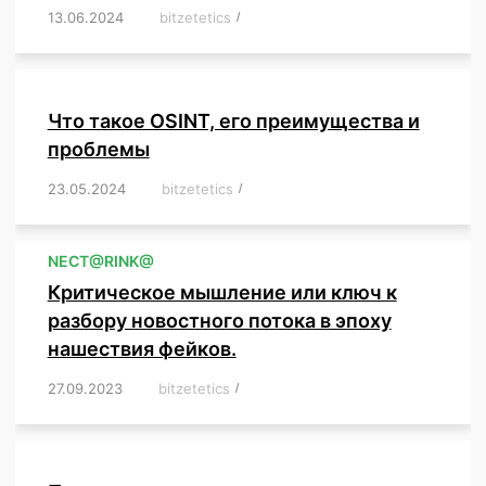
13.06.2024
/
bitzetetics
/
,
,
,
,
,
,
,
,
,
,
,
,
,
,
,
,
,
,
,
,
,
,
Что такое OSINT, его преимущества и
проблемы
23.05.2024
/
bitzetetics
/
,
,
,
,
,
,
,
,
,
,
,
,
NЕСT@RINK@
Критическое мышление или ключ к
разбору новостного потока в эпоху
нашествия фейков.
27.09.2023
/
bitzetetics
/
,
,
,
,
,
,
,
,
,
,
,
,
,
,
,
,
,