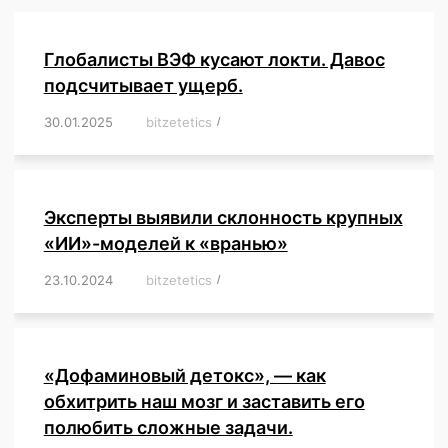
Глобалисты ВЭФ кусают локти. Давос
подсчитывает ущерб.
30.01.2025
/
bitzetetics
/
,
,
,
,
,
,
,
,
,
,
,
,
,
,
,
,
Эксперты выявили склонность крупных
«ИИ»-моделей к «вранью»
23.10.2024
/
bitzetetics
/
,
,
,
,
,
,
,
,
,
,
,
,
«Дофаминовый детокс», — как
обхитрить наш мозг и заставить его
полюбить сложные задачи.