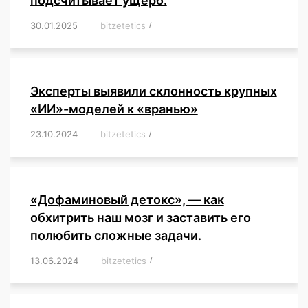
подсчитывает ущерб.
30.01.2025
/
bitzetetics
/
,
,
,
,
,
,
,
,
,
,
,
,
,
,
,
,
Эксперты выявили склонность крупных
«ИИ»-моделей к «вранью»
23.10.2024
/
bitzetetics
/
,
,
,
,
,
,
,
,
,
,
,
,
«Дофаминовый детокс», — как
обхитрить наш мозг и заставить его
полюбить сложные задачи.
13.06.2024
/
bitzetetics
/
,
,
,
,
,
,
,
,
,
,
,
,
,
,
,
,
,
,
,
,
,
,