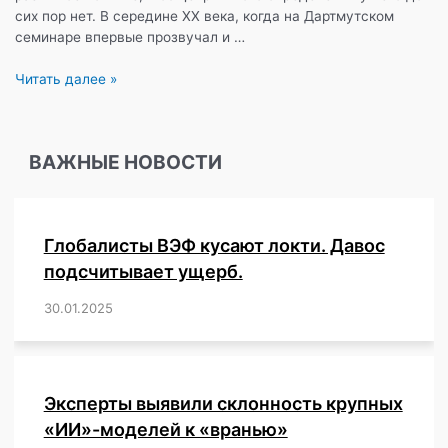
сих пор нет. В середине XX века, когда на Дартмутском
семинаре впервые прозвучал и …
ИИ,
Читать далее »
или
же
примитивные
ВАЖНЫЕ НОВОСТИ
алгоритмы
машинного
обучения?
Глобалисты ВЭФ кусают локти. Давос
подсчитывает ущерб.
30.01.2025
/
,
,
,
,
,
,
,
,
,
,
,
,
,
,
,
,
Эксперты выявили склонность крупных
«ИИ»-моделей к «вранью»