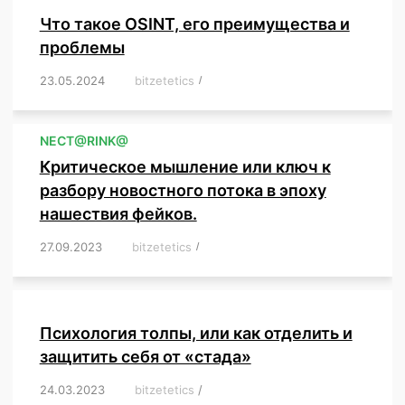
Что такое OSINT, его преимущества и
проблемы
23.05.2024
/
bitzetetics
/
,
,
,
,
,
,
,
,
,
,
,
,
NЕСT@RINK@
Критическое мышление или ключ к
разбору новостного потока в эпоху
нашествия фейков.
27.09.2023
/
bitzetetics
/
,
,
,
,
,
,
,
,
,
,
,
,
,
,
,
,
,
Психология толпы, или как отделить и
защитить себя от «стада»
24.03.2023
/
bitzetetics
/
,
,
,
,
,
,
,
,
,
,
,
,
,
,
,
,
,
,
,
,
,
,