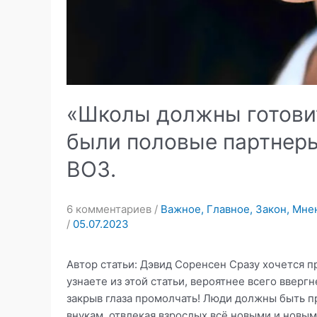
«Школы должны готовить
были половые партнер
ВОЗ.
6 комментариев
/
Важное
,
Главное
,
Закон
,
Мнен
/
05.07.2023
Автор статьи: Дэвид Соренсен Сразу хочется п
узнаете из этой статьи, вероятнее всего ввергн
закрыв глаза промолчать! Люди должны быть пр
внукам, отвлекая взрослых всё новыми и новым