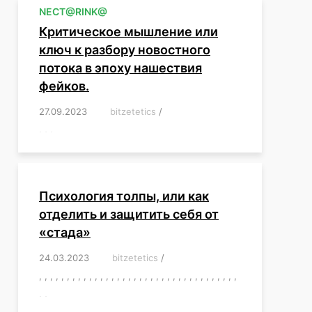
NЕСT@RINK@
Критическое мышление или
ключ к разбору новостного
потока в эпоху нашествия
фейков.
27.09.2023
/
bitzetetics
/
,
,
,
,
,
,
,
,
,
,
,
,
,
,
,
,
,
Психология толпы, или как
отделить и защитить себя от
«стада»
24.03.2023
/
bitzetetics
/
,
,
,
,
,
,
,
,
,
,
,
,
,
,
,
,
,
,
,
,
,
,
,
,
,
,
,
,
,
,
,
,
,
,
,
,
,
,
,
,
,
,
,
,
,
,
,
,
,
,
,