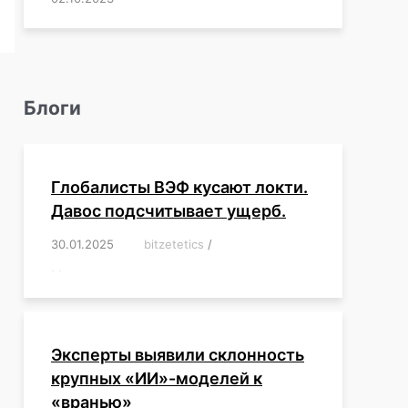
Блоги
Глобалисты ВЭФ кусают локти.
Давос подсчитывает ущерб.
30.01.2025
/
bitzetetics
/
,
,
,
,
,
,
,
,
,
,
,
,
,
,
,
,
Эксперты выявили склонность
крупных «ИИ»-моделей к
«вранью»