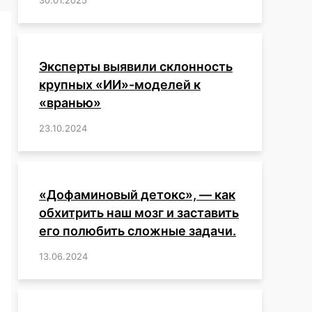
Эксперты выявили склонность
крупных «ИИ»-моделей к
«вранью»
23.10.2024
/
,
,
,
,
,
,
,
,
,
,
,
,
«Дофаминовый детокс», — как
обхитрить наш мозг и заставить
его полюбить сложные задачи.
13.06.2024
/
,
,
,
,
,
,
,
,
,
,
,
,
,
,
,
,
,
,
,
,
,
,