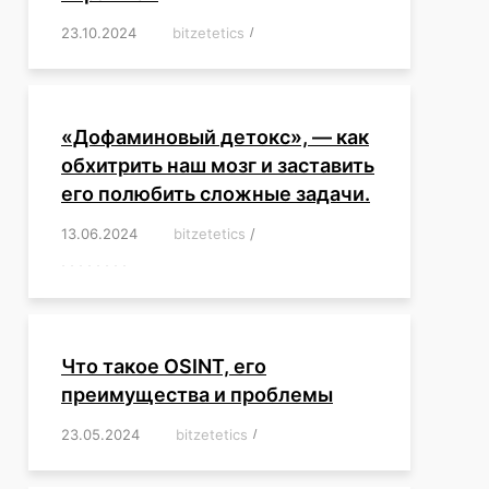
23.10.2024
/
bitzetetics
/
,
,
,
,
,
,
,
,
,
,
,
,
«Дофаминовый детокс», — как
обхитрить наш мозг и заставить
его полюбить сложные задачи.
13.06.2024
/
bitzetetics
/
,
,
,
,
,
,
,
,
,
,
,
,
,
,
,
,
,
,
,
,
,
,
Что такое OSINT, его
преимущества и проблемы
23.05.2024
/
bitzetetics
/
,
,
,
,
,
,
,
,
,
,
,
,