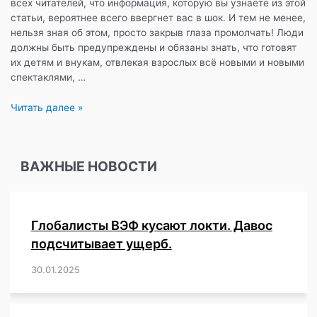
всех читателей, что информация, которую вы узнаете из этой
статьи, вероятнее всего ввергнет вас в шок. И тем не менее,
нельзя зная об этом, просто закрыв глаза промолчать! Люди
должны быть предупреждены и обязаны знать, что готовят
их детям и внукам, отвлекая взрослых всё новыми и новыми
спектаклями, …
«Школы
Читать далее »
должны
готовить
детей
ВАЖНЫЕ НОВОСТИ
к
тому,
чтобы
у
Глобалисты ВЭФ кусают локти. Давос
них
были
подсчитывает ущерб.
половые
30.01.2025
/
,
,
,
,
,
,
,
,
,
,
,
,
,
,
,
,
партнеры»,
—
утверждают
ООН