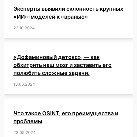
и
Эксперты выявили склонность крупных
ВОЗ.
«ИИ»-моделей к «вранью»
23.10.2024
/
,
,
,
,
,
,
,
,
,
,
,
,
«Дофаминовый детокс», — как
обхитрить наш мозг и заставить его
полюбить сложные задачи.
13.06.2024
/
,
,
,
,
,
,
,
,
,
,
,
,
,
,
,
,
,
,
,
,
,
,
Что такое OSINT, его преимущества и
проблемы
23.05.2024
/
,
,
,
,
,
,
,
,
,
,
,
,