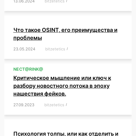
13.06.2024
/
bitzetetics
/
,
,
,
,
,
,
,
,
,
,
,
,
,
,
,
,
,
,
,
,
,
,
Что такое OSINT, его преимущества и
проблемы
23.05.2024
/
bitzetetics
/
,
,
,
,
,
,
,
,
,
,
,
,
NЕСT@RINK@
Критическое мышление или ключ к
разбору новостного потока в эпоху
нашествия фейков.
27.09.2023
/
bitzetetics
/
,
,
,
,
,
,
,
,
,
,
,
,
,
,
,
,
,
Психология толпы, или как отделить и