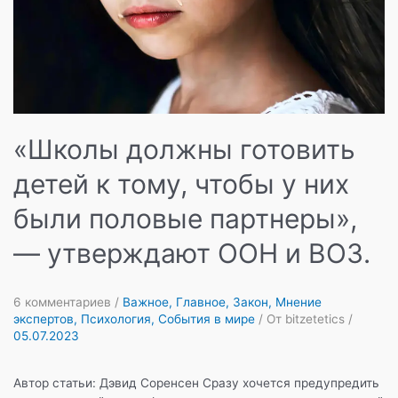
«Школы должны готовить
детей к тому, чтобы у них
были половые партнеры»,
— утверждают ООН и ВОЗ.
6 комментариев
/
Важное
,
Главное
,
Закон
,
Мнение
экспертов
,
Психология
,
События в мире
/ От
bitzetetics
/
05.07.2023
Автор статьи: Дэвид Соренсен Сразу хочется предупредить