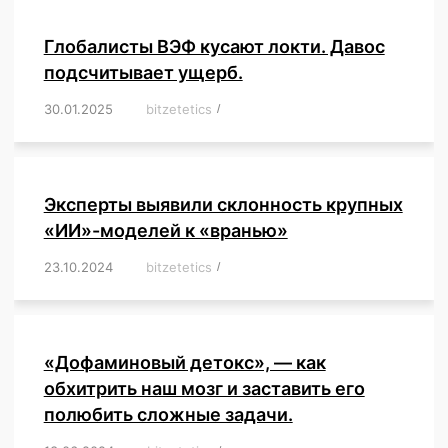
Глобалисты ВЭФ кусают локти. Давос
подсчитывает ущерб.
30.01.2025
/
bitzetetics
/
,
,
,
,
,
,
,
,
,
,
,
,
,
,
,
,
Эксперты выявили склонность крупных
«ИИ»-моделей к «вранью»
23.10.2024
/
bitzetetics
/
,
,
,
,
,
,
,
,
,
,
,
,
«Дофаминовый детокс», — как
обхитрить наш мозг и заставить его
полюбить сложные задачи.