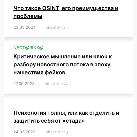
Что такое OSINT, его преимущества и
проблемы
23.05.2024
/
bitzetetics
/
,
,
,
,
,
,
,
,
,
,
,
,
NЕСT@RINK@
Критическое мышление или ключ к
разбору новостного потока в эпоху
нашествия фейков.
27.09.2023
/
bitzetetics
/
,
,
,
,
,
,
,
,
,
,
,
,
,
,
,
,
,
Психология толпы, или как отделить и
защитить себя от «стада»
24.03.2023
/
bitzetetics
/
,
,
,
,
,
,
,
,
,
,
,
,
,
,
,
,
,
,
,
,
,
,