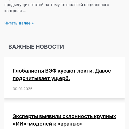
предыдущих статей на тему технологий социального
контроля …
Хотите
Читать далее »
совершить
круиз
по
ВАЖНЫЕ НОВОСТИ
венецианским
каналам?
Только
с
Глобалисты ВЭФ кусают локти. Давос
QR-
кодом.
подсчитывает ущерб.
30.01.2025
/
,
,
,
,
,
,
,
,
,
,
,
,
,
,
,
,
Эксперты выявили склонность крупных
«ИИ»-моделей к «вранью»