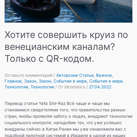
Хотите совершить круиз по
венецианским каналам?
Только с QR-кодом.
Оставьте комментарий
/
Авторские Статьи
,
Важное
,
Главное
,
Закон
,
Закон
,
События в мире
,
События в мире
,
Технологии
,
Технологии
/ От
bitzetetics
/
27.04.2022
Перевод статьи Yafa Shir-Raz Всё чаще и чаще мы
становимся свидетелями того, что правительства разных
стран, якобы проявляя заботу о людях, внедряют технологии
социального контроля, наподобие тех, что уже успешно
внедрены сейчас в Китае.Ранее мы уже ознакомили вас с
подобной пилотной системой в Израиле в одной из наших