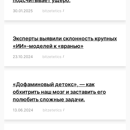
подсчитывает ущерб.
30.01.2025
/
bitzetetics
/
,
,
,
,
,
,
,
,
,
,
,
,
,
,
,
,
Эксперты выявили склонность крупных
«ИИ»-моделей к «вранью»
23.10.2024
/
bitzetetics
/
,
,
,
,
,
,
,
,
,
,
,
,
«Дофаминовый детокс», — как
обхитрить наш мозг и заставить его
полюбить сложные задачи.
13.06.2024
/
bitzetetics
/
,
,
,
,
,
,
,
,
,
,
,
,
,
,
,
,
,
,
,
,
,
,