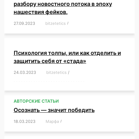
разбору новостного потока в эпоху
нашествия фейков.
27.09.2023
/
bitzetetics
/
,
,
,
,
,
,
,
,
,
,
,
,
,
,
,
,
,
Психология толпы, или как отделить и
защитить себя от «стада»
24.03.2023
/
bitzetetics
/
,
,
,
,
,
,
,
,
,
,
,
,
,
,
,
,
,
,
,
,
,
,
,
,
,
,
,
,
,
,
,
,
,
,
,
,
,
,
,
,
,
,
,
,
,
,
,
,
,
,
,
АВТОРСКИЕ СТАТЬИ
Осознать — значит победить
18.03.2023
/
Марфа
/
,
,
,
,
,