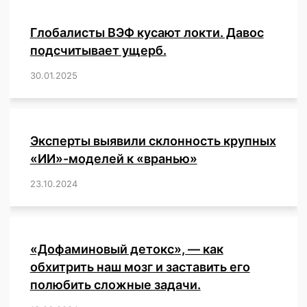
Глобалисты ВЭФ кусают локти. Давос
подсчитывает ущерб.
30.01.2025
/
,
,
,
,
,
,
,
,
,
,
,
,
,
,
,
,
Эксперты выявили склонность крупных
«ИИ»-моделей к «вранью»
23.10.2024
/
,
,
,
,
,
,
,
,
,
,
,
,
«Дофаминовый детокс», — как
обхитрить наш мозг и заставить его
полюбить сложные задачи.