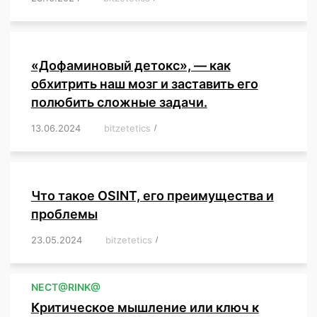
«Дофаминовый детокс», — как
обхитрить наш мозг и заставить его
полюбить сложные задачи.
13.06.2024
/
bitzetetics
/
,
,
,
,
,
,
,
,
,
,
,
,
,
,
,
,
,
,
,
,
,
,
Что такое OSINT, его преимущества и
проблемы
23.05.2024
/
bitzetetics
/
,
,
,
,
,
,
,
,
,
,
,
,
NЕСT@RINK@
Критическое мышление или ключ к