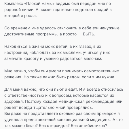
e
er
gr
s
р
Комплекс «Плохой мамы» видимо был передан мне по
родовой линии. А позже тщательно подпитан средой в
b
a
A
а
которой я росла.
o
m
p
в
Со временем мне удалось отключить в себе эти ненужные,
o
p
и
деструктивные программы, а просто — БЫТЬ.
k
т
Находиться в жизни моих детей, в их глазах, в их
ь
настроении, наблюдать за их мыслями, учиться у них
замечать красоту и умению радоваться мелочам.
Мне важно, чтобы они умели принимать самостоятельные
решения. Но также важно быть рядом, если я им нужна.
Для меня важно, что они пьют и едят. И я всегда относилась
с ответственностью и к вопросам, которые касаются их
здоровья. Поэтому каждая медицинская рекомендация или
рецепт всегда тщательно мной проверялись.
Вы даже не представляете сколько раз своим примером я
удивляла представителей конвенциальной медицины. А что
так можно было? Без стероидов? Без антибиотиков?