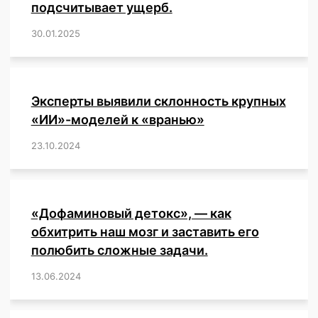
подсчитывает ущерб.
30.01.2025
/
,
,
,
,
,
,
,
,
,
,
,
,
,
,
,
,
Эксперты выявили склонность крупных
«ИИ»-моделей к «вранью»
23.10.2024
/
,
,
,
,
,
,
,
,
,
,
,
,
«Дофаминовый детокс», — как
обхитрить наш мозг и заставить его
полюбить сложные задачи.
13.06.2024
/
,
,
,
,
,
,
,
,
,
,
,
,
,
,
,
,
,
,
,
,
,
,