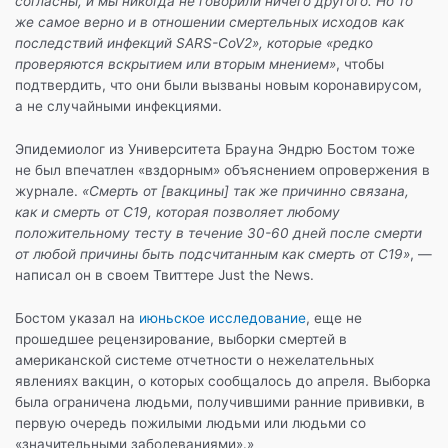
согласны, и мы никогда не говорили ничего другого. Но то
же самое верно и в отношении смертельных исходов как
последствий инфекций SARS-CoV2», которые «редко
проверяются вскрытием или вторым мнением»
, чтобы
подтвердить, что они были вызваны новым коронавирусом,
а не случайными инфекциями.
Эпидемиолог из Университета Брауна Эндрю Бостом тоже
не был впечатлен «вздорным» объяснением опровержения в
журнале.
«Смерть от [вакцины] так же причинно связана,
как и смерть от С19, которая позволяет любому
положительному тесту в течение 30-60 дней после смерти
от любой причины быть подсчитанным как смерть от С19»
, —
написал он в своем Твиттере Just the News.
Бостом указал на
июньское исследование
, еще не
прошедшее рецензирование, выборки смертей в
американской системе отчетности о нежелательных
явлениях вакцин, о которых сообщалось до апреля. Выборка
была ограничена людьми, получившими ранние прививки, в
первую очередь пожилыми людьми или людьми со
«значительными заболеваниями».»