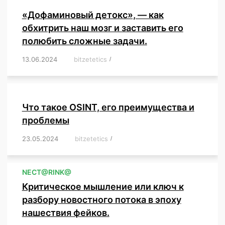
«Дофаминовый детокс», — как
обхитрить наш мозг и заставить его
полюбить сложные задачи.
13.06.2024
/
bitzetetics
/
,
,
,
,
,
,
,
,
,
,
,
,
,
,
,
,
,
,
,
,
,
,
Что такое OSINT, его преимущества и
проблемы
23.05.2024
/
bitzetetics
/
,
,
,
,
,
,
,
,
,
,
,
,
NЕСT@RINK@
Критическое мышление или ключ к
разбору новостного потока в эпоху
нашествия фейков.