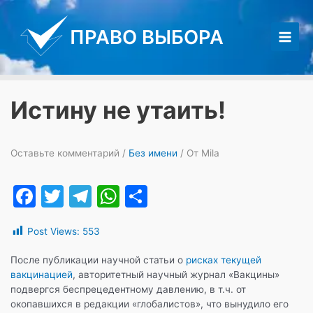
Перейти
к
ПРАВО ВЫБОРА
содержимому
Main
Men
Истину не утаить!
Оставьте комментарий
/
Без имени
/ От
Mila
F
T
T
W
О
a
w
el
h
т
Post Views:
553
c
itt
e
at
п
e
er
gr
s
р
После публикации научной статьи о
рисках текущей
вакцинацией
, авторитетный научный журнал «Вакцины»
b
a
A
а
подвергся беспрецедентному давлению, в т.ч. от
o
m
p
в
окопавшихся в редакции «глобалистов», что вынудило его