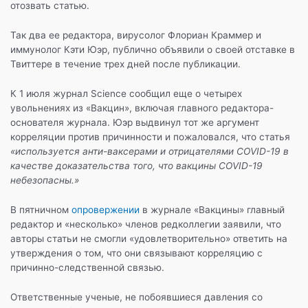
отозвать статью.
o
p
и
k
т
Так два ее редактора, вирусолог Флориан Краммер и
иммунолог Кэти Юэр, публично объявили о своей отставке в
ь
Твиттере в течение трех дней после публикации.
К 1 июля журнал Science сообщил еще о четырех
увольнениях из «Вакцин», включая главного редактора-
основателя журнала. Юэр выдвинул тот же аргумент
корреляции против причинности и пожаловался, что статья
«используется анти-ваксерами и отрицателями COVID-19 в
качестве доказательства того, что вакцины COVID-19
небезопасны.»
В пятничном
опровержении
в журнале «Вакцины» главный
редактор и «несколько» членов редколлегии заявили, что
авторы статьи не смогли «удовлетворительно» ответить на
утверждения о том, что они связывают корреляцию с
причинно-следственной связью.
Ответственные ученые, не побоявшиеся давления со