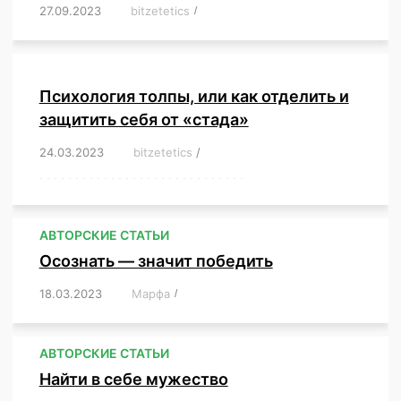
27.09.2023
/
bitzetetics
/
,
,
,
,
,
,
,
,
,
,
,
,
,
,
,
,
,
Психология толпы, или как отделить и
защитить себя от «стада»
24.03.2023
/
bitzetetics
/
,
,
,
,
,
,
,
,
,
,
,
,
,
,
,
,
,
,
,
,
,
,
,
,
,
,
,
,
,
,
,
,
,
,
,
,
,
,
,
,
,
,
,
,
,
,
,
,
,
,
,
АВТОРСКИЕ СТАТЬИ
Осознать — значит победить
18.03.2023
/
Марфа
/
,
,
,
,
,
АВТОРСКИЕ СТАТЬИ
Найти в себе мужество