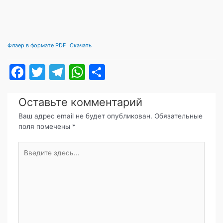
Флаер в формате PDF
Скачать
F
T
T
W
О
a
w
el
h
т
c
itt
e
at
п
Оставьте комментарий
e
er
gr
s
р
Ваш адрес email не будет опубликован.
Обязательные
поля помечены
*
b
a
A
а
o
m
p
в
Введите
здесь...
o
p
и
k
т
ь