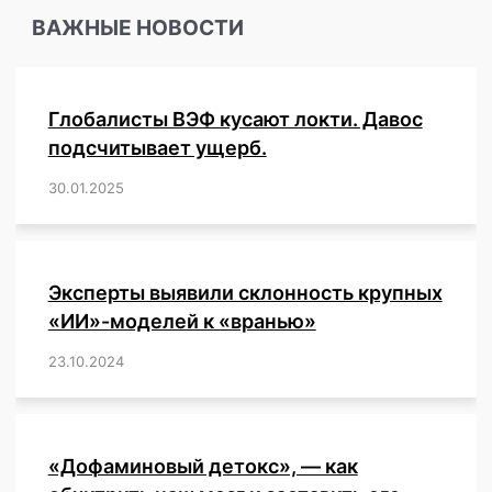
ВАЖНЫЕ НОВОСТИ
Глобалисты ВЭФ кусают локти. Давос
подсчитывает ущерб.
30.01.2025
/
,
,
,
,
,
,
,
,
,
,
,
,
,
,
,
,
Эксперты выявили склонность крупных
«ИИ»-моделей к «вранью»
23.10.2024
/
,
,
,
,
,
,
,
,
,
,
,
,
«Дофаминовый детокс», — как