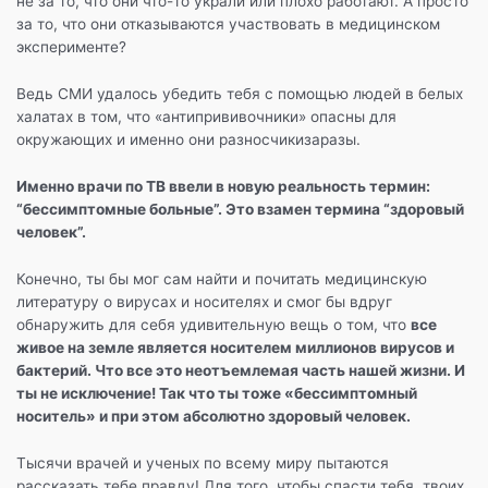
не за то, что они что-то украли или плохо работают. А просто
за то, что они отказываются участвовать в медицинском
эксперименте?
Ведь СМИ удалось убедить тебя с помощью людей в белых
халатах в том, что «антипрививочники» опасны для
окружающих и именно они разносчикизаразы.
Именно врачи по ТВ ввели в новую реальность термин:
“бессимптомные больные”. Это взамен термина “здоровый
человек”.
Конечно, ты бы мог сам найти и почитать медицинскую
литературу о вирусах и носителях и смог бы вдруг
обнаружить для себя удивительную вещь о том, что
все
живое на земле является носителем миллионов вирусов и
бактерий. Что все это неотъемлемая часть нашей жизни. И
ты не исключение! Так что ты тоже «бессимптомный
носитель» и при этом абсолютно здоровый человек.
Тысячи врачей и ученых по всему миру пытаются
рассказать тебе правду! Для того, чтобы спасти тебя, твоих