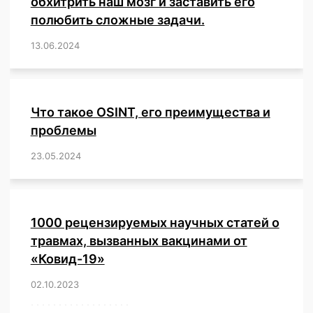
обхитрить наш мозг и заставить его
полюбить сложные задачи.
13.06.2024
/
,
,
,
,
,
,
,
,
,
,
,
,
,
,
,
,
,
,
,
,
,
,
Что такое OSINT, его преимущества и
проблемы
23.05.2024
/
,
,
,
,
,
,
,
,
,
,
,
,
1000 рецензируемых научных статей о
травмах, вызванных вакцинами от
«Ковид-19»
02.10.2023
/
,
,
,
,
,
,
,
,
,
,
,
,
,
,
,
,
,
,
,
,
,
,
,
,
,
,
,
,
,
,
,
,
,
,
,
,
,
,
,
,
,
,
,
,
,
,
,
,
,
,
,
,
,