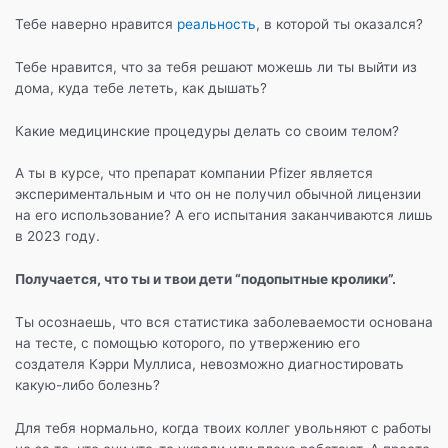
b
a
A
а
Тебе наверно нравится
реальность
, в которой ты оказался?
o
m
p
в
o
p
и
Тебе нравится, что за тебя решают можешь ли ты выйти из
дома, куда тебе лететь, как дышать?
k
т
ь
Какие медицинские процедуры делать со своим телом?
А ты в курсе, что препарат компании Pfizer является
экспериментальным и что он не получил обычной лицензии
на его использование? А его испытания заканчиваются лишь
в 2023 году.
Получается, что ты и твои дети “подопытные кролики”.
Ты осознаешь, что вся статистика заболеваемости основана
на тесте, с помощью которого, по утвержению его
создателя Кэрри Муллиса, невозможно диагностировать
какую-либо болезнь?
Для тебя нормально, когда твоих коллег увольняют с работы