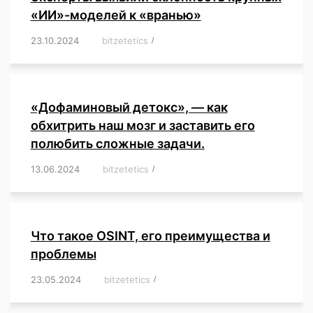
«ИИ»-моделей к «вранью»
23.10.2024
/
bitzetetics
/
,
,
,
,
,
,
,
,
,
,
,
,
«Дофаминовый детокс», — как
обхитрить наш мозг и заставить его
полюбить сложные задачи.
13.06.2024
/
bitzetetics
/
,
,
,
,
,
,
,
,
,
,
,
,
,
,
,
,
,
,
,
,
,
,
Что такое OSINT, его преимущества и
проблемы
23.05.2024
/
bitzetetics
/
,
,
,
,
,
,
,
,
,
,
,
,