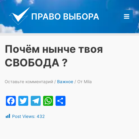
Перейти
к
ПРАВО ВЫБОРА
содержимому
Main
Men
Почём нынче твоя
СВОБОДА ?
Оставьте комментарий
/
Важное
/ От
Mila
F
T
T
W
О
a
w
el
h
т
Post Views:
432
c
itt
e
at
п
e
er
gr
s
р