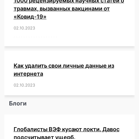
1000 рецензируемых научных статей о
травмах, вызванных вакцинами от
«Ковид-19»
02.10.2023
/
,
,
,
,
,
,
,
,
,
,
,
,
,
,
,
,
,
,
,
,
,
,
,
,
,
,
,
,
,
,
,
,
,
,
,
,
,
,
,
,
,
,
,
,
,
,
,
,
,
,
,
,
,
Как удалить свои личные данные из
интернета
02.10.2023
/
,
,
,
,
,
,
,
,
,
,
,
,
,
,
,
,
,
,
,
,
,
,
,
,
,
,
Блоги
Глобалисты ВЭФ кусают локти. Давос
подсчитывает ущерб.