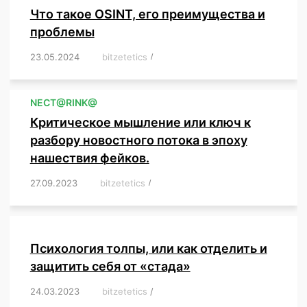
Что такое OSINT, его преимущества и
проблемы
23.05.2024
/
bitzetetics
/
,
,
,
,
,
,
,
,
,
,
,
,
NЕСT@RINK@
Критическое мышление или ключ к
разбору новостного потока в эпоху
нашествия фейков.
27.09.2023
/
bitzetetics
/
,
,
,
,
,
,
,
,
,
,
,
,
,
,
,
,
,
Психология толпы, или как отделить и
защитить себя от «стада»
24.03.2023
/
bitzetetics
/
,
,
,
,
,
,
,
,
,
,
,
,
,
,
,
,
,
,
,
,
,
,