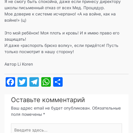
Я не смогу быть спокойна, даже если принесу директору
школы письменный отказ от всех Мед. Процедур.
Мое доверие к системе исчерпано! «А на войне, как на
войне!» (ц)
Это мой ребёнок! Моя плоть и кровь! И я имею право его
защищать!
И даже «распороть брюхо волку», если придётся! Пусть
только посмотрит в нашу сторону!
Автор Li Koren
F
T
T
W
О
a
w
el
h
т
c
itt
e
at
п
Оставьте комментарий
e
er
gr
s
р
Ваш адрес email не будет опубликован.
Обязательные
поля помечены
*
b
a
A
а
o
m
p
в
Введите
здесь...