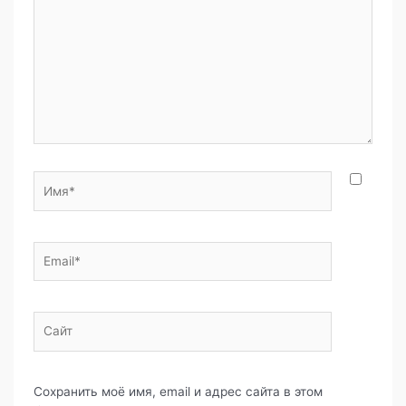
o
p
и
k
т
ь
Имя*
Email*
Сайт
Сохранить моё имя, email и адрес сайта в этом