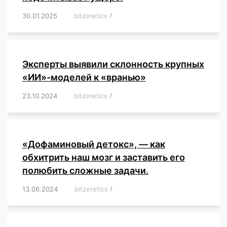
30.01.2025
/
bitzetetics
/
,
,
,
,
,
,
,
,
,
,
,
,
,
,
,
,
Эксперты выявили склонность крупных
«ИИ»-моделей к «вранью»
23.10.2024
/
bitzetetics
/
,
,
,
,
,
,
,
,
,
,
,
,
«Дофаминовый детокс», — как
обхитрить наш мозг и заставить его
полюбить сложные задачи.
13.06.2024
/
bitzetetics
/
,
,
,
,
,
,
,
,
,
,
,
,
,
,
,
,
,
,
,
,
,
,