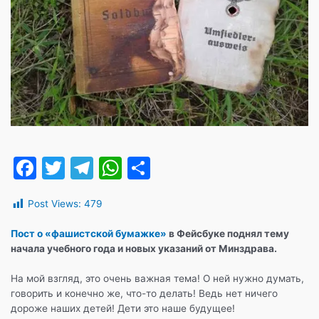
F
T
T
W
О
a
w
el
h
т
Post Views:
479
c
itt
e
at
п
e
er
gr
s
р
Пост о «фашистской бумажке»
в Фейсбуке поднял тему
начала учебного года и новых указаний от Минздрава.
b
a
A
а
o
m
p
в
На мой взгляд, это очень важная тема! О ней нужно думать,
говорить и конечно же, что-то делать! Ведь нет ничего
o
p
и
дороже наших детей! Дети это наше будущее!