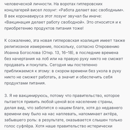
человеческой личности. На воротах гитлеровских
концлагерей висел лозунг: «Работа делает вас свободным».
В век коронавируса этот лозунг звучал бы иначе:
«Вакцинация делает работу свободной». Это относится и к
приобретению продуктов питания тоже!
К сожалению, эта новая гитлеровская коалиция имеет также
религиозное измерение, поскольку, согласно Откровению
Иоанна Богослова (Откр. 13, 16–18), в последние времена
без начертания на лоб или на правую руку никто не сможет
продавать и покупать. Сегодня мы постепенно
приближаемся к этому: в скором времени без укола в руку
никто не сможет работать, а значит и обеспечить себя
продуктами питания.
3. Я не вакцинируюсь, потому что правительство, которое
пытается привить любой ценой все население страны,
делая вид, что заботится о нашем благе, хотя до недавнего
времени ему было на нас наплевать, напоминает актёра,
забывшего роль: в результате, оказывается слышен только
голос суфлёра. Хотя наше правительство истерически