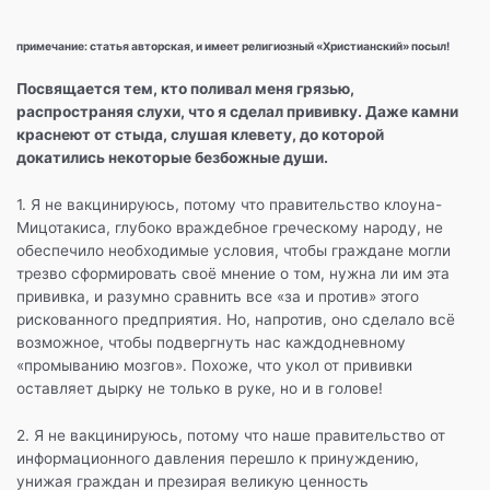
b
a
A
а
o
m
p
в
примечание: статья авторская, и имеет религиозный «Христианский» посыл!
o
p
и
Посвящается тем, кто поливал меня грязью,
k
т
распространяя слухи, что я сделал прививку. Даже камни
краснеют от стыда, слушая клевету, до которой
ь
докатились некоторые безбожные души.
1. Я не вакцинируюсь, потому что правительство клоуна-
Мицотакиса, глубоко враждебное греческому народу, не
обеспечило необходимые условия, чтобы граждане могли
трезво сформировать своё мнение о том, нужна ли им эта
прививка, и разумно сравнить все «за и против» этого
рискованного предприятия. Но, напротив, оно сделало всё
возможное, чтобы подвергнуть нас каждодневному
«промыванию мозгов». Похоже, что укол от прививки
оставляет дырку не только в руке, но и в голове!
2. Я не вакцинируюсь, потому что наше правительство от
информационного давления перешло к принуждению,
унижая граждан и презирая великую ценность