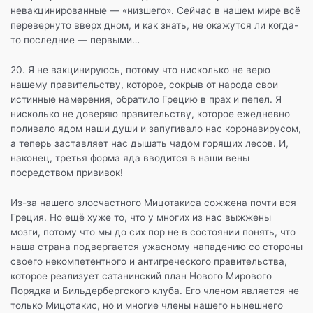
невакцинированные — «низшего». Сейчас в нашем мире всё
перевернуто вверх дном, и как знать, не окажутся ли когда-
то последние — первыми…
20. Я не вакцинируюсь, потому что нисколько не верю
нашему правительству, которое, сокрыв от народа свои
истинные намерения, обратило Грецию в прах и пепел. Я
нисколько не доверяю правительству, которое ежедневно
поливало ядом наши души и запугивало нас коронавирусом,
а теперь заставляет нас дышать чадом горящих лесов. И,
наконец, третья форма яда вводится в наши вены
посредством прививок!
Из-за нашего злосчастного Мицотакиса сожжена почти вся
Греция. Но ещё хуже то, что у многих из нас выжжены
мозги, потому что мы до сих пор не в состоянии понять, что
наша страна подвергается ужасному нападению со стороны
своего некомпетентного и антигреческого правительства,
которое реализует сатанинский план Нового Мирового
Порядка и Бильдербергского клуба. Его членом является не
только Мицотакис, но и многие члены нашего нынешнего