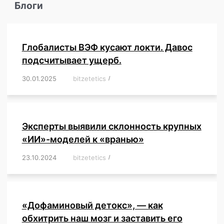
Блоги
Глобалисты ВЭФ кусают локти. Давос
подсчитывает ущерб.
30.01.2025
/
bitzetetics
/
,
,
,
,
,
,
,
,
,
,
,
,
,
,
,
,
Эксперты выявили склонность крупных
«ИИ»-моделей к «вранью»
23.10.2024
/
bitzetetics
/
,
,
,
,
,
,
,
,
,
,
,
,
«Дофаминовый детокс», — как
обхитрить наш мозг и заставить его