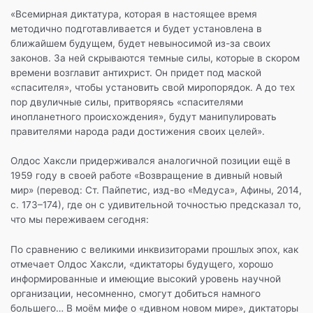
«Всемирная диктатура, которая в настоящее время
методично подготавливается и будет установлена в
ближайшем будущем, будет невыносимой из-за своих
законов. За ней скрываются темные силы, которые в скором
времени возглавит антихрист. Он придет под маской
«спасителя», чтобы установить свой миропорядок. А до тех
пор двуличные силы, притворяясь «спасителями
инопланетного происхождения», будут манипулировать
правителями народа ради достижения своих целей».
Олдос Хаксли придерживался аналогичной позиции ещё в
1959 году в своей работе «Возвращение в дивный новый
мир» (перевод: Ст. Пайпетис, изд-во «Медуса», Афины, 2014,
с. 173–174), где он с удивительной точностью предсказал то,
что мы переживаем сегодня:
По сравнению с великими инквизиторами прошлых эпох, как
отмечает Олдос Хаксли, «диктаторы будущего, хорошо
информированные и имеющие высокий уровень научной
организации, несомненно, смогут добиться намного
большего… В моём мифе о «дивном новом мире», диктаторы