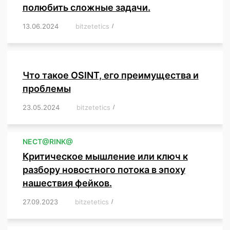
полюбить сложные задачи.
13.06.2024
/
bitzetetics
/
,
,
,
,
,
,
,
,
,
,
,
,
,
,
,
,
,
,
,
,
,
,
Что такое OSINT, его преимущества и
проблемы
23.05.2024
/
bitzetetics
/
,
,
,
,
,
,
,
,
,
,
,
,
NЕСT@RINK@
Критическое мышление или ключ к
разбору новостного потока в эпоху
нашествия фейков.
27.09.2023
/
bitzetetics
/
,
,
,
,
,
,
,
,
,
,
,
,
,
,
,
,
,