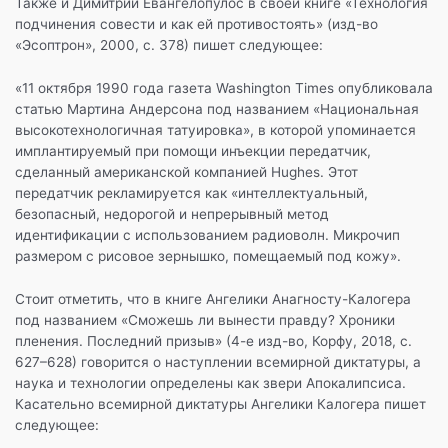
Также и Димитрий Евангелопулос в своей книге «Технология
подчинения совести и как ей противостоять» (изд-во
«Эсоптрон», 2000, с. 378) пишет следующее:
«11 октября 1990 года газета Washington Times опубликовала
статью Мартина Андерсона под названием «Национальная
высокотехнологичная татуировка», в которой упоминается
имплантируемый при помощи инъекции передатчик,
сделанный американской компанией Hughes. Этот
передатчик рекламируется как «интеллектуальный,
безопасный, недорогой и непрерывный метод
идентификации с использованием радиоволн. Микрочип
размером с рисовое зернышко, помещаемый под кожу».
Стоит отметить, что в книге Ангелики Анагносту-Калогера
под названием «Сможешь ли вынести правду? Хроники
пленения. Последний призыв» (4-е изд-во, Корфу, 2018, с.
627–628) говорится о наступлении всемирной диктатуры, а
наука и технологии определены как звери Апокалипсиса.
Касательно всемирной диктатуры Ангелики Калогера пишет
следующее: