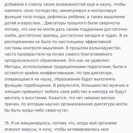
добавили к списку своих возможностей ещё и науку, чтобы
навязать свое господство, манипулируя и контролируя
функции тела плода, рефлексы ребёнка, а также мышление
детей и взрослых… Диктаторы прошлого были свергнуты
потому, что они не могли дать своим подданным достаточно
хлеба, достаточно зрелищ, достаточно загадок и чудес. В их
распоряжении не было по-настоящему эффективной
системы контроля мышления. В прошлом вольнодумство
часто произрастало на почве самого благоговейного
ортодоксального образования. Это нас не удивляет.
Методы, используемые традиционными педагогами, были и
остаются крайне неэффективными. Но при диктаторе,
опирающемся на науку, образование будет выполнять
функцию порабощения. В результате, большинство мужчин и
женщин привыкнут любить свое рабство и никогда не будут
мечтать о восстании. Кажется, что нет никаких веских
причин, по которым научно организованная диктатура могла
бы быть когда-либо свергнута».
15. Я не вакцинируюсь, потому что, когда мой организм
атакуют вирусы, я хочу, чтобы активировалась моя