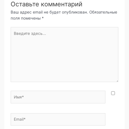
c
itt
e
at
п
Оставьте комментарий
e
er
gr
s
р
Ваш адрес email не будет опубликован.
Обязательные
поля помечены
*
b
a
A
а
o
m
p
в
Введите
здесь...
o
p
и
k
т
ь
Имя*
Email*