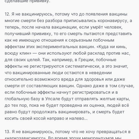
сделавшие прививку.
12. Я не вакцинируюсь, потому что до появления вакцины
многие смерти без разбора приписывались коронавирусу, а
теперь, после начала вакцинации, если умрёт человек,
получивший прививку, то его смерть пытаются представить
как не имеющую отношения к серьезным побочным
эффектам этих экспериментальных вакцин. «Куда ни кинь,
всюду клин» — они используют любой расклад против нас,
для своих целей. Так, например, в Греции, побочные
эффекты не регистрируются систематически, а это значит,
что вакцинированные люди остаются в неведении
относительно возможного вреда для здоровья или даже
смерти от составляющих вакцин. Однако даже в том случае,
если побочные эффекты начнут регистрироваться и в
глобальную базу в Упсале будут отправлять желтые карты,
до тех пор, пока не будет проведена их оценка, людей всё
равно будут продолжать вакцинировать, и смерть будет
косить своей косой направо и налево…
13. Я не вакцинируюсь, потому что не хочу превращаться в
«наркозависимого». Во время эпохи меморандумов мы,