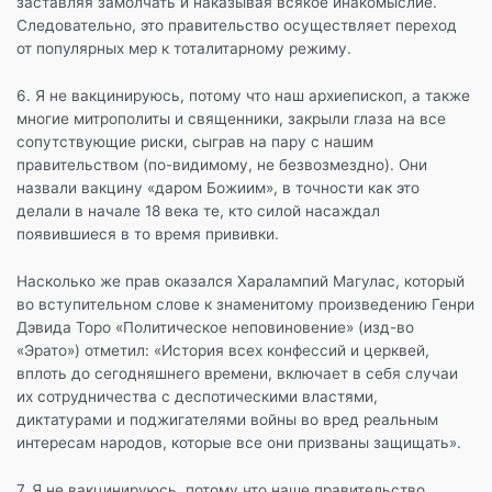
заставляя замолчать и наказывая всякое инакомыслие.
Следовательно, это правительство осуществляет переход
от популярных мер к тоталитарному режиму.
6. Я не вакцинируюсь, потому что наш архиепископ, а также
многие митрополиты и священники, закрыли глаза на все
сопутствующие риски, сыграв на пару с нашим
правительством (по-видимому, не безвозмездно). Они
назвали вакцину «даром Божиим», в точности как это
делали в начале 18 века те, кто силой насаждал
появившиеся в то время прививки.
Насколько же прав оказался Харалампий Магулас, который
во вступительном слове к знаменитому произведению Генри
Дэвида Торо «Политическое неповиновение» (изд-во
«Эрато») отметил: «История всех конфессий и церквей,
вплоть до сегодняшнего времени, включает в себя случаи
их сотрудничества с деспотическими властями,
диктатурами и поджигателями войны во вред реальным
интересам народов, которые все они призваны защищать».
7. Я не вакцинируюсь, потому что наше правительство