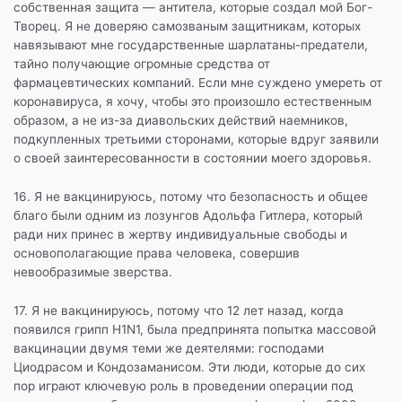
собственная защита — антитела, которые создал мой Бог-
Творец. Я не доверяю самозваным защитникам, которых
навязывают мне государственные шарлатаны-предатели,
тайно получающие огромные средства от
фармацевтических компаний. Если мне суждено умереть от
коронавируса, я хочу, чтобы это произошло естественным
образом, а не из-за диавольских действий наемников,
подкупленных третьими сторонами, которые вдруг заявили
о своей заинтересованности в состоянии моего здоровья.
16. Я не вакцинируюсь, потому что безопасность и общее
благо были одним из лозунгов Адольфа Гитлера, который
ради них принес в жертву индивидуальные свободы и
основополагающие права человека, совершив
невообразимые зверства.
17. Я не вакцинируюсь, потому что 12 лет назад, когда
появился грипп H1N1, была предпринята попытка массовой
вакцинации двумя теми же деятелями: господами
Циодрасом и Кондозаманисом. Эти люди, которые до сих
пор играют ключевую роль в проведении операции под