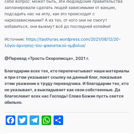
себе вопрос: может быть, эти людоедские правительства
запланировали сделать людей зависимыми от вакцин,
подсадить нас на иглу, как это происходит с
наркозависимыми? А из тех, от кого они не смогут
избавиться, они выжмут всё до последней копейки!
Источник:
https://tasthyras.wordpress.com/2021/08/12/20-
λόγοι-άρνησης-του-φασιστικού-εμβολια/
@Перевод
«Трость Скорописца», 2021 г.
Благодарим всех тех, кто перепечатывает наши материалы
и при этом указывает ссылку на данный блог, показывая
этим уважение к труду переводчика. И благодарим тех, кто
не указывает, а выкладывает как свои собственные. Да
благословит всех нас Господь! Слово Божие пусть сеется
обильно.
F
T
T
W
О
a
w
el
h
т