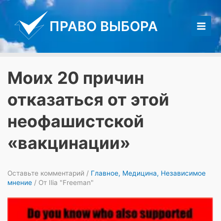
Перейти
к
ПРАВО ВЫБОРА
содержимому
Main
Men
Моих 20 причин
отказаться от этой
неофашистской
«вакцинации»
Оставьте комментарий
/
Главное
,
Медицина
,
Независимое
мнение
/ От
Ilia "Freeman"