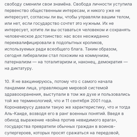
свободу сменили свои знамёна. Свобода личности уступила
первенство общественным интересам, и никого уже не
интересует, согласны ли вы, чтобы управляли вашим телом,
или нет, если государство сочтет это нужным. Их не
интересует, хотите ли вы оставаться человеком и сохранять
человеческое достоинство: нас всех неожиданно
переквалифицировали в подопытных кроликов,
используемых ради всеобщего блага. Таким образом,
сегодня либерализм стал похожим на коммунизм,
патернализм — на тоталитаризм и, наконец, демократия —
на диктатуру.
10. Я не вакцинируюсь, потому что с самого начала
пандемии лица, управляющие мировой системой
здравоохранения, выступали в том же духе и пользовались
той же терминологией, что и 11 сентября 2001 года.
Коронавирусу давали такую же характеристику, что и тогда
Аль-Каиде, возводя его в ранг военных понятий. Введя в
обиход выражение «война против невидимого врага»,
государства превратили обычных граждан в воинов-
супергероев, которых просят сражаться на передовой,