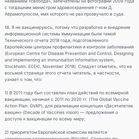
названием «свобода», запечатлены на фотографии 2009 года
с тогдашним министром здравоохранения г-ном Д.
Аврамопулосом, имя которого не раз прозвучало в суде.
18. Я не вакцинируюсь, потому что разработка и внедрение
информационной системы иммунизации были темой
Технического отчета 2018 года, подготовленного
Европейским центром профилактики и контроля заболеваний
(European Centre for Disease Prevention and Control. Designing
and implementing an immunisation information system,
Stockholm: ECDC, November 2018). Следует отметить, что на
восьмой странице этого отчета читатель, в частности,
узнает о том, что:
1) В 2011 году был составлен план действий по всемирной
вакцинации, начиная с 2011 по 2020 гг. (The Global Vaccine
Action Plan: GVAP), для реализации концепции «Десятилетие
вакцин» (Decade of Vaccines vision) — предложения о
доступе к вакцинации по всему миру;
2) приоритетом Европейской комиссии является
электронное здравоохранение (Ehealth). Сравните эту