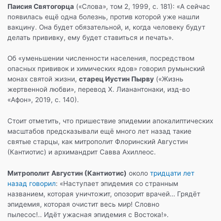
Паисия Святогорца
(«Слова», том 2, 1999, с. 181): «А сейчас
появилась ещё одна болезнь, против которой уже нашли
вакцину. Она будет обязательной, и, когда человеку будут
делать прививку, ему будет ставиться и печать».
Об «уменьшении численности населения, посредством
опасных прививок и химических ядов» говорил румынский
монах святой жизни,
старец Иустин Пырву
(«Жизнь
жертвенной любви», перевод Х. Лианантонаки, изд-во
«Афон», 2019, с. 140).
Стоит отметить, что пришествие эпидемии апокалиптических
масштабов предсказывали ещё много лет назад такие
святые старцы, как митрополит Флоринский Августин
(Кантиотис) и архимандрит Савва Ахиллеос.
Митрополит Августин (Кантиотис)
около
тридцати лет
назад говорил
: «Наступает эпидемия со странным
названием, которая уничтожит, опозорит врачей… Грядёт
эпидемия, которая очистит весь мир! Словно
пылесос!.. Идёт ужасная эпидемия с Востока!».