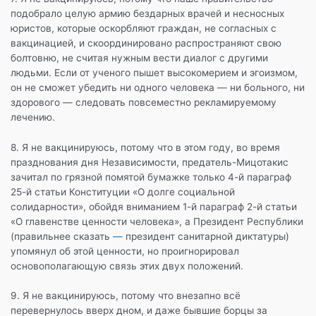
подобрало целую армию бездарных врачей и несносных
юристов, которые оскорбляют граждан, не согласных с
вакцинацией, и скоординировано распространяют свою
болтовню, не считая нужным вести диалог с другими
людьми. Если от ученого пышет высокомерием и эгоизмом,
он не сможет убедить ни одного человека — ни больного, ни
здорового — следовать повсеместно рекламируемому
лечению.
8. Я не вакцинируюсь, потому что в этом году, во время
празднования дня Независимости, предатель-Мицотакис
зачитал по грязной помятой бумажке только 4-й параграф
25-й статьи Конституции «О долге социальной
солидарности», обойдя вниманием 1-й параграф 2-й статьи
«О главенстве ценности человека», а Президент Республики
(правильнее сказать
—
президент санитарной диктатуры)
упомянул об этой ценности, но проигнорировал
основополагающую связь этих двух положений.
9. Я не вакцинируюсь, потому что внезапно всё
перевернулось вверх дном, и даже бывшие борцы за