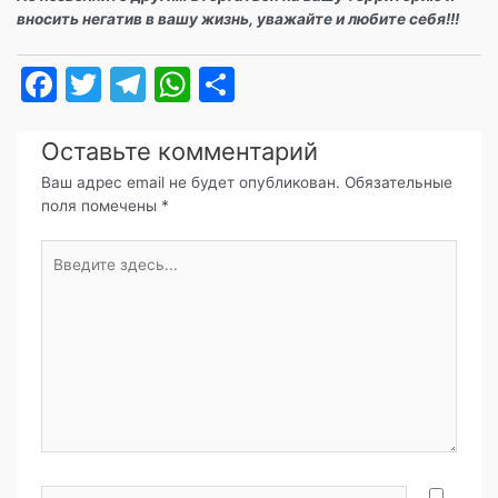
вносить негатив в вашу жизнь, уважайте и любите себя!!!
F
T
T
W
О
a
w
el
h
т
c
itt
e
at
п
Оставьте комментарий
e
er
gr
s
р
Ваш адрес email не будет опубликован.
Обязательные
поля помечены
*
b
a
A
а
o
m
p
в
Введите
здесь...
o
p
и
k
т
ь
Имя*