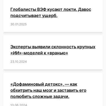
Глобалисты ВЭФ кусают локти. Давос
подсчитывает ущерб.
30.01.2025
/
,
,
,
,
,
,
,
,
,
,
,
,
,
,
,
,
Эксперты выявили склонность крупных
«ИИ»-моделей к «вранью»
23.10.2024
/
,
,
,
,
,
,
,
,
,
,
,
,
«Дофаминовый детокс», — как
обхитрить наш мозг и заставить его
полюбить сложные задачи.
13.06.2024
/
,
,
,
,
,
,
,
,
,
,
,
,
,
,
,
,
,
,
,
,
,
,