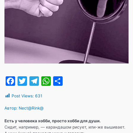
F
T
T
W
О
a
w
el
h
т
Post Views:
631
c
itt
e
at
п
e
er
gr
s
р
Автор: Nесt@Rink@
b
a
A
а
Есть у человека хобби, просто хобби для души.
o
m
p
в
Сидит, например, — карандашом рисует, или-же вышивает.