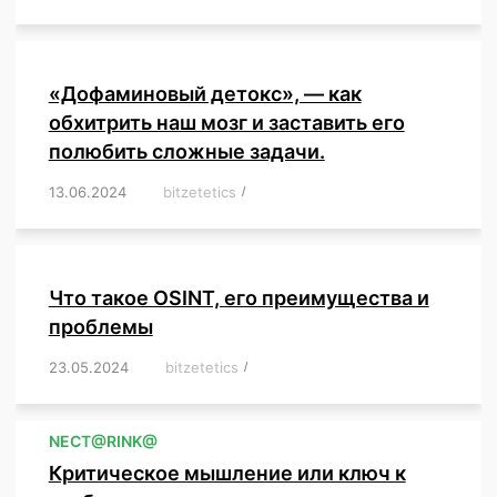
«Дофаминовый детокс», — как
обхитрить наш мозг и заставить его
полюбить сложные задачи.
13.06.2024
/
bitzetetics
/
,
,
,
,
,
,
,
,
,
,
,
,
,
,
,
,
,
,
,
,
,
,
Что такое OSINT, его преимущества и
проблемы
23.05.2024
/
bitzetetics
/
,
,
,
,
,
,
,
,
,
,
,
,
NЕСT@RINK@
Критическое мышление или ключ к