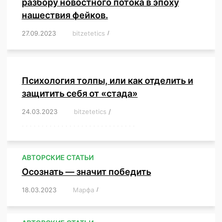
разбору новостного потока в эпоху
нашествия фейков.
27.09.2023
/
bitzetetics
/
,
,
,
,
,
,
,
,
,
,
,
,
,
,
,
,
,
Психология толпы, или как отделить и
защитить себя от «стада»
24.03.2023
/
bitzetetics
/
,
,
,
,
,
,
,
,
,
,
,
,
,
,
,
,
,
,
,
,
,
,
,
,
,
,
,
,
,
,
,
,
,
,
,
,
,
,
,
,
,
,
,
,
,
,
,
,
,
,
,
АВТОРСКИЕ СТАТЬИ
Осознать — значит победить
18.03.2023
/
Марфа
/
,
,
,
,
,