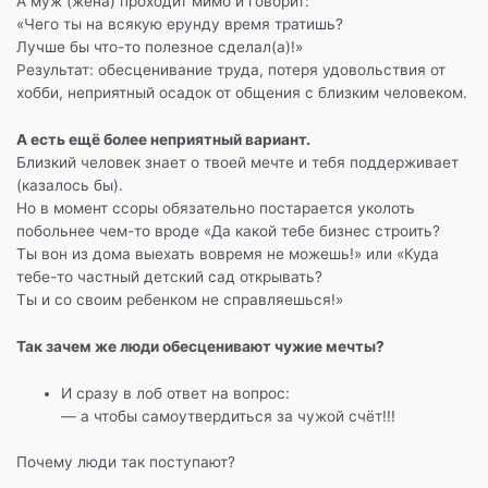
А муж (жена) проходит мимо и говорит:
o
p
и
«Чего ты на всякую ерунду время тратишь?
k
т
Лучше бы что-то полезное сделал(а)!»
Результат: обесценивание труда, потеря удовольствия от
ь
хобби, неприятный осадок от общения с близким человеком.
А есть ещё более неприятный вариант.
Близкий человек знает о твоей мечте и тебя поддерживает
(казалось бы).
Но в момент ссоры обязательно постарается уколоть
побольнее чем-то вроде «Да какой тебе бизнес строить?
Ты вон из дома выехать вовремя не можешь!» или «Куда
тебе-то частный детский сад открывать?
Ты и со своим ребенком не справляешься!»
Так зачем же люди обесценивают чужие мечты?
И сразу в лоб ответ на вопрос:
— а чтобы самоутвердиться за чужой счёт!!!
Почему люди так поступают?