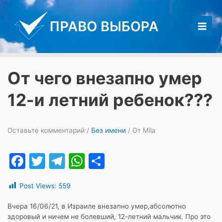
Перейти
к
ПРАВО ВЫБОРА
содержимому
Main
Men
От чего внезапно умер
12-и летний ребенок???
Оставьте комментарий
/
Без имени
/ От
Mila
F
T
T
W
О
a
w
el
h
т
Post Views:
559
c
itt
e
at
п
e
er
gr
s
р
Вчера 16/06/21, в Израиле внезапно умер,абсолютно
здоровый и ничем не болевший, 12-летний мальчик. Про это