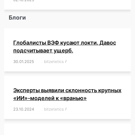
Блоги
Глобалисты ВЭФ кусают локти. Давос
подсчитывает ущерб.
30.01.2025
/
bitzetetics
/
,
,
,
,
,
,
,
,
,
,
,
,
,
,
,
,
Эксперты выявили склонность крупных
«ИИ»-моделей к «вранью»
23.10.2024
/
bitzetetics
/
,
,
,
,
,
,
,
,
,
,
,
,