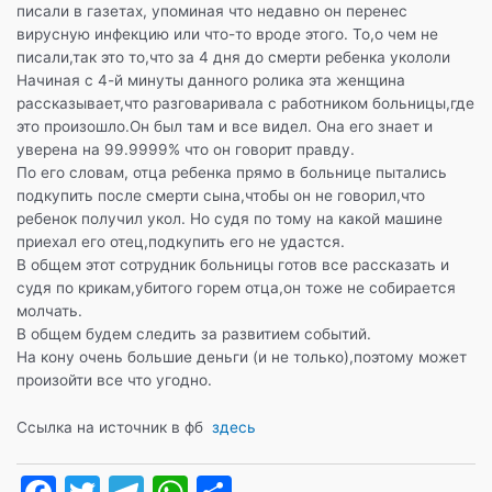
b
a
A
а
писали в газетах, упоминая что недавно он перенес
o
m
p
в
вирусную инфекцию или что-то вроде этого. То,о чем не
писали,так это то,что за 4 дня до смерти ребенка укололи
o
p
и
Начиная с 4-й минуты данного ролика эта женщина
k
т
рассказывает,что разговаривала с работником больницы,где
это произошло.Он был там и все видел. Она его знает и
ь
уверена на 99.9999% что он говорит правду.
По его словам, отца ребенка прямо в больнице пытались
подкупить после смерти сына,чтобы он не говорил,что
ребенок получил укол. Но судя по тому на какой машине
приехал его отец,подкупить его не удастся.
В общем этот сотрудник больницы готов все рассказать и
судя по крикам,убитого горем отца,он тоже не собирается
молчать.
В общем будем следить за развитием событий.
На кону очень большие деньги (и не только),поэтому может
произойти все что угодно.
Ссылка на источник в фб
здесь