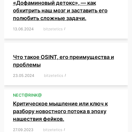
«Дофаминовый детокс», — как
обхитрить наш мозг и заставить его
полюбить сложные задачи.
13.06.2024
/
bitzetetics
/
,
,
,
,
,
,
,
,
,
,
,
,
,
,
,
,
,
,
,
,
,
,
Что такое OSINT, его преимущества и
проблемы
23.05.2024
/
bitzetetics
/
,
,
,
,
,
,
,
,
,
,
,
,
NЕСT@RINK@
Критическое мышление или ключ к
разбору новостного потока в эпоху
нашествия фейков.
27.09.2023
/
bitzetetics
/
,
,
,
,
,
,
,
,
,
,
,
,
,
,
,
,
,