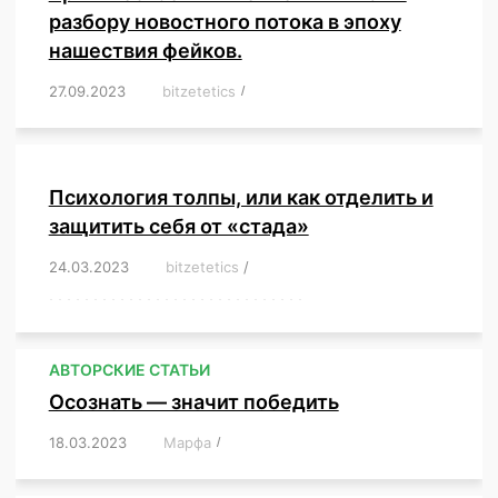
разбору новостного потока в эпоху
нашествия фейков.
27.09.2023
/
bitzetetics
/
,
,
,
,
,
,
,
,
,
,
,
,
,
,
,
,
,
Психология толпы, или как отделить и
защитить себя от «стада»
24.03.2023
/
bitzetetics
/
,
,
,
,
,
,
,
,
,
,
,
,
,
,
,
,
,
,
,
,
,
,
,
,
,
,
,
,
,
,
,
,
,
,
,
,
,
,
,
,
,
,
,
,
,
,
,
,
,
,
,
АВТОРСКИЕ СТАТЬИ
Осознать — значит победить
18.03.2023
/
Марфа
/
,
,
,
,
,