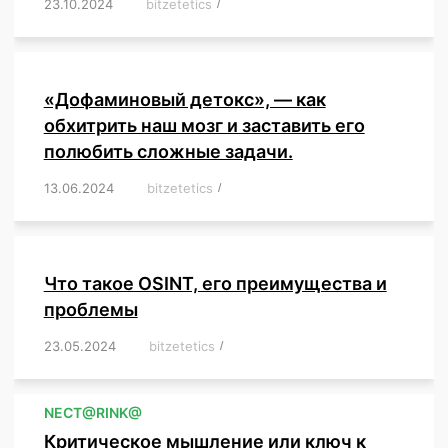
23.10.2024
/
bitzetetics
/
,
,
,
,
,
,
,
,
,
,
,
,
«Дофаминовый детокс», — как
обхитрить наш мозг и заставить его
полюбить сложные задачи.
13.06.2024
/
bitzetetics
/
,
,
,
,
,
,
,
,
,
,
,
,
,
,
,
,
,
,
,
,
,
,
Что такое OSINT, его преимущества и
проблемы
23.05.2024
/
bitzetetics
/
,
,
,
,
,
,
,
,
,
,
,
,
NЕСT@RINK@
Критическое мышление или ключ к