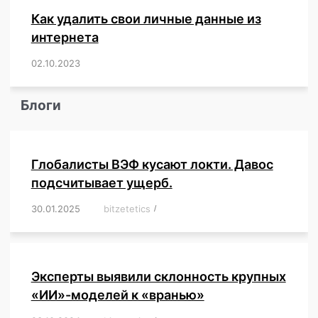
Как удалить свои личные данные из
интернета
02.10.2023
/
,
,
,
,
,
,
,
,
,
,
,
,
,
,
,
,
,
,
,
,
,
,
,
,
,
,
Блоги
Глобалисты ВЭФ кусают локти. Давос
подсчитывает ущерб.
30.01.2025
/
bitzetetics
/
,
,
,
,
,
,
,
,
,
,
,
,
,
,
,
,
Эксперты выявили склонность крупных
«ИИ»-моделей к «вранью»