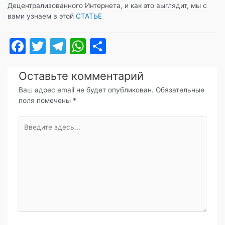
Децентрализованного Интернета, и как это выглядит, мы c
вами узнаем в этой
СТАТЬЕ
F
T
T
W
О
a
w
el
h
т
c
itt
e
at
п
Оставьте комментарий
e
er
gr
s
р
Ваш адрес email не будет опубликован.
Обязательные
поля помечены
*
b
a
A
а
o
m
p
в
Введите
здесь...
o
p
и
k
т
ь