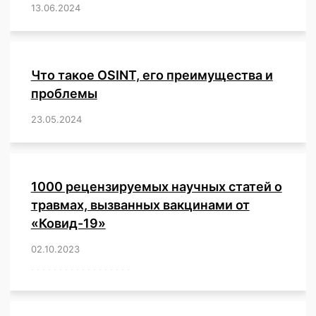
13.06.2024
/
,
,
,
,
,
,
,
,
,
,
,
,
,
,
,
,
,
,
,
,
,
,
Что такое OSINT, его преимущества и
проблемы
23.05.2024
/
,
,
,
,
,
,
,
,
,
,
,
,
1000 рецензируемых научных статей о
травмах, вызванных вакцинами от
«Ковид-19»
02.10.2023
/
,
,
,
,
,
,
,
,
,
,
,
,
,
,
,
,
,
,
,
,
,
,
,
,
,
,
,
,
,
,
,
,
,
,
,
,
,
,
,
,
,
,
,
,
,
,
,
,
,
,
,
,
,