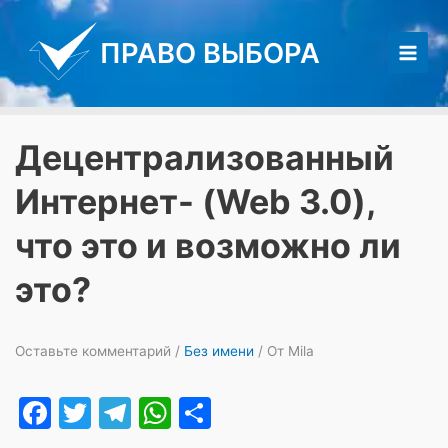
Перейти
к
ПРАВО ВЫБОРА
содержимому
Main
Men
Децентрализованный
Интернет- (Web 3.0),
что это и возможно ли
это?
Оставьте комментарий
/
Без имени
/ От
Mila
F
T
T
W
О
a
w
el
h
т