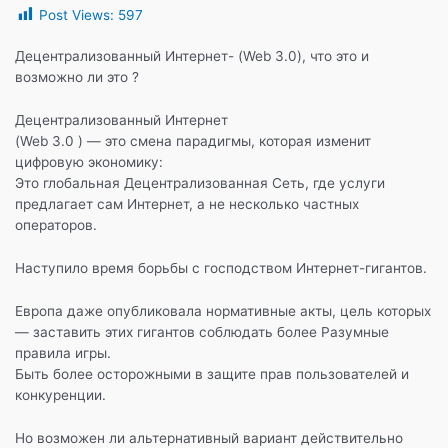
Post Views:
597
c
itt
e
at
п
e
er
gr
s
р
Децентрализованный Интернет- (Web 3.0), что это и
возможно ли это ?
b
a
A
а
o
m
p
в
Децентрализованный Интернет
(Web 3.0 ) — это смена парадигмы, которая изменит
o
p
и
цифровую экономику:
k
т
Это глобальная Децентрализованная Сеть, где услуги
предлагает сам Интернет, а не несколько частных
ь
операторов.
Наступило время борьбы с господством Интернет-гигантов.
Европа даже опубликовала нормативные акты, цель которых
— заставить этих гигантов соблюдать более Разумные
правила игры.
Быть более осторожными в защите прав пользователей и
конкуренции.
Но возможен ли альтернативный вариант действительно