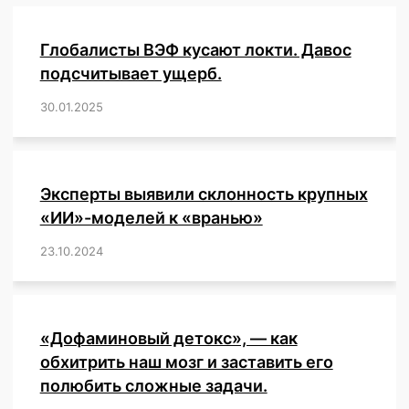
Глобалисты ВЭФ кусают локти. Давос
подсчитывает ущерб.
30.01.2025
/
,
,
,
,
,
,
,
,
,
,
,
,
,
,
,
,
Эксперты выявили склонность крупных
«ИИ»-моделей к «вранью»
23.10.2024
/
,
,
,
,
,
,
,
,
,
,
,
,
«Дофаминовый детокс», — как
обхитрить наш мозг и заставить его
полюбить сложные задачи.