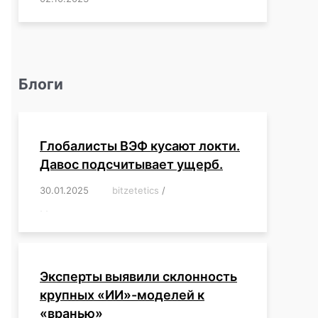
Блоги
Глобалисты ВЭФ кусают локти.
Давос подсчитывает ущерб.
30.01.2025
/
bitzetetics
/
,
,
,
,
,
,
,
,
,
,
,
,
,
,
,
,
Эксперты выявили склонность
крупных «ИИ»-моделей к
«вранью»