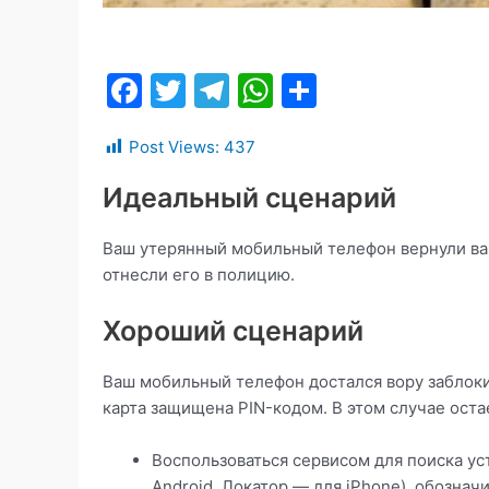
F
T
T
W
О
a
w
el
h
т
Post Views:
437
c
itt
e
at
п
e
er
gr
s
р
Идеальный сценарий
b
a
A
а
Ваш утерянный мобильный телефон вернули вам
o
m
p
в
отнесли его в полицию.
o
p
и
k
т
Хороший сценарий
ь
Ваш мобильный телефон достался вору заблоки
карта защищена PIN-кодом. В этом случае остае
Воспользоваться сервисом для поиска ус
Android, Локатор — для iPhone), обознач