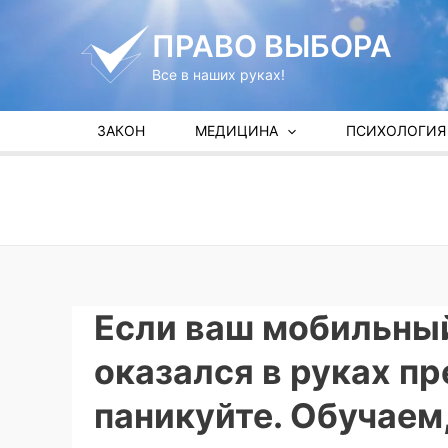
Перейти
к
ПРАВО ВЫБОРА
содержимому
Все в наших руках!
ЗАКОН
МЕДИЦИНА
ПСИХОЛОГИЯ
Если ваш мобильный
оказался в руках пр
паникуйте. Обучаем