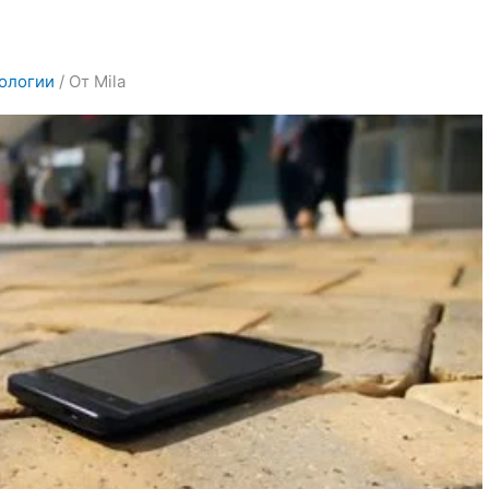
ологии
/ От
Mila