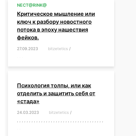
NЕСT@RINK@
Критическое мышление или
ключ к разбору новостного
потока в эпоху нашествия
фейков.
27.09.2023
/
bitzetetics
/
,
,
,
,
,
,
,
,
,
,
,
,
,
,
,
,
,
Психология толпы, или как
отделить и защитить себя от
«стада»
24.03.2023
/
bitzetetics
/
,
,
,
,
,
,
,
,
,
,
,
,
,
,
,
,
,
,
,
,
,
,
,
,
,
,
,
,
,
,
,
,
,
,
,
,
,
,
,
,
,
,
,
,
,
,
,
,
,
,
,