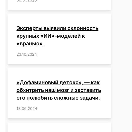
Эксперты выявили склонность
крупных «ИИ»-моделей к
«вранью»
23.10.2024
/
,
,
,
,
,
,
,
,
,
,
,
,
«Дофаминовый детокс», — как
обхитрить наш мозг и заставить
его полюбить сложные задачи.
13.06.2024
/
,
,
,
,
,
,
,
,
,
,
,
,
,
,
,
,
,
,
,
,
,
,