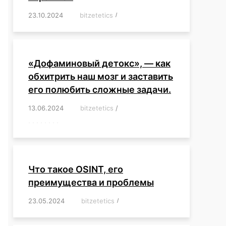
23.10.2024
/
bitzetetics
/
,
,
,
,
,
,
,
,
,
,
,
,
«Дофаминовый детокс», — как
обхитрить наш мозг и заставить
его полюбить сложные задачи.
13.06.2024
/
bitzetetics
/
,
,
,
,
,
,
,
,
,
,
,
,
,
,
,
,
,
,
,
,
,
,
Что такое OSINT, его
преимущества и проблемы
23.05.2024
/
bitzetetics
/
,
,
,
,
,
,
,
,
,
,
,
,