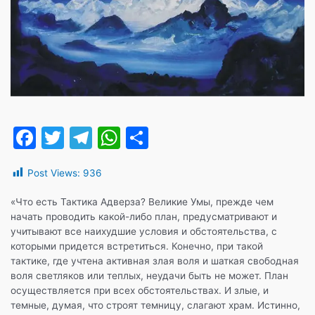
F
T
T
W
О
a
w
el
h
т
Post Views:
936
c
itt
e
at
п
e
er
gr
s
р
«Что есть Тактика Адверза? Великие Умы, прежде чем
начать проводить какой-либо план, предусматривают и
b
a
A
а
учитывают все наихудшие условия и обстоятельства, с
o
m
p
в
которыми придется встретиться. Конечно, при такой
тактике, где учтена активная злая воля и шаткая свободная
o
p
и
воля светляков или теплых, неудачи быть не может. План
k
т
осуществляется при всех обстоятельствах. И злые, и
темные, думая, что строят темницу, слагают храм. Истинно,