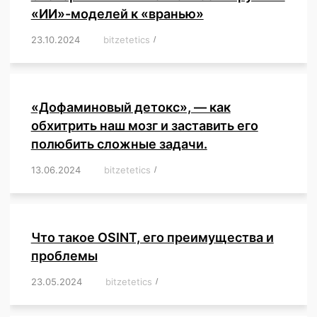
«ИИ»-моделей к «вранью»
23.10.2024
/
bitzetetics
/
,
,
,
,
,
,
,
,
,
,
,
,
«Дофаминовый детокс», — как
обхитрить наш мозг и заставить его
полюбить сложные задачи.
13.06.2024
/
bitzetetics
/
,
,
,
,
,
,
,
,
,
,
,
,
,
,
,
,
,
,
,
,
,
,
Что такое OSINT, его преимущества и
проблемы
23.05.2024
/
bitzetetics
/
,
,
,
,
,
,
,
,
,
,
,
,