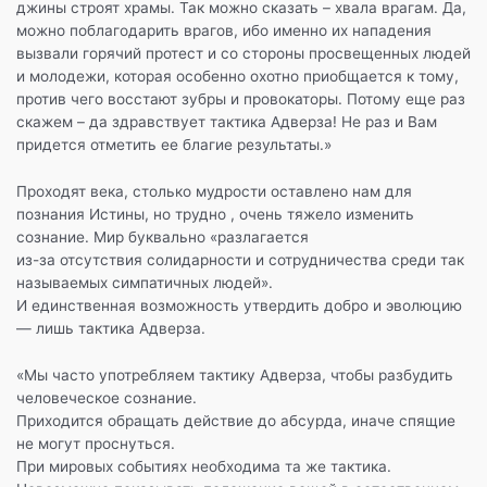
ь
джины строят храмы. Так можно сказать – хвала врагам. Да,
можно поблагодарить врагов, ибо именно их нападения
вызвали горячий протест и со стороны просвещенных людей
и молодежи, которая особенно охотно приобщается к тому,
против чего восстают зубры и провокаторы. Потому еще раз
скажем – да здравствует тактика Адверза! Не раз и Вам
придется отметить ее благие результаты.»
Проходят века, столько мудрости оставлено нам для
познания Истины, но трудно , очень тяжело изменить
сознание. Мир буквально «разлагается
из-за отсутствия солидарности и сотрудничества среди так
называемых симпатичных людей».
И единственная возможность утвердить добро и эволюцию
— лишь тактика Адверза.
«Мы часто употребляем тактику Адверза, чтобы разбудить
человеческое сознание.
Приходится обращать действие до абсурда, иначе спящие
не могут проснуться.
При мировых событиях необходима та же тактика.