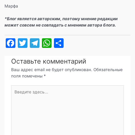
Марфа
*Блог является авторским, поэтому мнение редакции
может совсем не совпадать с мнением автора блога.
F
T
T
W
О
a
w
el
h
т
c
itt
e
at
п
Оставьте комментарий
e
er
gr
s
р
Ваш адрес email не будет опубликован.
Обязательные
поля помечены
*
b
a
A
а
o
m
p
в
Введите
здесь...
o
p
и
k
т
ь