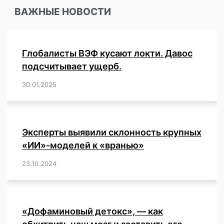
ВАЖНЫЕ НОВОСТИ
Глобалисты ВЭФ кусают локти. Давос
подсчитывает ущерб.
30.01.2025
/
,
,
,
,
,
,
,
,
,
,
,
,
,
,
,
,
Эксперты выявили склонность крупных
«ИИ»-моделей к «вранью»
23.10.2024
/
,
,
,
,
,
,
,
,
,
,
,
,
«Дофаминовый детокс», — как