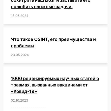
обхитрить наш мозг и заставить его
полюбить сложные задачи.
13.06.2024
/
,
,
,
,
,
,
,
,
,
,
,
,
,
,
,
,
,
,
,
,
,
,
Что такое OSINT, его преимущества и
проблемы
23.05.2024
/
,
,
,
,
,
,
,
,
,
,
,
,
1000 рецензируемых научных статей о
травмах, вызванных вакцинами от
«Ковид-19»
02.10.2023
/
,
,
,
,
,
,
,
,
,
,
,
,
,
,
,
,
,
,
,
,
,
,
,
,
,
,
,
,
,
,
,
,
,
,
,
,
,
,
,
,
,
,
,
,
,
,
,
,
,
,
,
,
,