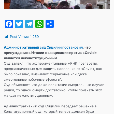
F
T
T
W
О
a
w
el
h
т
Post Views:
1 259
c
itt
e
at
п
e
er
gr
s
р
Административный суд Сицилии поста
новил
, что
принуждение в Италии к вакцинации против «Covid»
b
a
A
а
является
неконституционным
.
o
m
p
в
Суд заявил, что экспериментальные мРНК препараты,
предназначенные для защиты населения от «Covid», как
o
p
и
было показано, вызывают “серьезные или даже
k
т
смертельные побочные эффекты”.
Суд объясняет, что даже если такие смертельные случаи
ь
редки, то одной смерти достаточно, чтобы признать этот
мандат неконституционным.
Административный суд Сицилии передает решение в
Конституционный суд, который теперь должен будет