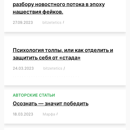
разбору новостного потока в эпоху
нашествия фейков.
27.09.2023
/
bitzetetics
/
,
,
,
,
,
,
,
,
,
,
,
,
,
,
,
,
,
Психология толпы, или как отделить и
защитить себя от «стада»
24.03.2023
/
bitzetetics
/
,
,
,
,
,
,
,
,
,
,
,
,
,
,
,
,
,
,
,
,
,
,
,
,
,
,
,
,
,
,
,
,
,
,
,
,
,
,
,
,
,
,
,
,
,
,
,
,
,
,
,
АВТОРСКИЕ СТАТЬИ
Осознать — значит победить
18.03.2023
/
Марфа
/
,
,
,
,
,