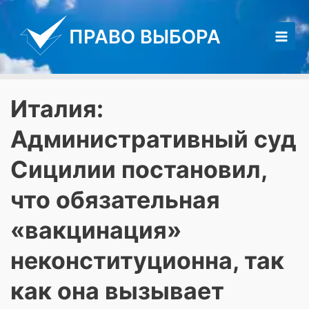
Перейти
к
ПРАВО ВЫБОРА
содержимому
Main
Men
Италия:
Административный суд
Сицилии постановил,
что обязательная
«вакцинация»
неконституционна, так
как она вызывает