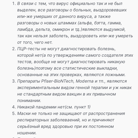
В связи с тем, что вирус официально так и не был
выделен, все разговоры о больных, выздоровевших
или-же умерших от данного вируса, а также
разговоры о новых штаммах (альфа, бэтта, гамма,
ламбда, дельта, омикрон и тд.)являются выдумкой,
так как нельзя заболеть, выздороветь или-же умереть
от того, чего нет.
ПЦР-тесты не могут диагностировать болезнь,
которой нет(а по утверждениям самого создателя этих
тестов, вообще не могут диагностировать никакую
болезнь)поэтому все статистические выкладки,
основанные на этих проверках, являются ложными.
Препараты Pfiser-BioNTech, Moderna и тп., являются
экспериментальным видом генной терапии и уж никак
не стандартным видом вакцин в их привычном
понимании.
Никакой пандемии нет(см. пункт 1)
Маски не только не защищают от распространения
респираторных заболеваений, но и причиняют
серьёзный вред здоровью при их постоянном
ношении.