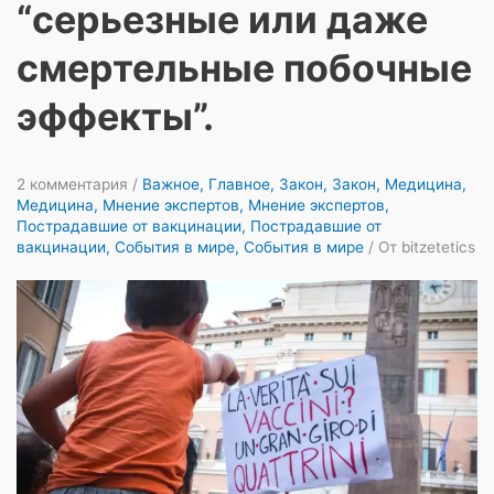
“серьезные или даже
смертельные побочные
эффекты”.
2 комментария
/
Важное
,
Главное
,
Закон
,
Закон
,
Медицина
,
Медицина
,
Мнение экспертов
,
Мнение экспертов
,
Пострадавшие от вакцинации
,
Пострадавшие от
вакцинации
,
События в мире
,
События в мире
/ От
bitzetetics