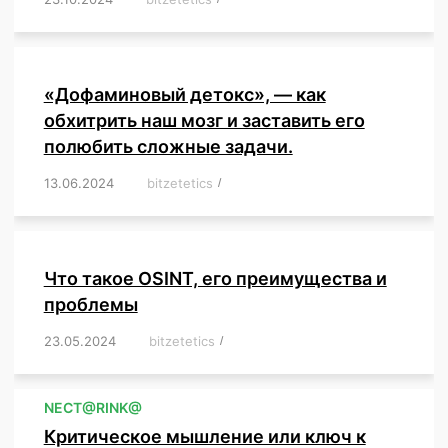
«Дофаминовый детокс», — как
обхитрить наш мозг и заставить его
полюбить сложные задачи.
13.06.2024
/
bitzetetics
/
,
,
,
,
,
,
,
,
,
,
,
,
,
,
,
,
,
,
,
,
,
,
Что такое OSINT, его преимущества и
проблемы
23.05.2024
/
bitzetetics
/
,
,
,
,
,
,
,
,
,
,
,
,
NЕСT@RINK@
Критическое мышление или ключ к