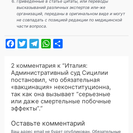
Приведённые в статье цитаты, или переводы
высказываний различных экспертов или-же
организаций, переданы в оригинальном виде и могут
не совпадать с позицией редакции по медицинской
части вопроса.
F
T
T
W
О
a
w
el
h
т
c
itt
e
at
п
2 комментария к “Италия:
e
er
gr
s
р
Административный суд Сицилии
b
a
A
а
постановил, что обязательная
«вакцинация» неконституционна,
o
m
p
в
так как она вызывает “серьезные
o
p
и
или даже смертельные побочные
k
т
эффекты”.”
ь
Оставьте комментарий
Ваш адрес email не будет опубликован.
Обязательные