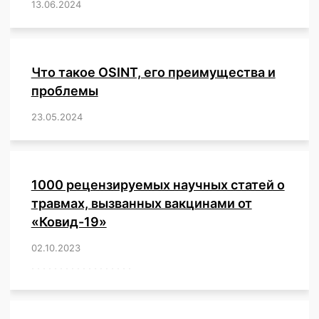
13.06.2024
/
,
,
,
,
,
,
,
,
,
,
,
,
,
,
,
,
,
,
,
,
,
,
Что такое OSINT, его преимущества и
проблемы
23.05.2024
/
,
,
,
,
,
,
,
,
,
,
,
,
1000 рецензируемых научных статей о
травмах, вызванных вакцинами от
«Ковид-19»
02.10.2023
/
,
,
,
,
,
,
,
,
,
,
,
,
,
,
,
,
,
,
,
,
,
,
,
,
,
,
,
,
,
,
,
,
,
,
,
,
,
,
,
,
,
,
,
,
,
,
,
,
,
,
,
,
,