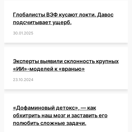
Глобалисты ВЭФ кусают локти. Давос
подсчитывает ущерб.
30.01.2025
/
,
,
,
,
,
,
,
,
,
,
,
,
,
,
,
,
Эксперты выявили склонность крупных
«ИИ»-моделей к «вранью»
23.10.2024
/
,
,
,
,
,
,
,
,
,
,
,
,
«Дофаминовый детокс», — как
обхитрить наш мозг и заставить его
полюбить сложные задачи.