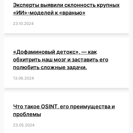
Эксперты выявили склонность крупных
«ИИ»-моделей к «вранью»
23.10.2024
/
,
,
,
,
,
,
,
,
,
,
,
,
«Дофаминовый детокс», — как
обхитрить наш мозг и заставить его
полюбить сложные задачи.
13.06.2024
/
,
,
,
,
,
,
,
,
,
,
,
,
,
,
,
,
,
,
,
,
,
,
Что такое OSINT, его преимущества и
проблемы
23.05.2024
/
,
,
,
,
,
,
,
,
,
,
,
,