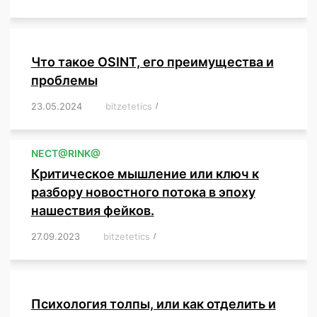
Что такое OSINT, его преимущества и
проблемы
23.05.2024
/
bitzetetics
/
,
,
,
,
,
,
,
,
,
,
,
,
NЕСT@RINK@
Критическое мышление или ключ к
разбору новостного потока в эпоху
нашествия фейков.
27.09.2023
/
bitzetetics
/
,
,
,
,
,
,
,
,
,
,
,
,
,
,
,
,
,
Психология толпы, или как отделить и