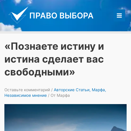
Перейти
к
ПРАВО ВЫБОРА
содержимому
Main
Men
«Познаете истину и
истина сделает вас
свободными»
Оставьте комментарий
/
Авторские Статьи
,
Марфа
,
Независимое мнение
/ От
Марфа