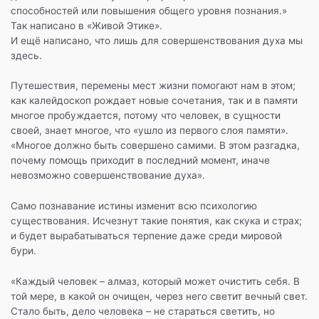
k
т
способностей или повышения общего уровня познания.»
Так написано в «Живой Этике».
ь
И ещё написано, что лишь для совершенствования духа мы
здесь.
Путешествия, перемены мест жизни помогают нам в этом;
как калейдоскоп рождает новые сочетания, так и в памяти
многое пробуждается, потому что человек, в сущности
своей, знает многое, что «ушло из первого слоя памяти».
«Многое должно быть совершено самими. В этом разгадка,
почему помощь приходит в последний момент, иначе
невозможно совершенствование духа».
Само познавание истины изменит всю психологию
существования. Исчезнут такие понятия, как скука и страх;
и будет вырабатываться терпение даже среди мировой
бури.
«Каждый человек – алмаз, который может очистить себя. В
той мере, в какой он очищен, через него светит вечный свет.
Стало быть, дело человека – не стараться светить, но