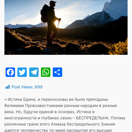
F
T
T
W
О
a
w
el
h
т
Post Views:
699
c
itt
e
at
п
e
er
gr
s
р
» Истина Едина, и первоосновы ее были преподаны
Великими Провозвестниками разным народам в разные
b
a
A
а
века. Но, будучи единой в основах, Истина в
o
m
p
в
многогранности и глубинах своих – БЕСПРЕДЕЛЬНА. Потому
различные грани этого Алмаза беспредельного Знания
o
p
и
даются человечеству по мере раскрытия его высших