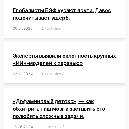
Глобалисты ВЭФ кусают локти. Давос
подсчитывает ущерб.
30.01.2025
/
bitzetetics
/
,
,
,
,
,
,
,
,
,
,
,
,
,
,
,
,
Эксперты выявили склонность крупных
«ИИ»-моделей к «вранью»
23.10.2024
/
bitzetetics
/
,
,
,
,
,
,
,
,
,
,
,
,
«Дофаминовый детокс», — как
обхитрить наш мозг и заставить его
полюбить сложные задачи.
13.06.2024
/
bitzetetics
/
,
,
,
,
,
,
,
,
,
,
,
,
,
,
,
,
,
,
,
,
,
,