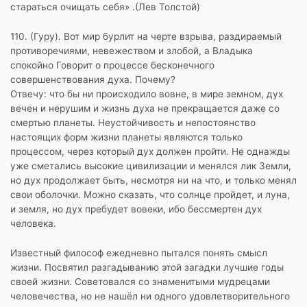
стараться очищать себя» .(Лев Толстой)
110. (Гуру). Вот мир бурлит на черте взрыва, раздираемый
противоречиями, невежеством и злобой, а Владыка
спокойно Говорит о процессе бесконечного
совершенствования духа. Почему?
Отвечу: что бы ни происходило вовне, в мире земном, дух
вечен и нерушим и жизнь духа не прекращается даже со
смертью планеты. Неустойчивость и непостоянство
настоящих форм жизни планеты являются только
процессом, через который дух должен пройти. Не однажды
уже сметались высокие цивилизации и менялся лик Земли,
но дух продолжает быть, несмотря ни на что, и только менял
свои оболочки. Можно сказать, что солнце пройдет, и луна,
и земля, но дух пребудет вовеки, ибо бессмертен дух
человека.
Известный философ ежедневно пытался понять смысл
жизни. Посвятил разгадыванию этой загадки лучшие годы
своей жизни. Советовался со знаменитыми мудрецами
человечества, но не нашёл ни одного удовлетворительного