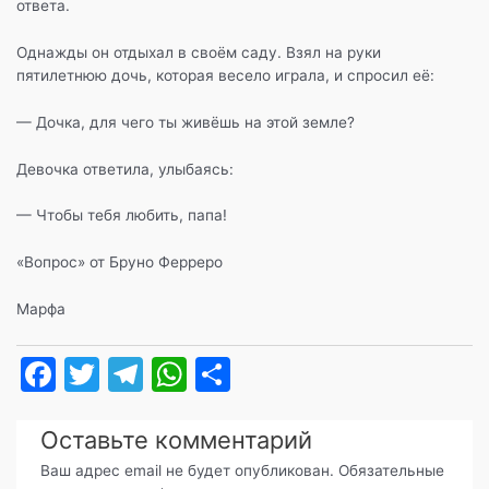
ответа.
Однажды он отдыхал в своём саду. Взял на руки
пятилетнюю дочь, которая весело играла, и спросил её:
— Дочка, для чего ты живёшь на этой земле?
Девочка ответила, улыбаясь:
— Чтобы тебя любить, папа!
«Вопрос» от Бруно Ферреро
Марфа
F
T
T
W
О
a
w
el
h
т
c
itt
e
at
п
Оставьте комментарий
e
er
gr
s
р
Ваш адрес email не будет опубликован.
Обязательные