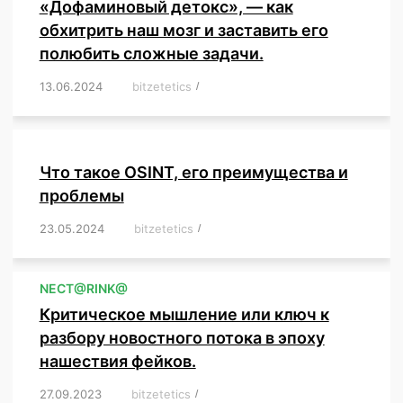
«Дофаминовый детокс», — как
обхитрить наш мозг и заставить его
полюбить сложные задачи.
13.06.2024
/
bitzetetics
/
,
,
,
,
,
,
,
,
,
,
,
,
,
,
,
,
,
,
,
,
,
,
Что такое OSINT, его преимущества и
проблемы
23.05.2024
/
bitzetetics
/
,
,
,
,
,
,
,
,
,
,
,
,
NЕСT@RINK@
Критическое мышление или ключ к
разбору новостного потока в эпоху
нашествия фейков.
27.09.2023
/
bitzetetics
/
,
,
,
,
,
,
,
,
,
,
,
,
,
,
,
,
,