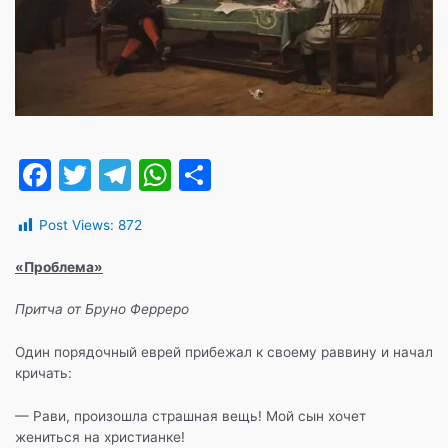
F
T
T
W
О
a
w
el
h
т
Post Views:
872
c
itt
e
at
п
e
er
gr
s
р
«Проблема»
b
a
A
а
Притча от Бруно Ферреро
o
m
p
в
Один порядочный еврей прибежал к своему раввину и начал
o
p
и
кричать:
k
т
— Рави, произошла страшная вещь! Мой сын хочет
ь
жениться на христианке!