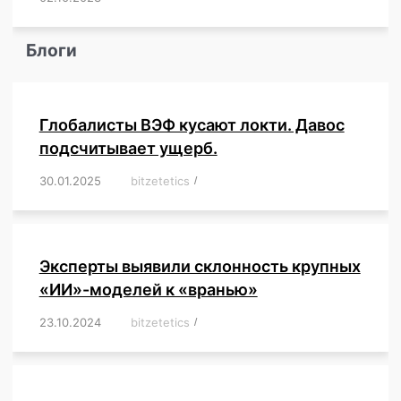
Блоги
Глобалисты ВЭФ кусают локти. Давос
подсчитывает ущерб.
30.01.2025
/
bitzetetics
/
,
,
,
,
,
,
,
,
,
,
,
,
,
,
,
,
Эксперты выявили склонность крупных
«ИИ»-моделей к «вранью»
23.10.2024
/
bitzetetics
/
,
,
,
,
,
,
,
,
,
,
,
,