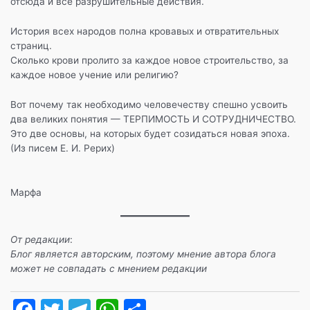
отсюда и все разрушительные действия.
История всех народов полна кровавых и отвратительных
страниц.
Сколько крови пролито за каждое новое строительство, за
каждое новое учение или религию?
Вот почему так необходимо человечеству спешно усвоить
два великих понятия — ТЕРПИМОСТЬ И СОТРУДНИЧЕСТВО.
Это две основы, на которых будет созидаться новая эпоха.
(Из писем Е. И. Рерих)
Марфа
От редакции
:
Блог является авторским, поэтому мнение автора блога
может не совпадать с мнением редакции
F
T
T
W
О