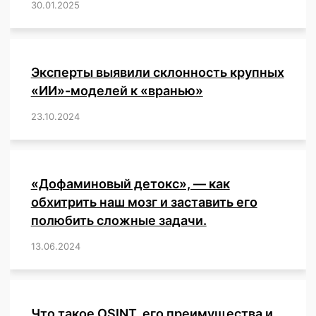
30.01.2025
/
,
,
,
,
,
,
,
,
,
,
,
,
,
,
,
,
Эксперты выявили склонность крупных
«ИИ»-моделей к «вранью»
23.10.2024
/
,
,
,
,
,
,
,
,
,
,
,
,
«Дофаминовый детокс», — как
обхитрить наш мозг и заставить его
полюбить сложные задачи.
13.06.2024
/
,
,
,
,
,
,
,
,
,
,
,
,
,
,
,
,
,
,
,
,
,
,
Что такое OSINT, его преимущества и