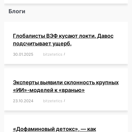
Блоги
Глобалисты ВЭФ кусают локти. Давос
подсчитывает ущерб.
30.01.2025
/
bitzetetics
/
,
,
,
,
,
,
,
,
,
,
,
,
,
,
,
,
Эксперты выявили склонность крупных
«ИИ»-моделей к «вранью»
23.10.2024
/
bitzetetics
/
,
,
,
,
,
,
,
,
,
,
,
,
«Дофаминовый детокс», — как