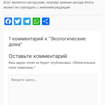
Блог является авторским, поэтому мнение автора блога
может не совпадать с мнением редакции
F
T
T
W
О
a
w
el
h
т
c
itt
e
at
п
1 комментарий к “Экологические
e
er
gr
s
р
дома”
b
a
A
а
Оставьте комментарий
o
m
p
в
Ваш адрес email не будет опубликован.
Обязательные
o
p
и
поля помечены
*
k
т
Введите
ь
здесь...