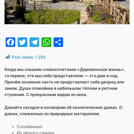
F
T
T
W
О
a
w
el
h
т
Post Views:
1 254
c
itt
e
at
п
e
er
gr
s
р
Когда мы слышим словосочетание «Деревенская жизнь»,
то первое, что мы себе представляем — это дом и сад.
b
a
A
а
Причём основная часть не представляет себе дворец или
o
m
p
в
замок. Душе спокойнее в небольшом тёплом и уютном
строении. С прекрасным видом из окна.
o
p
и
k
т
Давайте сегодня и поговорим об экологических домах. О
домах, сложенных из природных материалов.
ь
Соломенных
Из лёгкого самана