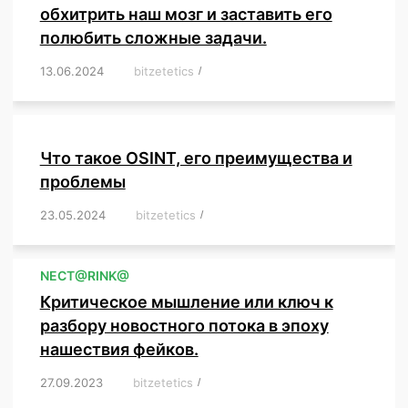
обхитрить наш мозг и заставить его
полюбить сложные задачи.
13.06.2024
/
bitzetetics
/
,
,
,
,
,
,
,
,
,
,
,
,
,
,
,
,
,
,
,
,
,
,
Что такое OSINT, его преимущества и
проблемы
23.05.2024
/
bitzetetics
/
,
,
,
,
,
,
,
,
,
,
,
,
NЕСT@RINK@
Критическое мышление или ключ к
разбору новостного потока в эпоху
нашествия фейков.
27.09.2023
/
bitzetetics
/
,
,
,
,
,
,
,
,
,
,
,
,
,
,
,
,
,