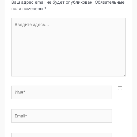
e
er
gr
s
р
Ваш адрес email не будет опубликован.
Обязательные
поля помечены
*
b
a
A
а
o
m
p
в
Введите
здесь...
o
p
и
k
т
ь
Имя*
Email*
Сайт