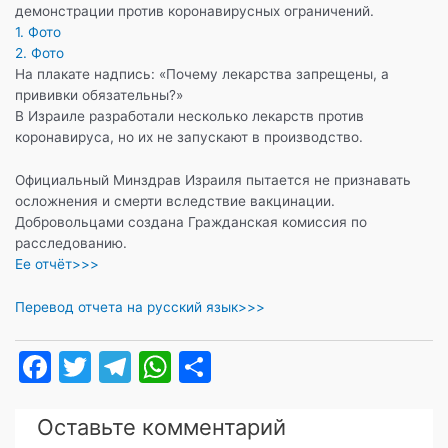
демонстрации против коронавирусных ограничений.
1. Фото
2. Фото
На плакате надпись: «Почему лекарства запрещены, а
прививки обязательны?»
В Израиле разработали несколько лекарств против
коронавируса, но их не запускают в производство.
Официальный Минздрав Израиля пытается не признавать
осложнения и смерти вследствие вакцинации.
Добровольцами создана Гражданская комиссия по
расследованию.
Ее отчёт>>>
Перевод отчета на русский язык>>>
F
T
T
W
О
a
w
el
h
т
c
itt
e
at
п
Оставьте комментарий