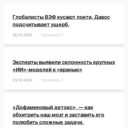
Глобалисты ВЭФ кусают локти. Давос
подсчитывает ущерб.
30.01.2025
/
bitzetetics
/
,
,
,
,
,
,
,
,
,
,
,
,
,
,
,
,
Эксперты выявили склонность крупных
«ИИ»-моделей к «вранью»
23.10.2024
/
bitzetetics
/
,
,
,
,
,
,
,
,
,
,
,
,
«Дофаминовый детокс», — как
обхитрить наш мозг и заставить его
полюбить сложные задачи.