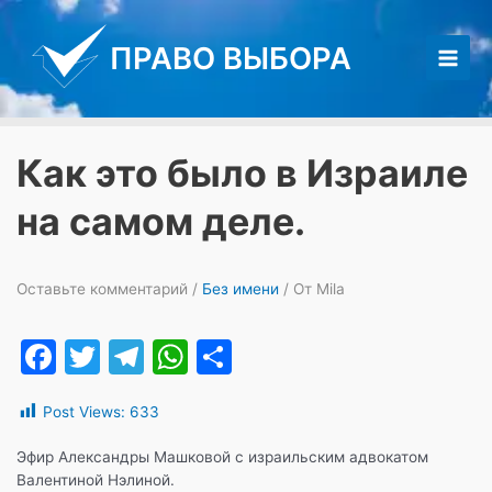
Перейти
к
ПРАВО ВЫБОРА
содержимому
Main
Men
Как это было в Израиле
на самом деле.
Оставьте комментарий
/
Без имени
/ От
Mila
F
T
T
W
О
a
w
el
h
т
Post Views:
633
c
itt
e
at
п
e
er
gr
s
р
Эфир Александры Машковой с израильским адвокатом
Валентиной Нэлиной.