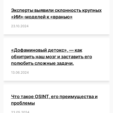
Эксперты выявили склонность крупных
«ИИ»-моделей к «вранью»
23.10.2024
/
,
,
,
,
,
,
,
,
,
,
,
,
«Дофаминовый детокс», — как
обхитрить наш мозг и заставить его
полюбить сложные задачи.
13.06.2024
/
,
,
,
,
,
,
,
,
,
,
,
,
,
,
,
,
,
,
,
,
,
,
Что такое OSINT, его преимущества и
проблемы
23.05.2024
/
,
,
,
,
,
,
,
,
,
,
,
,