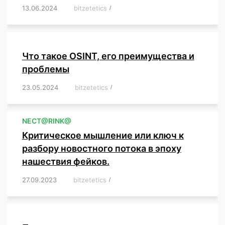
13.06.2024
/
bitzetetics
/
,
,
,
,
,
,
,
,
,
,
,
,
,
,
,
,
,
,
,
,
,
,
Что такое OSINT, его преимущества и
проблемы
23.05.2024
/
bitzetetics
/
,
,
,
,
,
,
,
,
,
,
,
,
NЕСT@RINK@
Критическое мышление или ключ к
разбору новостного потока в эпоху
нашествия фейков.
27.09.2023
/
bitzetetics
/
,
,
,
,
,
,
,
,
,
,
,
,
,
,
,
,
,