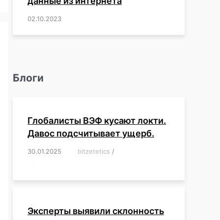
данные из интернета
02.10.2023
/
,
,
,
,
,
,
,
,
,
,
,
,
,
,
,
,
,
,
,
,
,
,
,
,
,
,
Блоги
Глобалисты ВЭФ кусают локти.
Давос подсчитывает ущерб.
30.01.2025
/
bitzetetics
/
,
,
,
,
,
,
,
,
,
,
,
,
,
,
,
,
Эксперты выявили склонность