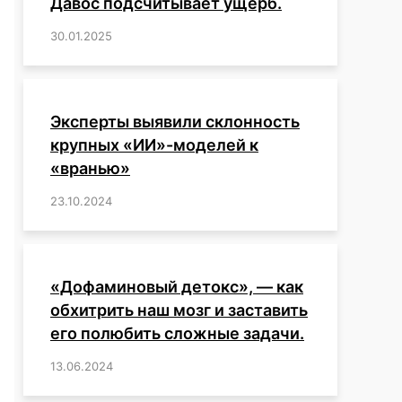
Давос подсчитывает ущерб.
30.01.2025
/
,
,
,
,
,
,
,
,
,
,
,
,
,
,
,
,
Эксперты выявили склонность
крупных «ИИ»-моделей к
«вранью»
23.10.2024
/
,
,
,
,
,
,
,
,
,
,
,
,
«Дофаминовый детокс», — как
обхитрить наш мозг и заставить
его полюбить сложные задачи.
13.06.2024
/
,
,
,
,
,
,
,
,
,
,
,
,
,
,
,
,
,
,
,
,
,
,