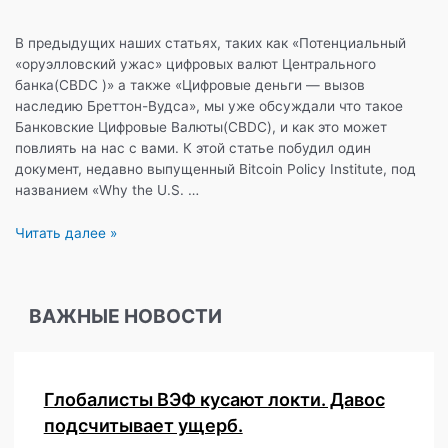
В предыдущих наших статьях, таких как «Потенциальный
«оруэлловский ужас» цифровых валют Центрального
банка(CBDC )» а также «Цифровые деньги — вызов
наследию Бреттон-Вудса», мы уже обсуждали что такое
Банковские Цифровые Валюты(CBDC), и как это может
повлиять на нас с вами. К этой статье побудил один
документ, недавно выпущенный Bitcoin Policy Institute, под
названием «Why the U.S. …
Явные
Читать далее »
слабости
и
тайные
ВАЖНЫЕ НОВОСТИ
опасности
банковских
цифровых
валют(CBDC)
Глобалисты ВЭФ кусают локти. Давос
и
централизованных
подсчитывает ущерб.
криптовалют(Стейблкоинов)