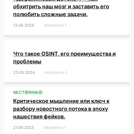
обхитрить наш мозг и заставить его
полюбить сложные задачи.
13.06.2024
/
bitzetetics
/
,
,
,
,
,
,
,
,
,
,
,
,
,
,
,
,
,
,
,
,
,
,
Что такое OSINT, его преимущества и
проблемы
23.05.2024
/
bitzetetics
/
,
,
,
,
,
,
,
,
,
,
,
,
NЕСT@RINK@
Критическое мышление или ключ к
разбору новостного потока в эпоху
нашествия фейков.
27.09.2023
/
bitzetetics
/
,
,
,
,
,
,
,
,
,
,
,
,
,
,
,
,
,