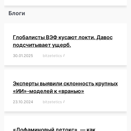
Блоги
Глобалисты ВЭФ кусают локти. Давос
подсчитывает ущерб.
30.01.2025
/
bitzetetics
/
,
,
,
,
,
,
,
,
,
,
,
,
,
,
,
,
Эксперты выявили склонность крупных
«ИИ»-моделей к «вранью»
23.10.2024
/
bitzetetics
/
,
,
,
,
,
,
,
,
,
,
,
,
«Дофаминовый детокс», — как