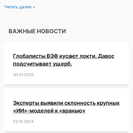
Несмотря
Читать далее »
на
минимальный
процент
ВАЖНЫЕ НОВОСТИ
прививок
в
возрасте
от
Глобалисты ВЭФ кусают локти. Давос
5
до
подсчитывает ущерб.
11
30.01.2025
/
,
,
,
,
,
,
,
,
,
,
,
,
,
,
,
,
лет
—
новое
исследование,
которое
Эксперты выявили склонность крупных
Министерство
«ИИ»-моделей к «вранью»
здравоохранения
скрывает
23.10.2024
/
,
,
,
,
,
,
,
,
,
,
,
,
от
общественности,