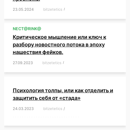
23.05.2024
/
bitzetetics
/
,
,
,
,
,
,
,
,
,
,
,
,
NЕСT@RINK@
Критическое мышление или ключ к
разбору новостного потока в эпоху
нашествия фейков.
27.09.2023
/
bitzetetics
/
,
,
,
,
,
,
,
,
,
,
,
,
,
,
,
,
,
Психология толпы, или как отделить и
защитить себя от «стада»
24.03.2023
/
bitzetetics
/
,
,
,
,
,
,
,
,
,
,
,
,
,
,
,
,
,
,
,
,
,
,
,
,
,
,
,
,
,
,
,
,
,
,
,
,
,
,
,
,
,
,
,
,
,
,
,
,
,
,
,