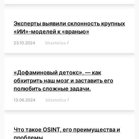
Эксперты выявили склонность крупных
«ИИ»-моделей к «вранью»
23.10.2024
/
bitzetetics
/
,
,
,
,
,
,
,
,
,
,
,
,
«Дофаминовый детокс», — как
обхитрить наш мозг и заставить его
полюбить сложные задачи.
13.06.2024
/
bitzetetics
/
,
,
,
,
,
,
,
,
,
,
,
,
,
,
,
,
,
,
,
,
,
,
Что такое OSINT, его преимущества и
проблемы