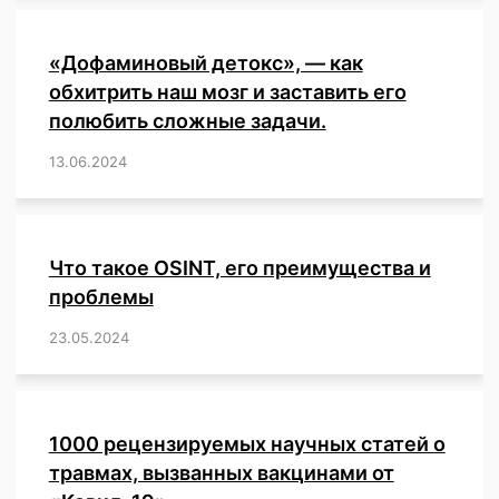
указывает
на
«Дофаминовый детокс», — как
в
2-
обхитрить наш мозг и заставить его
4
полюбить сложные задачи.
раза
более
13.06.2024
/
,
,
,
,
,
,
,
,
,
,
,
,
,
,
,
,
,
,
,
,
,
,
высокую
частоту
побочных
эффектов
Что такое OSINT, его преимущества и
от
проблемы
«вакцины»
Pfizer
23.05.2024
/
,
,
,
,
,
,
,
,
,
,
,
,
по
сравнению
с
возрастом
12-
1000 рецензируемых научных статей о
17
травмах, вызванных вакцинами от
лет.