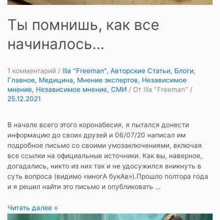
Ты помнишь, как все
начиналось…
1 комментарий
/
Ilia "Freeman"
,
Авторские Статьи
,
Блоги
,
Главное
,
Медицина
,
Мнение экспертов
,
Независимое
мнение
,
Независимое мнение
,
СМИ
/ От
Ilia "Freeman"
/
25.12.2021
В начале всего этого коронабесия, я пытался донести
информацию до своих друзей и 06/07/20 написал им
подробное письмо со своими умозаключениями, включая
все ссылки на официальные источники. Как вы, наверное,
догадались, никто из них так и не удосужился вникнуть в
суть вопроса (видимо «многА букАв»).Прошло полтора года
и я решил найти это письмо и опубликовать …
Ты
Читать далее »
помнишь,