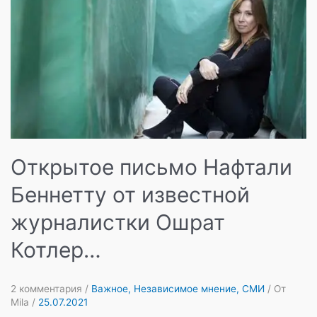
как
все
начиналось…
Открытое письмо Нафтали
Беннетту от известной
журналистки Ошрат
Котлер…
2 комментария
/
Важное
,
Независимое мнение
,
СМИ
/ От
Mila
/
25.07.2021