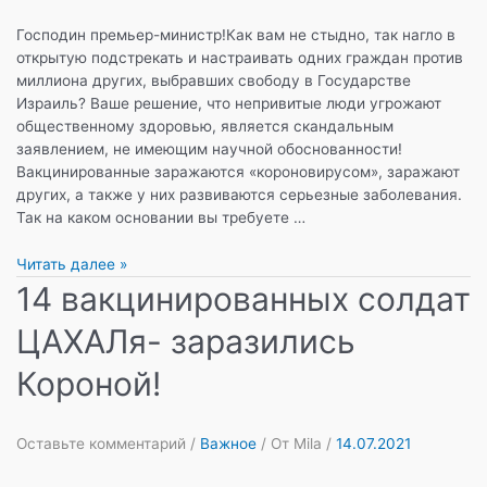
Господин премьер-министр!Как вам не стыдно, так нагло в
открытую подстрекать и настраивать одних граждан против
миллиона других, выбравших свободу в Государстве
Израиль? Ваше решение, что непривитые люди угрожают
общественному здоровью, является скандальным
заявлением, не имеющим научной обоснованности!
Вакцинированные заражаются «короновирусом», заражают
других, а также у них развиваются серьезные заболевания.
Так на каком основании вы требуете …
Открытое
Читать далее »
письмо
14 вакцинированных солдат
Нафтали
ЦАХАЛя- заразились
Беннетту
от
Короной!
известной
журналистки
Ошрат
Оставьте комментарий
/
Важное
/ От
Mila
/
14.07.2021
Котлер…