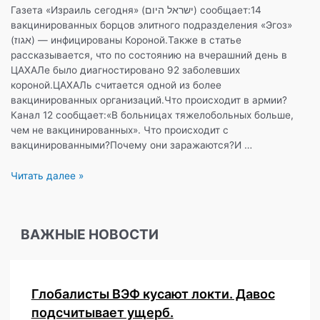
Газета «Израиль сегодня» (ישראל היום) сообщает:14
вакцинированных борцов элитного подразделения «Эгоз»
(אגוז) — инфицированы Короной.Также в статье
рассказывается, что по состоянию на вчерашний день в
ЦАХАЛе было диагностировано 92 заболевших
короной.ЦАХАЛь считается одной из более
вакцинированных организаций.Что происходит в армии?
Канал 12 сообщает:«В больницах тяжелобольных больше,
чем не вакцинированных». Что происходит с
вакцинированными?Почему они заражаются?И …
14
Читать далее »
вакцинированных
солдат
ЦАХАЛя-
ВАЖНЫЕ НОВОСТИ
заразились
Короной!
Глобалисты ВЭФ кусают локти. Давос
подсчитывает ущерб.