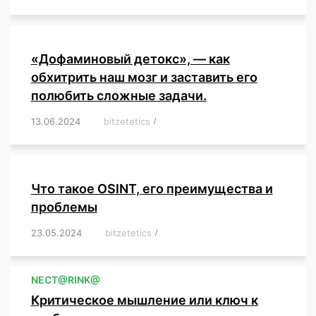
«Дофаминовый детокс», — как
обхитрить наш мозг и заставить его
полюбить сложные задачи.
13.06.2024
/
bitzetetics
/
,
,
,
,
,
,
,
,
,
,
,
,
,
,
,
,
,
,
,
,
,
,
Что такое OSINT, его преимущества и
проблемы
23.05.2024
/
bitzetetics
/
,
,
,
,
,
,
,
,
,
,
,
,
NЕСT@RINK@
Критическое мышление или ключ к