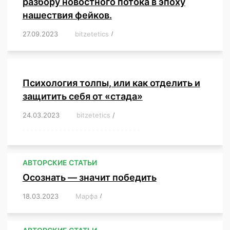
разбору новостного потока в эпоху
нашествия фейков.
27.09.2023
/
bitzetetics
/
,
,
,
,
,
,
,
,
,
,
,
,
,
,
,
,
,
Психология толпы, или как отделить и
защитить себя от «стада»
24.03.2023
/
bitzetetics
/
,
,
,
,
,
,
,
,
,
,
,
,
,
,
,
,
,
,
,
,
,
,
,
,
,
,
,
,
,
,
,
,
,
,
,
,
,
,
,
,
,
,
,
,
,
,
,
,
,
,
,
АВТОРСКИЕ СТАТЬИ
Осознать — значит победить
18.03.2023
/
Марфа
/
,
,
,
,
,