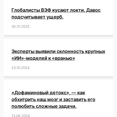
рецензируемое
Глобалисты ВЭФ кусают локти. Давос
немецкое
исследование
подсчитывает ущерб.
предоставляет
30.01.2025
/
,
,
,
,
,
,
,
,
,
,
,
,
,
,
,
,
прямые
доказательства.
Эксперты выявили склонность крупных
«ИИ»-моделей к «вранью»
23.10.2024
/
,
,
,
,
,
,
,
,
,
,
,
,
«Дофаминовый детокс», — как
обхитрить наш мозг и заставить его
полюбить сложные задачи.
13.06.2024
/
,
,
,
,
,
,
,
,
,
,
,
,
,
,
,
,
,
,
,
,
,
,