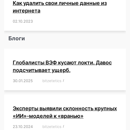
Как удалить свои личные данные из
интернета
02.10.2023
/
,
,
,
,
,
,
,
,
,
,
,
,
,
,
,
,
,
,
,
,
,
,
,
,
,
,
Блоги
Глобалисты ВЭФ кусают локти. Давос
подсчитывает ущерб.
30.01.2025
/
bitzetetics
/
,
,
,
,
,
,
,
,
,
,
,
,
,
,
,
,
Эксперты выявили склонность крупных
«ИИ»-моделей к «вранью»
23.10.2024
/
bitzetetics
/
,
,
,
,
,
,
,
,
,
,
,
,