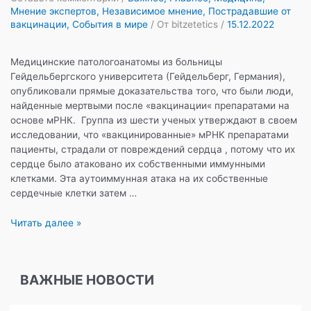
Мнение экспертов
,
Независимое мнение
,
Пострадавшие от
вакцинации
,
События в мире
/ От
bitzetetics
/
15.12.2022
Медицинские патологоанатомы из больницы
Гейдельбергского университета (Гейдельберг, Германия),
опубликовали прямые доказательства того, что были люди,
найденные мертвыми после «вакцинации« препаратами на
основе мРНК. Группа из шести ученых утверждают в своем
исследовании, что «вакцинированные» мРНК препаратами
пациенты, страдали от повреждений сердца , потому что их
сердце было атаковано их собственными иммунными
клетками. Эта аутоиммунная атака на их собственные
сердечные клетки затем …
Смертность
Читать далее »
от
повреждений
сердца
ВАЖНЫЕ НОВОСТИ
мРНК-«вакциной»,
—
новое