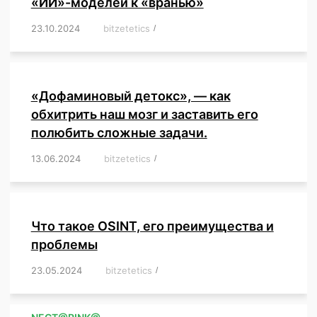
«ИИ»-моделей к «вранью»
23.10.2024
/
bitzetetics
/
,
,
,
,
,
,
,
,
,
,
,
,
«Дофаминовый детокс», — как
обхитрить наш мозг и заставить его
полюбить сложные задачи.
13.06.2024
/
bitzetetics
/
,
,
,
,
,
,
,
,
,
,
,
,
,
,
,
,
,
,
,
,
,
,
Что такое OSINT, его преимущества и
проблемы
23.05.2024
/
bitzetetics
/
,
,
,
,
,
,
,
,
,
,
,
,