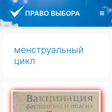
Перейти
к
ПРАВО ВЫБОРА
содержимому
Main
Men
менструальный
цикл