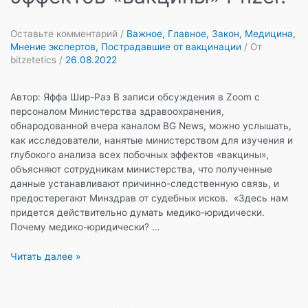
Оставьте комментарий
/
Важное
,
Главное
,
Закон
,
Медицина
,
Мнение экспертов
,
Пострадавшие от вакцинации
/ От
bitzetetics
/
26.08.2022
Автор: Яффа Шир-Раз В записи обсуждения в Zoom с
персоналом Министерства здравоохранения,
обнародованной вчера каналом BG News, можно услышать,
как исследователи, нанятые министерством для изучения и
глубокого анализа всех побочных эффектов «вакцины»,
объясняют сотрудникам министерства, что полученные
данные устанавливают причинно-следственную связь, и
предостерегают Минздрав от судебных исков. «Здесь нам
придется действительно думать медико-юридически.
Почему медико-юридически? …
Тайное
Читать далее »
становится
явным.
Минздрав