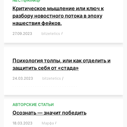
NЕСT@RINK@
Критическое мышление или ключ к
разбору новостного потока в эпоху
нашествия фейков.
27.09.2023
/
bitzetetics
/
,
,
,
,
,
,
,
,
,
,
,
,
,
,
,
,
,
Психология толпы, или как отделить и
защитить себя от «стада»
24.03.2023
/
bitzetetics
/
,
,
,
,
,
,
,
,
,
,
,
,
,
,
,
,
,
,
,
,
,
,
,
,
,
,
,
,
,
,
,
,
,
,
,
,
,
,
,
,
,
,
,
,
,
,
,
,
,
,
,
АВТОРСКИЕ СТАТЬИ
Осознать — значит победить
18.03.2023
/
Марфа
/
,
,
,
,
,