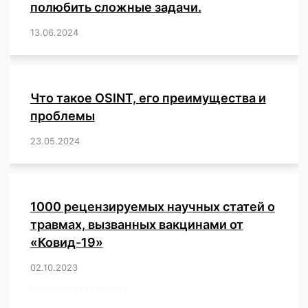
полюбить сложные задачи.
13.06.2024
/
,
,
,
,
,
,
,
,
,
,
,
,
,
,
,
,
,
,
,
,
,
,
Что такое OSINT, его преимущества и
проблемы
23.05.2024
/
,
,
,
,
,
,
,
,
,
,
,
,
1000 рецензируемых научных статей о
травмах, вызванных вакцинами от
«Ковид-19»
02.10.2023
/
,
,
,
,
,
,
,
,
,
,
,
,
,
,
,
,
,
,
,
,
,
,
,
,
,
,
,
,
,
,
,
,
,
,
,
,
,
,
,
,
,
,
,
,
,
,
,
,
,
,
,
,
,