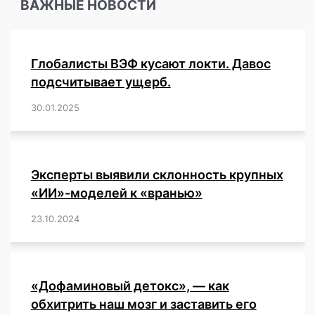
ВАЖНЫЕ НОВОСТИ
Израиля
пытался
скрыть
важную
Глобалисты ВЭФ кусают локти. Давос
информацию
и
подсчитывает ущерб.
подделал
30.01.2025
/
,
,
,
,
,
,
,
,
,
,
,
,
,
,
,
,
отчеты
комиссии
по
изучению
побочных
Эксперты выявили склонность крупных
эффектов
«ИИ»-моделей к «вранью»
«вакцины»
Pfizer.
23.10.2024
/
,
,
,
,
,
,
,
,
,
,
,
,
«Дофаминовый детокс», — как
обхитрить наш мозг и заставить его