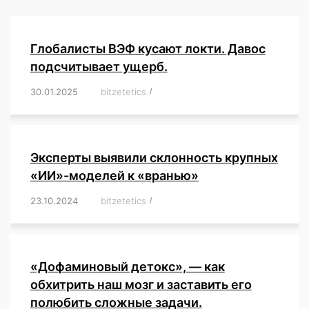
Глобалисты ВЭФ кусают локти. Давос
подсчитывает ущерб.
30.01.2025
/
bitzetetics
/
,
,
,
,
,
,
,
,
,
,
,
,
,
,
,
,
Эксперты выявили склонность крупных
«ИИ»-моделей к «вранью»
23.10.2024
/
bitzetetics
/
,
,
,
,
,
,
,
,
,
,
,
,
«Дофаминовый детокс», — как
обхитрить наш мозг и заставить его
полюбить сложные задачи.