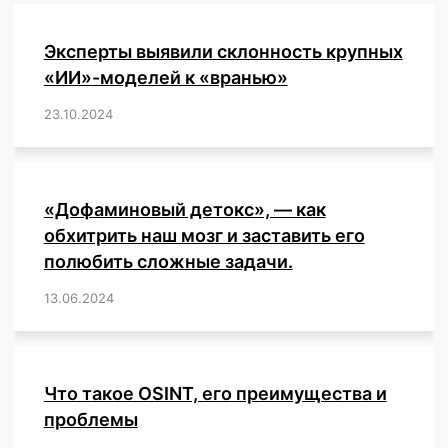
Эксперты выявили склонность крупных
«ИИ»-моделей к «вранью»
23.10.2024
/
,
,
,
,
,
,
,
,
,
,
,
,
«Дофаминовый детокс», — как
обхитрить наш мозг и заставить его
полюбить сложные задачи.
13.06.2024
/
,
,
,
,
,
,
,
,
,
,
,
,
,
,
,
,
,
,
,
,
,
,
Что такое OSINT, его преимущества и
проблемы