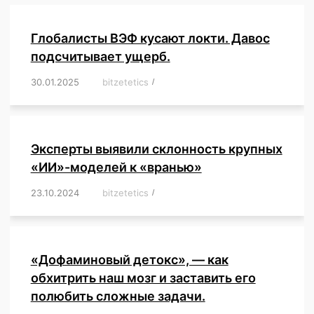
Глобалисты ВЭФ кусают локти. Давос
подсчитывает ущерб.
30.01.2025
/
bitzetetics
/
,
,
,
,
,
,
,
,
,
,
,
,
,
,
,
,
Эксперты выявили склонность крупных
«ИИ»-моделей к «вранью»
23.10.2024
/
bitzetetics
/
,
,
,
,
,
,
,
,
,
,
,
,
«Дофаминовый детокс», — как
обхитрить наш мозг и заставить его
полюбить сложные задачи.