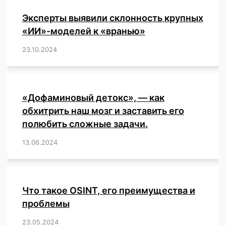
Эксперты выявили склонность крупных
«ИИ»-моделей к «вранью»
23.10.2024
/
,
,
,
,
,
,
,
,
,
,
,
,
«Дофаминовый детокс», — как
обхитрить наш мозг и заставить его
полюбить сложные задачи.
13.06.2024
/
,
,
,
,
,
,
,
,
,
,
,
,
,
,
,
,
,
,
,
,
,
,
Что такое OSINT, его преимущества и
проблемы
23.05.2024
/
,
,
,
,
,
,
,
,
,
,
,
,