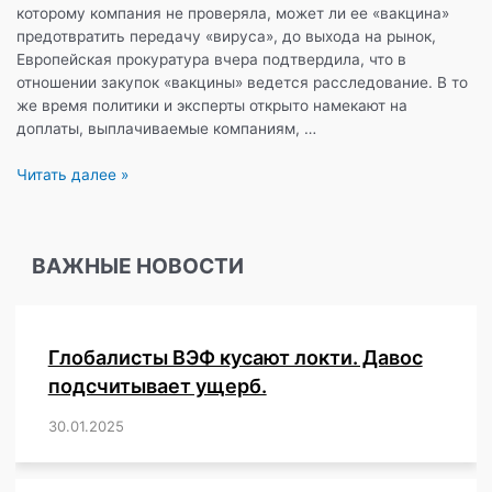
которому компания не проверяла, может ли ее «вакцина»
предотвратить передачу «вируса», до выхода на рынок,
Европейская прокуратура вчера подтвердила, что в
отношении закупок «вакцины» ведется расследование. В то
же время политики и эксперты открыто намекают на
доплаты, выплачиваемые компаниям, …
Прокуратурой
Читать далее »
ЕС
начато
расследование
ВАЖНЫЕ НОВОСТИ
в
отношении
закупки
«вакцин»
Глобалисты ВЭФ кусают локти. Давос
против
«коронавируса».
подсчитывает ущерб.
30.01.2025
/
,
,
,
,
,
,
,
,
,
,
,
,
,
,
,
,