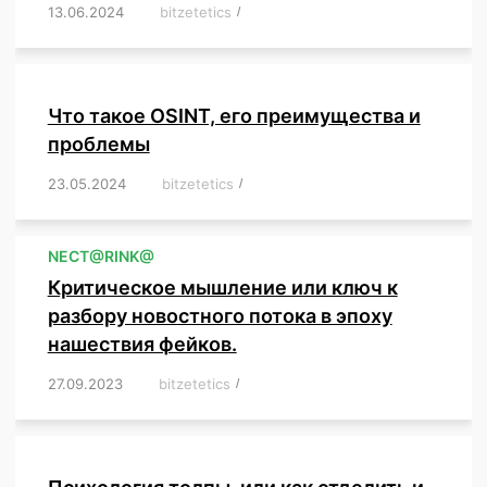
13.06.2024
/
bitzetetics
/
,
,
,
,
,
,
,
,
,
,
,
,
,
,
,
,
,
,
,
,
,
,
Что такое OSINT, его преимущества и
проблемы
23.05.2024
/
bitzetetics
/
,
,
,
,
,
,
,
,
,
,
,
,
NЕСT@RINK@
Критическое мышление или ключ к
разбору новостного потока в эпоху
нашествия фейков.
27.09.2023
/
bitzetetics
/
,
,
,
,
,
,
,
,
,
,
,
,
,
,
,
,
,