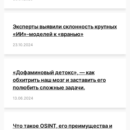
Эксперты выявили склонность крупных
«ИИ»-моделей к «вранью»
23.10.2024
/
,
,
,
,
,
,
,
,
,
,
,
,
«Дофаминовый детокс», — как
обхитрить наш мозг и заставить его
полюбить сложные задачи.
13.06.2024
/
,
,
,
,
,
,
,
,
,
,
,
,
,
,
,
,
,
,
,
,
,
,
Что такое OSINT, его преимущества и