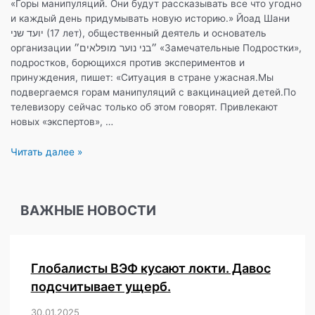
«Горы манипуляций. Они будут рассказывать все что угодно
и каждый день придумывать новую историю.» Йоад Шани
יועד שני (17 лет), общественный деятель и основатель
организации ״בני נוער מופלאים״ «Замечательные Подростки»,
подростков, борющихся против экспериментов и
принуждения, пишет: «Ситуация в стране ужасная.Мы
подвергаемся горам манипуляций с вакцинацией детей.По
телевизору сейчас только об этом говорят. Привлекают
новых «экспертов», …
Подростки
Читать далее »
объединяются
״בני
נוער
ВАЖНЫЕ НОВОСТИ
מופלאים״
Глобалисты ВЭФ кусают локти. Давос
подсчитывает ущерб.
30.01.2025
/
,
,
,
,
,
,
,
,
,
,
,
,
,
,
,
,