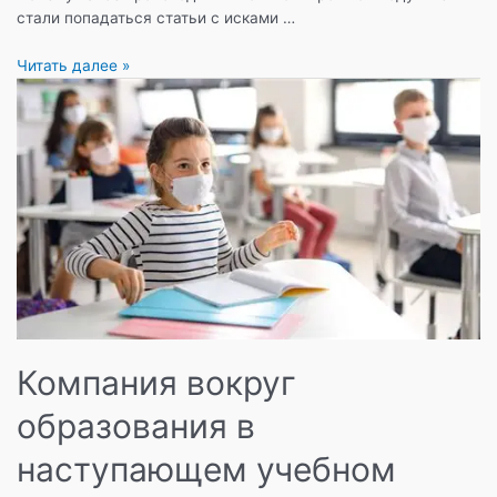
стали попадаться статьи с исками …
Почему
Читать далее »
в
Израиле
так
много
детей
аутистов?
Компания вокруг
образования в
наступающем учебном