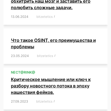
обхитрить наш мозг и заставить его
полюбить сложные задачи.
13.06.2024
/
bitzetetics
/
,
,
,
,
,
,
,
,
,
,
,
,
,
,
,
,
,
,
,
,
,
,
Что такое OSINT, его преимущества и
проблемы
23.05.2024
/
bitzetetics
/
,
,
,
,
,
,
,
,
,
,
,
,
NЕСT@RINK@
Критическое мышление или ключ к
разбору новостного потока в эпоху
нашествия фейков.
27.09.2023
/
bitzetetics
/
,
,
,
,
,
,
,
,
,
,
,
,
,
,
,
,
,