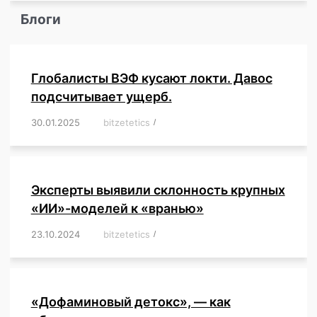
Блоги
Глобалисты ВЭФ кусают локти. Давос
подсчитывает ущерб.
30.01.2025
/
bitzetetics
/
,
,
,
,
,
,
,
,
,
,
,
,
,
,
,
,
Эксперты выявили склонность крупных
«ИИ»-моделей к «вранью»
23.10.2024
/
bitzetetics
/
,
,
,
,
,
,
,
,
,
,
,
,
«Дофаминовый детокс», — как