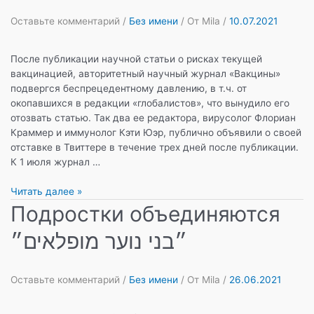
в
наступающем
Оставьте комментарий
/
Без имени
/ От
Mila
/
10.07.2021
учебном
году:
После публикации научной статьи о рисках текущей
забастовка
вакцинацией, авторитетный научный журнал «Вакцины»
родителей,
подвергся беспрецедентному давлению, в т.ч. от
частные
окопавшихся в редакции «глобалистов», что вынудило его
школы
отозвать статью. Так два ее редактора, вирусолог Флориан
и
Краммер и иммунолог Кэти Юэр, публично объявили о своей
домашнее
отставке в Твиттере в течение трех дней после публикации.
обучение!
К 1 июля журнал …
Истину
Читать далее »
не
Подростки объединяются
утаить!
״בני נוער מופלאים״
Оставьте комментарий
/
Без имени
/ От
Mila
/
26.06.2021