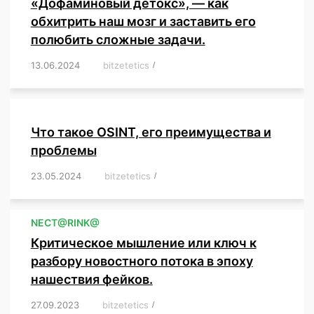
«Дофаминовый детокс», — как
обхитрить наш мозг и заставить его
полюбить сложные задачи.
13.06.2024
/
bitzetetics
/
,
,
,
,
,
,
,
,
,
,
,
,
,
,
,
,
,
,
,
,
,
,
Что такое OSINT, его преимущества и
проблемы
23.05.2024
/
bitzetetics
/
,
,
,
,
,
,
,
,
,
,
,
,
NЕСT@RINK@
Критическое мышление или ключ к
разбору новостного потока в эпоху
нашествия фейков.
27.09.2023
/
bitzetetics
/
,
,
,
,
,
,
,
,
,
,
,
,
,
,
,
,
,