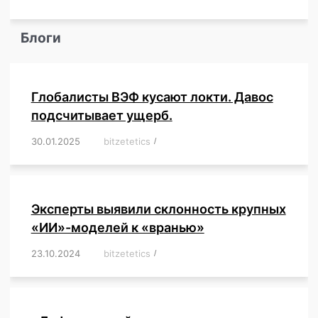
Блоги
Глобалисты ВЭФ кусают локти. Давос
подсчитывает ущерб.
30.01.2025
/
bitzetetics
/
,
,
,
,
,
,
,
,
,
,
,
,
,
,
,
,
Эксперты выявили склонность крупных
«ИИ»-моделей к «вранью»
23.10.2024
/
bitzetetics
/
,
,
,
,
,
,
,
,
,
,
,
,