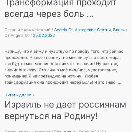
Трансформация проходит
всегда через боль …
Оставьте комментарий
/
Angela Or
,
Авторские Статьи
,
Блоги
/
От
Angela Or
/
25.02.2022
Напишу, что я вижу и чувствую по поводу того, что сейчас
происходит. Незнаю почему, но мне пишут со всего мира,
как буд то мое мнение для них что то значит! Ну раз так,
значит выскажу! Это лично моё видение, чувствование,
понимание! Я не претендую на истину. Любая
трансформация она происходит через Боль! Я это знаю, …
Трансформация
Читать далее »
проходит
Израиль не дает россиянам
всегда
вернуться на Родину!
через
боль
…
Оставьте комментарий
/
Без имени
/ От
bhira2021
/