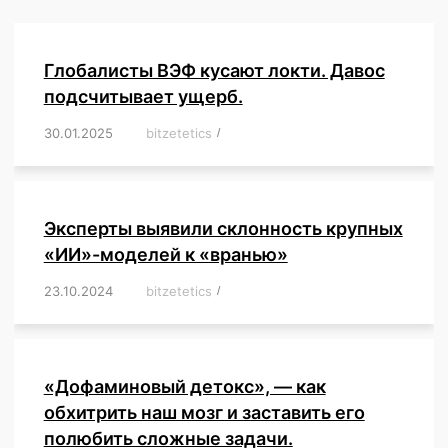
Глобалисты ВЭФ кусают локти. Давос
подсчитывает ущерб.
30.01.2025
/
bitzetetics
/
,
,
,
,
,
,
,
,
,
,
,
,
,
,
,
,
Эксперты выявили склонность крупных
«ИИ»-моделей к «вранью»
23.10.2024
/
bitzetetics
/
,
,
,
,
,
,
,
,
,
,
,
,
«Дофаминовый детокс», — как
обхитрить наш мозг и заставить его
полюбить сложные задачи.