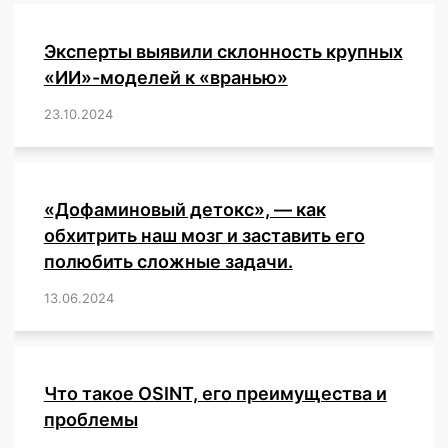
Эксперты выявили склонность крупных
«ИИ»-моделей к «вранью»
23.10.2024
/
,
,
,
,
,
,
,
,
,
,
,
,
«Дофаминовый детокс», — как
обхитрить наш мозг и заставить его
полюбить сложные задачи.
13.06.2024
/
,
,
,
,
,
,
,
,
,
,
,
,
,
,
,
,
,
,
,
,
,
,
Что такое OSINT, его преимущества и
проблемы