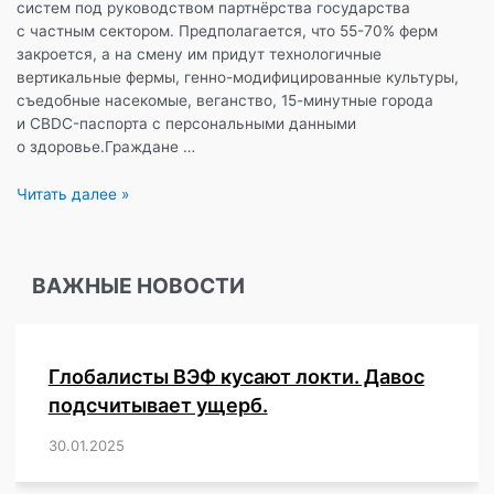
систем под руководством партнёрства государства
с частным сектором. Предполагается, что 55-70% ферм
закроется, а на смену им придут технологичные
вертикальные фермы, генно-модифицированные культуры,
съедобные насекомые, веганство, 15-минутные города
и CBDC-паспорта с персональными данными
о здоровье.Граждане …
Будущее
Читать далее »
фермерства
на
примере
ВАЖНЫЕ НОВОСТИ
Нидерландов:
конфискации,
жуки
и
Глобалисты ВЭФ кусают локти. Давос
мясо
из
подсчитывает ущерб.
пробирки?
30.01.2025
/
,
,
,
,
,
,
,
,
,
,
,
,
,
,
,
,