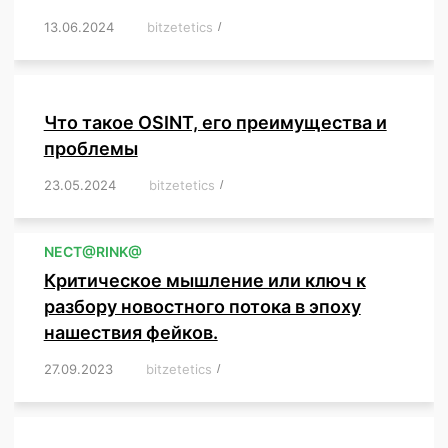
13.06.2024
/
bitzetetics
/
,
,
,
,
,
,
,
,
,
,
,
,
,
,
,
,
,
,
,
,
,
,
Что такое OSINT, его преимущества и
проблемы
23.05.2024
/
bitzetetics
/
,
,
,
,
,
,
,
,
,
,
,
,
NЕСT@RINK@
Критическое мышление или ключ к
разбору новостного потока в эпоху
нашествия фейков.
27.09.2023
/
bitzetetics
/
,
,
,
,
,
,
,
,
,
,
,
,
,
,
,
,
,