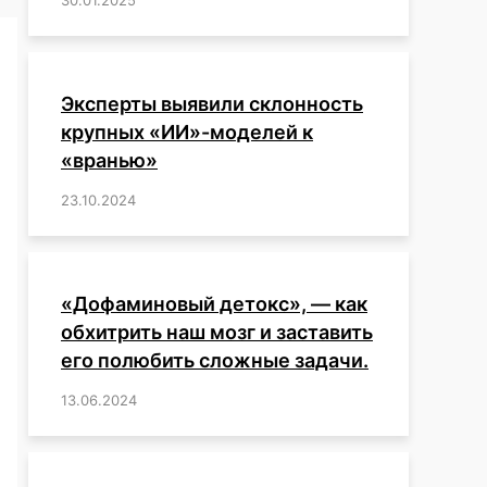
Эксперты выявили склонность
крупных «ИИ»-моделей к
«вранью»
23.10.2024
/
,
,
,
,
,
,
,
,
,
,
,
,
«Дофаминовый детокс», — как
обхитрить наш мозг и заставить
его полюбить сложные задачи.
13.06.2024
/
,
,
,
,
,
,
,
,
,
,
,
,
,
,
,
,
,
,
,
,
,
,