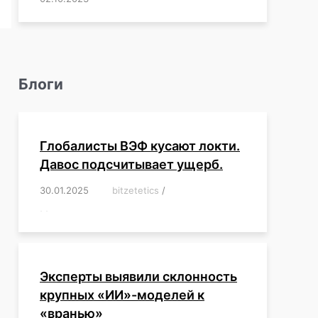
Блоги
Глобалисты ВЭФ кусают локти.
Давос подсчитывает ущерб.
30.01.2025
/
bitzetetics
/
,
,
,
,
,
,
,
,
,
,
,
,
,
,
,
,
Эксперты выявили склонность
крупных «ИИ»-моделей к
«вранью»