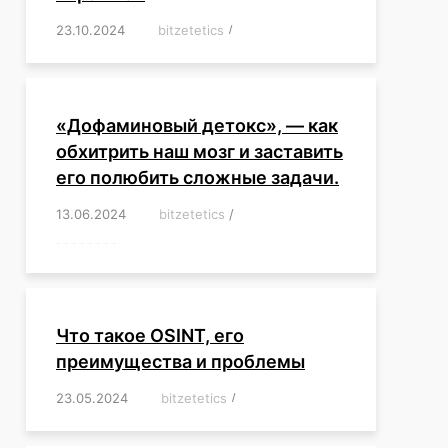
23.10.2024
/
bitzetetics
/
,
,
,
,
,
,
,
,
,
,
,
,
«Дофаминовый детокс», — как
обхитрить наш мозг и заставить
его полюбить сложные задачи.
13.06.2024
/
bitzetetics
/
,
,
,
,
,
,
,
,
,
,
,
,
,
,
,
,
,
,
,
,
,
,
Что такое OSINT, его
преимущества и проблемы
23.05.2024
/
bitzetetics
/
,
,
,
,
,
,
,
,
,
,
,
,