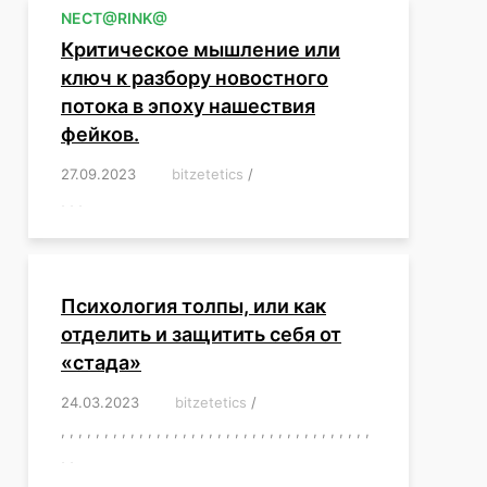
NЕСT@RINK@
Критическое мышление или
ключ к разбору новостного
потока в эпоху нашествия
фейков.
27.09.2023
/
bitzetetics
/
,
,
,
,
,
,
,
,
,
,
,
,
,
,
,
,
,
Психология толпы, или как
отделить и защитить себя от
«стада»
24.03.2023
/
bitzetetics
/
,
,
,
,
,
,
,
,
,
,
,
,
,
,
,
,
,
,
,
,
,
,
,
,
,
,
,
,
,
,
,
,
,
,
,
,
,
,
,
,
,
,
,
,
,
,
,
,
,
,
,