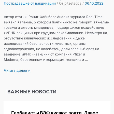
Пострадавшие от вакцинации
/ От
bitzetetics
/
06.10.2022
Автор статьи: Ранит Файнберг Анализ журнала Real Time
выявил явление, о котором почти никто не говорит: тяжелые
травмы и смерть младенцев, подвергшихся воздействию
«мРНК-вакцины» при грудном вскармливании. Несмотря на
отсутствие клинических исследований и даже
исследований безопасности животных, органы
здравоохранения, не колеблясь, дали зеленый свет на
введение мРНК -«вакцин» от компаний Pfizer и
Moderna, беременным и кормящим женщинам …
648
Читать далее »
отчетов
в
системе
ВАЖНЫЕ НОВОСТИ
VAERS
о
детях,
находящихся
Глобалисты ВЭФ кусают локти. Давос
на