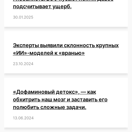
грудном
подсчитывает ущерб.
вскармливании,
30.01.2025
/
,
,
,
,
,
,
,
,
,
,
,
,
,
,
,
,
и
при
этом
пострадавших
от
Эксперты выявили склонность крупных
«вакцин»
«ИИ»-моделей к «вранью»
против
«Ковид»
23.10.2024
/
,
,
,
,
,
,
,
,
,
,
,
,
«Дофаминовый детокс», — как
обхитрить наш мозг и заставить его
полюбить сложные задачи.
13.06.2024
/
,
,
,
,
,
,
,
,
,
,
,
,
,
,
,
,
,
,
,
,
,
,