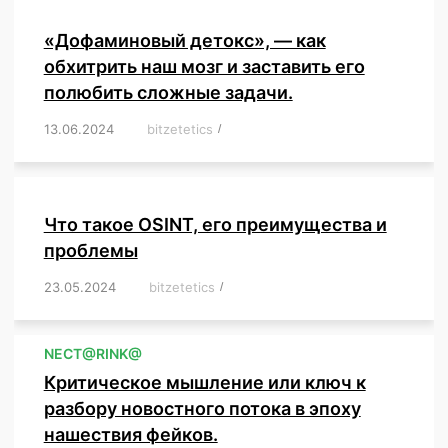
«Дофаминовый детокс», — как
обхитрить наш мозг и заставить его
полюбить сложные задачи.
13.06.2024
/
bitzetetics
/
,
,
,
,
,
,
,
,
,
,
,
,
,
,
,
,
,
,
,
,
,
,
Что такое OSINT, его преимущества и
проблемы
23.05.2024
/
bitzetetics
/
,
,
,
,
,
,
,
,
,
,
,
,
NЕСT@RINK@
Критическое мышление или ключ к
разбору новостного потока в эпоху
нашествия фейков.