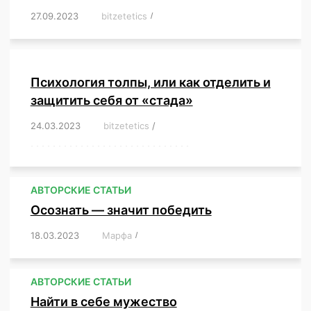
27.09.2023
/
bitzetetics
/
,
,
,
,
,
,
,
,
,
,
,
,
,
,
,
,
,
Психология толпы, или как отделить и
защитить себя от «стада»
24.03.2023
/
bitzetetics
/
,
,
,
,
,
,
,
,
,
,
,
,
,
,
,
,
,
,
,
,
,
,
,
,
,
,
,
,
,
,
,
,
,
,
,
,
,
,
,
,
,
,
,
,
,
,
,
,
,
,
,
АВТОРСКИЕ СТАТЬИ
Осознать — значит победить
18.03.2023
/
Марфа
/
,
,
,
,
,
АВТОРСКИЕ СТАТЬИ
Найти в себе мужество