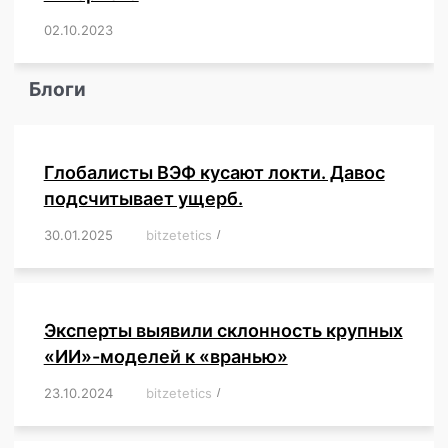
02.10.2023
/
,
,
,
,
,
,
,
,
,
,
,
,
,
,
,
,
,
,
,
,
,
,
,
,
,
,
Блоги
Глобалисты ВЭФ кусают локти. Давос
подсчитывает ущерб.
30.01.2025
/
bitzetetics
/
,
,
,
,
,
,
,
,
,
,
,
,
,
,
,
,
Эксперты выявили склонность крупных
«ИИ»-моделей к «вранью»
23.10.2024
/
bitzetetics
/
,
,
,
,
,
,
,
,
,
,
,
,