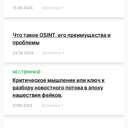
13.06.2024
/
bitzetetics
/
,
,
,
,
,
,
,
,
,
,
,
,
,
,
,
,
,
,
,
,
,
,
Что такое OSINT, его преимущества и
проблемы
23.05.2024
/
bitzetetics
/
,
,
,
,
,
,
,
,
,
,
,
,
NЕСT@RINK@
Критическое мышление или ключ к
разбору новостного потока в эпоху
нашествия фейков.
27.09.2023
/
bitzetetics
/
,
,
,
,
,
,
,
,
,
,
,
,
,
,
,
,
,