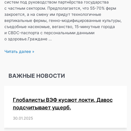
систем под руководством партнёрства государства
с частным сектором. Предполагается, что 55-70% ферм
закроется, а на смену им придут технологичные
вертикальные фермы, генно-модифицированные культуры,
съедобные насекомые, веганство, 15-минутные города
и CBDC-паспорта с персональными данными
о здоровье.Граждане …
Будущее
Читать далее »
фермерства
на
примере
ВАЖНЫЕ НОВОСТИ
Нидерландов:
конфискации,
жуки
и
Глобалисты ВЭФ кусают локти. Давос
мясо
из
подсчитывает ущерб.
пробирки?
30.01.2025
/
,
,
,
,
,
,
,
,
,
,
,
,
,
,
,
,