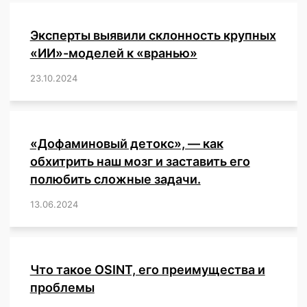
Эксперты выявили склонность крупных
«ИИ»-моделей к «вранью»
23.10.2024
/
,
,
,
,
,
,
,
,
,
,
,
,
«Дофаминовый детокс», — как
обхитрить наш мозг и заставить его
полюбить сложные задачи.
13.06.2024
/
,
,
,
,
,
,
,
,
,
,
,
,
,
,
,
,
,
,
,
,
,
,
Что такое OSINT, его преимущества и
проблемы