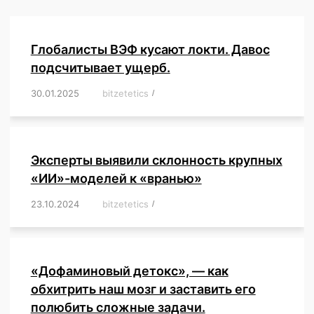
Глобалисты ВЭФ кусают локти. Давос
подсчитывает ущерб.
30.01.2025
/
bitzetetics
/
,
,
,
,
,
,
,
,
,
,
,
,
,
,
,
,
Эксперты выявили склонность крупных
«ИИ»-моделей к «вранью»
23.10.2024
/
bitzetetics
/
,
,
,
,
,
,
,
,
,
,
,
,
«Дофаминовый детокс», — как
обхитрить наш мозг и заставить его
полюбить сложные задачи.