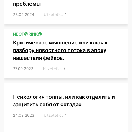
проблемы
23.05.2024
/
bitzetetics
/
,
,
,
,
,
,
,
,
,
,
,
,
NЕСT@RINK@
Критическое мышление или ключ к
разбору новостного потока в эпоху
нашествия фейков.
27.09.2023
/
bitzetetics
/
,
,
,
,
,
,
,
,
,
,
,
,
,
,
,
,
,
Психология толпы, или как отделить и
защитить себя от «стада»
24.03.2023
/
bitzetetics
/
,
,
,
,
,
,
,
,
,
,
,
,
,
,
,
,
,
,
,
,
,
,
,
,
,
,
,
,
,
,
,
,
,
,
,
,
,
,
,
,
,
,
,
,
,
,
,
,
,
,
,