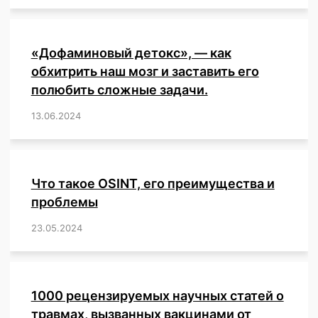
«Дофаминовый детокс», — как
обхитрить наш мозг и заставить его
полюбить сложные задачи.
13.06.2024
/
,
,
,
,
,
,
,
,
,
,
,
,
,
,
,
,
,
,
,
,
,
,
Что такое OSINT, его преимущества и
проблемы
23.05.2024
/
,
,
,
,
,
,
,
,
,
,
,
,
1000 рецензируемых научных статей о
травмах, вызванных вакцинами от