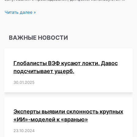
Дипфейк,
Читать далее »
что
же
это
ВАЖНЫЕ НОВОСТИ
на
самом
деле?
Глобалисты ВЭФ кусают локти. Давос
подсчитывает ущерб.
30.01.2025
/
,
,
,
,
,
,
,
,
,
,
,
,
,
,
,
,
Эксперты выявили склонность крупных
«ИИ»-моделей к «вранью»
23.10.2024
/
,
,
,
,
,
,
,
,
,
,
,
,