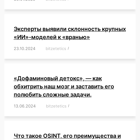
Эксперты выявили склонность крупных
«ИИ»-моделей к «вранью»
23.10.2024
/
bitzetetics
/
,
,
,
,
,
,
,
,
,
,
,
,
«Дофаминовый детокс», — как
обхитрить наш мозг и заставить его
полюбить сложные задачи.
13.06.2024
/
bitzetetics
/
,
,
,
,
,
,
,
,
,
,
,
,
,
,
,
,
,
,
,
,
,
,
Что такое OSINT, его преимущества и