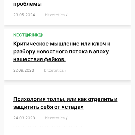
проблемы
23.05.2024
/
bitzetetics
/
,
,
,
,
,
,
,
,
,
,
,
,
NЕСT@RINK@
Критическое мышление или ключ к
разбору новостного потока в эпоху
нашествия фейков.
27.09.2023
/
bitzetetics
/
,
,
,
,
,
,
,
,
,
,
,
,
,
,
,
,
,
Психология толпы, или как отделить и
защитить себя от «стада»
24.03.2023
/
bitzetetics
/
,
,
,
,
,
,
,
,
,
,
,
,
,
,
,
,
,
,
,
,
,
,
,
,
,
,
,
,
,
,
,
,
,
,
,
,
,
,
,
,
,
,
,
,
,
,
,
,
,
,
,