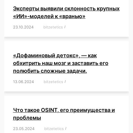
Эксперты выявили склонность крупных
«ИИ»-моделей к «вранью»
23.10.2024
/
bitzetetics
/
,
,
,
,
,
,
,
,
,
,
,
,
«Дофаминовый детокс», — как
обхитрить наш мозг и заставить его
полюбить сложные задачи.
13.06.2024
/
bitzetetics
/
,
,
,
,
,
,
,
,
,
,
,
,
,
,
,
,
,
,
,
,
,
,
Что такое OSINT, его преимущества и
проблемы
23.05.2024
/
bitzetetics
/
,
,
,
,
,
,
,
,
,
,
,
,