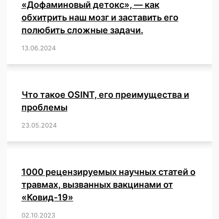
«Дофаминовый детокс», — как
обхитрить наш мозг и заставить его
полюбить сложные задачи.
13.06.2024
/
,
,
,
,
,
,
,
,
,
,
,
,
,
,
,
,
,
,
,
,
,
,
Что такое OSINT, его преимущества и
проблемы
23.05.2024
/
,
,
,
,
,
,
,
,
,
,
,
,
1000 рецензируемых научных статей о
травмах, вызванных вакцинами от
«Ковид-19»
02.10.2023
/
,
,
,
,
,
,
,
,
,
,
,
,
,
,
,
,
,
,
,
,
,
,
,
,
,
,
,
,
,
,
,
,
,
,
,