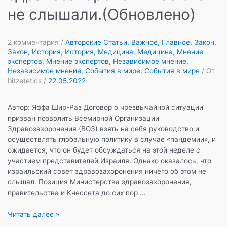
не слышали.(Обновлено)
2 комментария
/
Авторские Статьи
,
Важное
,
Главное
,
Закон
,
Закон
,
История
,
История
,
Медицина
,
Медицина
,
Мнение
экспертов
,
Мнение экспертов
,
Независимое мнение
,
Независимое мнение
,
События в мире
,
События в мире
/ От
bitzetetics
/
22.05.2022
Автор: Яффа Шир-Раз Договор о чрезвычайной ситуации
призван позволить Всемирной Организации
Здравозахоронения (ВОЗ) взять на себя руководство и
осуществлять глобальную политику в случае «пандемии», и
ожидается, что он будет обсуждаться на этой неделе с
участием представителей Израиля. Однако оказалось, что
израильский совет здравозахоронения ничего об этом не
слышал. Позиция Министерства здравозахоронения,
правительства и Кнессета до сих пор …
Вскоре
Читать далее »
Израилю