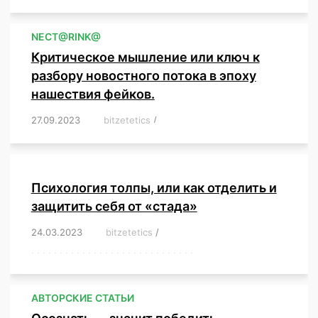
NЕСT@RINK@
Критическое мышление или ключ к
разбору новостного потока в эпоху
нашествия фейков.
27.09.2023
/
bitzetetics
/
,
,
,
,
,
,
,
,
,
,
,
,
,
,
,
,
,
Психология толпы, или как отделить и
защитить себя от «стада»
24.03.2023
/
bitzetetics
/
,
,
,
,
,
,
,
,
,
,
,
,
,
,
,
,
,
,
,
,
,
,
,
,
,
,
,
,
,
,
,
,
,
,
,
,
,
,
,
,
,
,
,
,
,
,
,
,
,
,
,
АВТОРСКИЕ СТАТЬИ