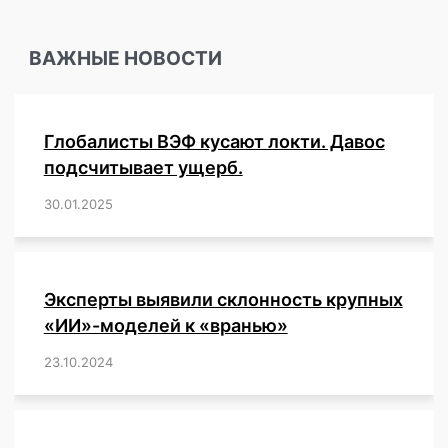
будет
предложено
ВАЖНЫЕ НОВОСТИ
присоединиться
к
договору,
призванному
Глобалисты ВЭФ кусают локти. Давос
дать
ВОЗ
подсчитывает ущерб.
глобальный
30.01.2025
/
,
,
,
,
,
,
,
,
,
,
,
,
,
,
,
,
контроль
в
случае
пандемии.
В Совете
Эксперты выявили склонность крупных
здравозахоронения
«ИИ»-моделей к «вранью»
об
этом
23.10.2024
/
,
,
,
,
,
,
,
,
,
,
,
,
не
слышали.
(Обновлено)