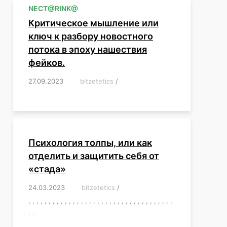
NЕСT@RINK@
Критическое мышление или
ключ к разбору новостного
потока в эпоху нашествия
фейков.
27.09.2023
/
bitzetetics
/
,
,
,
,
,
,
,
,
,
,
,
,
,
,
,
,
,
Психология толпы, или как
отделить и защитить себя от
«стада»
24.03.2023
/
bitzetetics
/
,
,
,
,
,
,
,
,
,
,
,
,
,
,
,
,
,
,
,
,
,
,
,
,
,
,
,
,
,
,
,
,
,
,
,
,
,
,
,
,
,
,
,
,
,
,
,
,
,
,
,