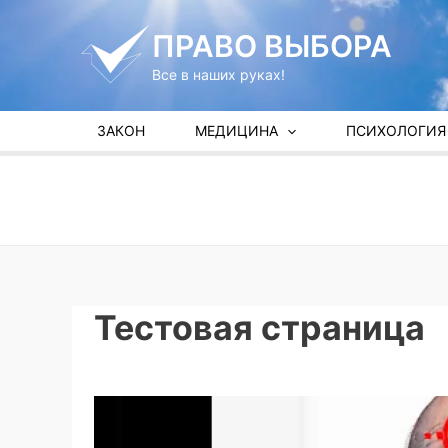
Перейти
к
ПРАВО ВЫБОРА
содержимому
Все в наших руках!
ЗАКОН
МЕДИЦИНА
ПСИХОЛОГИЯ
Тестовая страница