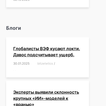
Блоги
Глобалисты ВЭФ кусают локти.
Давос подсчитывает ущерб.
30.01.2025
/
bitzetetics
/
,
,
,
,
,
,
,
,
,
,
,
,
,
,
,
,
Эксперты выявили склонность
крупных «ИИ»-моделей к
«вранью»