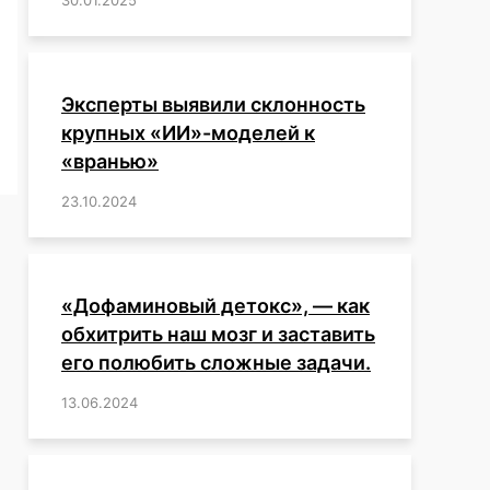
 крупных «ИИ»-моделей к «вранью»
аются в незнании чего-либо. Такое поведение становится
Эксперты выявили склонность
ой модели, говорится ...
крупных «ИИ»-моделей к
«вранью»
23.10.2024
/
,
,
,
,
,
,
,
,
,
,
,
,
«Дофаминовый детокс», — как
обхитрить наш мозг и заставить
его полюбить сложные задачи.
13.06.2024
/
,
,
,
,
,
,
,
,
,
,
,
,
,
,
,
,
,
,
,
,
,
,