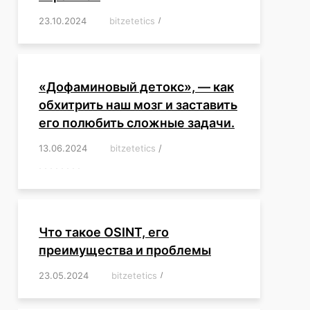
23.10.2024
/
bitzetetics
/
,
,
,
,
,
,
,
,
,
,
,
,
«Дофаминовый детокс», — как
обхитрить наш мозг и заставить
его полюбить сложные задачи.
13.06.2024
/
bitzetetics
/
,
,
,
,
,
,
,
,
,
,
,
,
,
,
,
,
,
,
,
,
,
,
Что такое OSINT, его
преимущества и проблемы
23.05.2024
/
bitzetetics
/
,
,
,
,
,
,
,
,
,
,
,
,