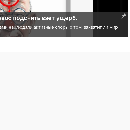
Эксперты выявили склонность
атит ли мир
«ИИ»-модели скорее солгут, нежели призн
все более очевидным по мере роста языков
23.10.2024
/
bitzetetics
/
,
,
,
,
,
,
,
,
,
,
,
,