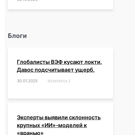
Блоги
Глобалисты ВЭФ кусают локти.
Давос подсчитывает ущерб.
30.01.2025
/
bitzetetics
/
,
,
,
,
,
,
,
,
,
,
,
,
,
,
,
,
Эксперты выявили склонность
крупных «ИИ»-моделей к
«вранью»