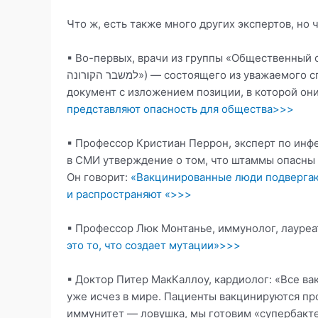
Что ж, есть также много других экспертов, но
▪ Во-первых, врачи из группы «Общественный совет по чр
למשבר הקורונה») — состоящего из уважаемого списка докторов, профессоров и иммунологов, выпустили
документ с изложением позиции, в которой он
представляют опасность для общества>>>
▪ Профессор Кристиан Перрон, эксперт по ин
в СМИ утверждение о том, что штаммы опасны д
Он говорит:
«Вакцинированные люди подвергаю
и распространяют «>>>
▪ Профессор Люк Монтанье, иммунолог, лауреа
это то, что создает мутации»>>>
▪ Доктор Питер МакКаллоу, кардиолог: «Все в
уже исчез в мире. Пациенты вакцинируются про
иммунитет — ловушка, мы готовим «супербакт