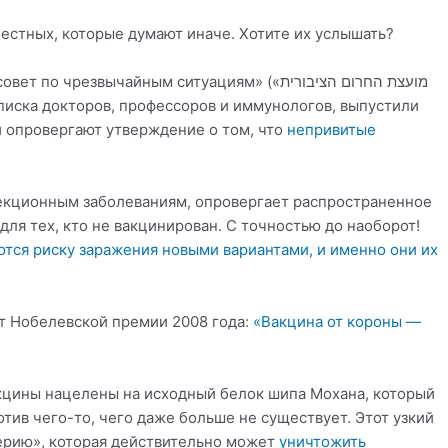
 честных, которые думают иначе. Хотите их услышать?
езвычайным ситуациям» («מועצת החרום הציבורית
и опровергают утверждение о том, что
непривитые
фекционным заболеваниям, опровергает распространенное
ля тех, кто не вакцинирован. С точностью до наоборот!
тся риску заражения новыми вариантами, и именно они их
т Нобелевской премии 2008 года:
«Вакцина от короны —
акцины нацелены на исходный белок шипа Мохана, который
тив чего-то, чего даже больше не существует. Этот узкий
ерию», которая действительно может
уничтожить