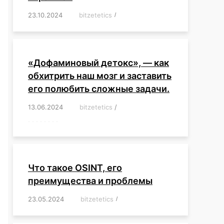
23.10.2024
/
bitzetetics
/
,
,
,
,
,
,
,
,
,
,
,
,
«Дофаминовый детокс», — как
обхитрить наш мозг и заставить
его полюбить сложные задачи.
13.06.2024
/
bitzetetics
/
,
,
,
,
,
,
,
,
,
,
,
,
,
,
,
,
,
,
,
,
,
,
Что такое OSINT, его
преимущества и проблемы
23.05.2024
/
bitzetetics
/
,
,
,
,
,
,
,
,
,
,
,
,