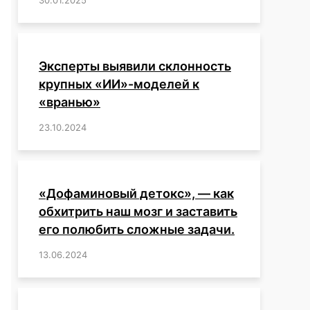
Эксперты выявили склонность
крупных «ИИ»-моделей к
«вранью»
23.10.2024
/
,
,
,
,
,
,
,
,
,
,
,
,
«Дофаминовый детокс», — как
обхитрить наш мозг и заставить
его полюбить сложные задачи.
13.06.2024
/
,
,
,
,
,
,
,
,
,
,
,
,
,
,
,
,
,
,
,
,
,
,