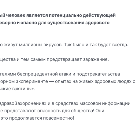
вый человек является потенциально действующей
еверно и опасно для существования здорового
о живут миллионы вирусов. Так было и так будет всегда.
бщества и тем самым предотвращает заражение.
етелями беспрецедентной атаки и подстрекательства
аторном эксперименте — опытах на живых здоровых людях с
ьские вакцины».
«здравоЗахоронения» и в средствах массовой информации
ые представляют опасность для общества! Они
И это продолжается повсеместно!