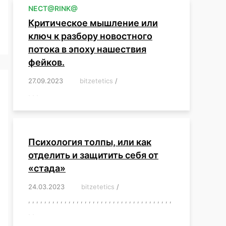
NЕСT@RINK@
Критическое мышление или
ключ к разбору новостного
потока в эпоху нашествия
фейков.
27.09.2023
/
bitzetetics
/
,
,
,
,
,
,
,
,
,
,
,
,
,
,
,
,
,
Психология толпы, или как
отделить и защитить себя от
«стада»
24.03.2023
/
bitzetetics
/
,
,
,
,
,
,
,
,
,
,
,
,
,
,
,
,
,
,
,
,
,
,
,
,
,
,
,
,
,
,
,
,
,
,
,
,
,
,
,
,
,
,
,
,
,
,
,
,
,
,
,