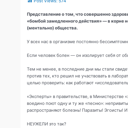
Post Views:
574
c
itt
e
at
п
e
er
gr
s
р
Представление о том, что совершенно здоро
b
a
A
а
«бомбой замедленного действия» — в корне н
(ментально) общества.
o
m
p
в
o
p
и
У всех нас в организме постоянно бессимптомн
k
т
Если человек болен — он изолирует себя от о
ь
Тем не менее, в последние дни мы стали свид
против тех, кто решил не участвовать в лабор
целью проверить: как работают «исследовател
«Эксперты» в правительстве, в Министерстве 
воедино поют одну и ту же «песню»: непривит
распространяют болезнь! Паразиты! Эгоисты! 
НЕУЖЕЛИ это так?