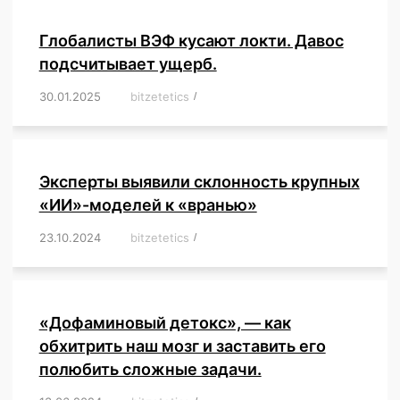
Глобалисты ВЭФ кусают локти. Давос
подсчитывает ущерб.
30.01.2025
/
bitzetetics
/
,
,
,
,
,
,
,
,
,
,
,
,
,
,
,
,
Эксперты выявили склонность крупных
«ИИ»-моделей к «вранью»
23.10.2024
/
bitzetetics
/
,
,
,
,
,
,
,
,
,
,
,
,
«Дофаминовый детокс», — как
обхитрить наш мозг и заставить его
полюбить сложные задачи.