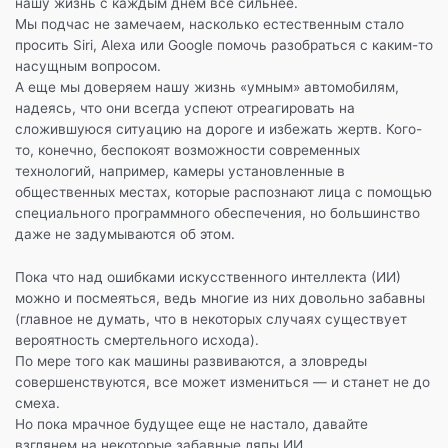
нашу жизнь с каждым днем все сильнее.
ь
Мы подчас не замечаем, насколько естественным стало
просить Siri, Alexa или Google помочь разобраться с каким-то
насущным вопросом.
А еще мы доверяем нашу жизнь «умным» автомобилям,
надеясь, что они всегда успеют отреагировать на
сложившуюся ситуацию на дороге и избежать жертв. Кого-
то, конечно, беспокоят возможности современных
технологий, например, камеры установленные в
общественных местах, которые распознают лица с помощью
специального программного обеспечения, но большинство
даже не задумываются об этом.
Пока что над ошибками искусственного интеллекта (ИИ)
можно и посмеяться, ведь многие из них довольно забавны
(главное не думать, что в некоторых случаях существует
вероятность смертельного исхода).
По мере того как машины развиваются, а зловреды
совершенствуются, все может измениться — и станет не до
смеха.
Но пока мрачное будущее еще не настало, давайте
взглянем на некоторые забавные ляпы ИИ.