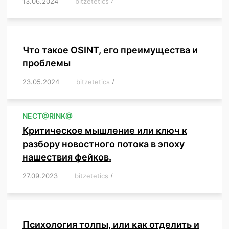
13.06.2024
/
bitzetetics
/
,
,
,
,
,
,
,
,
,
,
,
,
,
,
,
,
,
,
,
,
,
,
Что такое OSINT, его преимущества и
проблемы
23.05.2024
/
bitzetetics
/
,
,
,
,
,
,
,
,
,
,
,
,
NЕСT@RINK@
Критическое мышление или ключ к
разбору новостного потока в эпоху
нашествия фейков.
27.09.2023
/
bitzetetics
/
,
,
,
,
,
,
,
,
,
,
,
,
,
,
,
,
,
Психология толпы, или как отделить и