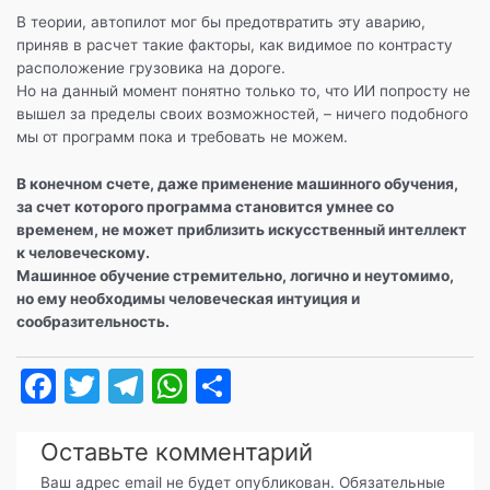
В теории, автопилот мог бы предотвратить эту аварию,
приняв в расчет такие факторы, как видимое по контрасту
расположение грузовика на дороге.
Но на данный момент понятно только то, что ИИ попросту не
вышел за пределы своих возможностей, – ничего подобного
мы от программ пока и требовать не можем.
В конечном счете, даже применение машинного обучения,
за счет которого программа становится умнее со
временем, не может приблизить искусственный интеллект
к человеческому.
Машинное обучение стремительно, логично и неутомимо,
но ему необходимы человеческая интуиция и
сообразительность.
F
T
T
W
О
a
w
el
h
т
c
itt
e
at
п
Оставьте комментарий
Ваш адрес email не будет опубликован.
Обязательные