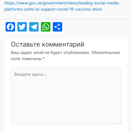
https://www.gov.uk/government/news/leading-social-media-
platforms-unite-to-support-covid-19-vaccine-drive
F
T
T
W
О
a
w
el
h
т
c
itt
e
at
п
Оставьте комментарий
e
er
gr
s
р
Ваш адрес email не будет опубликован.
Обязательные
поля помечены
*
b
a
A
а
o
m
p
в
Введите
здесь...
o
p
и
k
т
ь