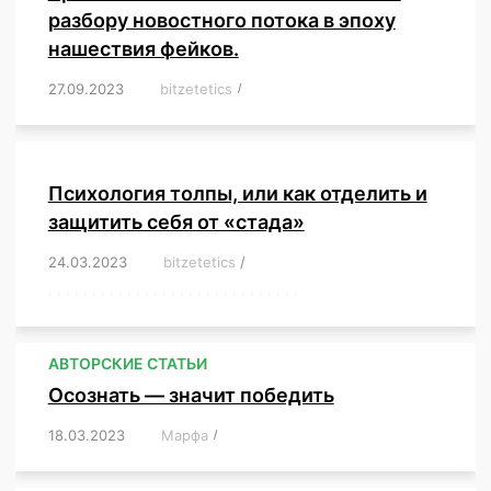
разбору новостного потока в эпоху
нашествия фейков.
27.09.2023
/
bitzetetics
/
,
,
,
,
,
,
,
,
,
,
,
,
,
,
,
,
,
Психология толпы, или как отделить и
защитить себя от «стада»
24.03.2023
/
bitzetetics
/
,
,
,
,
,
,
,
,
,
,
,
,
,
,
,
,
,
,
,
,
,
,
,
,
,
,
,
,
,
,
,
,
,
,
,
,
,
,
,
,
,
,
,
,
,
,
,
,
,
,
,
АВТОРСКИЕ СТАТЬИ
Осознать — значит победить
18.03.2023
/
Марфа
/
,
,
,
,
,