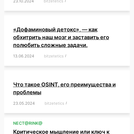
23.10.2024
/
bitzetetics
/
,
,
,
,
,
,
,
,
,
,
,
,
«Дофаминовый детокс», — как
обхитрить наш мозг и заставить его
полюбить сложные задачи.
13.06.2024
/
bitzetetics
/
,
,
,
,
,
,
,
,
,
,
,
,
,
,
,
,
,
,
,
,
,
,
Что такое OSINT, его преимущества и
проблемы
23.05.2024
/
bitzetetics
/
,
,
,
,
,
,
,
,
,
,
,
,
NЕСT@RINK@
Критическое мышление или ключ к