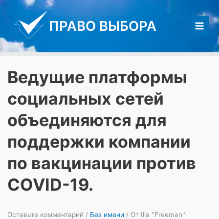
Перейти
к
ПРАВО ВЫБОРА
содержимому
Main
Men
Ведущие платформы
социальных сетей
объединяются для
поддержки компании
по вакцинации против
COVID-19.
Оставьте комментарий
/
Без имени
/ От
Ilia "Freeman"