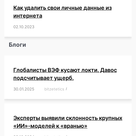
Как удалить свои личные данные из
интернета
02.10.2023
/
,
,
,
,
,
,
,
,
,
,
,
,
,
,
,
,
,
,
,
,
,
,
,
,
,
,
Блоги
Глобалисты ВЭФ кусают локти. Давос
подсчитывает ущерб.
30.01.2025
/
bitzetetics
/
,
,
,
,
,
,
,
,
,
,
,
,
,
,
,
,
Эксперты выявили склонность крупных
«ИИ»-моделей к «вранью»