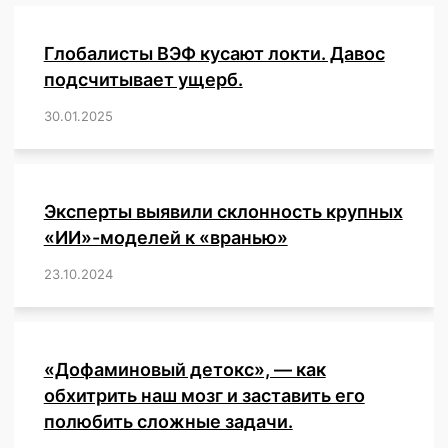
Глобалисты ВЭФ кусают локти. Давос
подсчитывает ущерб.
30.01.2025
/
,
,
,
,
,
,
,
,
,
,
,
,
,
,
,
,
Эксперты выявили склонность крупных
«ИИ»-моделей к «вранью»
23.10.2024
/
,
,
,
,
,
,
,
,
,
,
,
,
«Дофаминовый детокс», — как
обхитрить наш мозг и заставить его
полюбить сложные задачи.