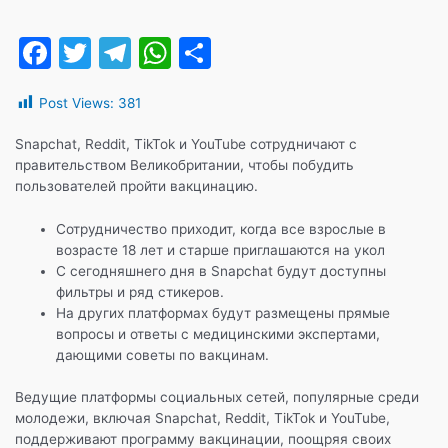
F
T
T
W
О
a
w
el
h
т
Post Views:
381
c
itt
e
at
п
e
er
gr
s
р
Snapchat, Reddit, TikTok и YouTube сотрудничают с
правительством Великобритании, чтобы побудить
b
a
A
а
пользователей пройти вакцинацию.
o
m
p
в
Сотрудничество приходит, когда все взрослые в
o
p
и
возрасте 18 лет и старше приглашаются на укол
k
т
С сегодняшнего дня в Snapchat будут доступны
фильтры и ряд стикеров.
ь
На других платформах будут размещены прямые
вопросы и ответы с медицинскими экспертами,
дающими советы по вакцинам.
Ведущие платформы социальных сетей, популярные среди
молодежи, включая Snapchat, Reddit, TikTok и YouTube,
поддерживают программу вакцинации, поощряя своих