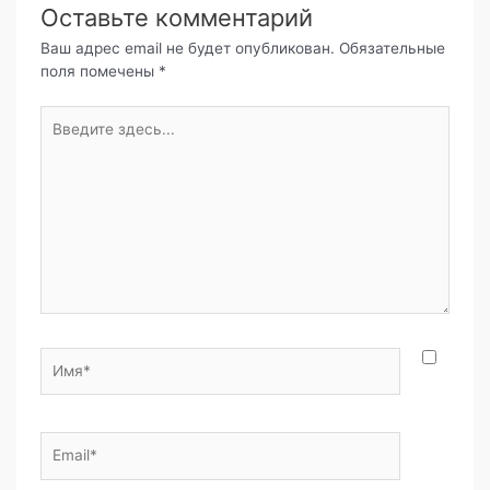
c
itt
e
at
п
Оставьте комментарий
e
er
gr
s
р
Ваш адрес email не будет опубликован.
Обязательные
поля помечены
*
b
a
A
а
o
m
p
в
Введите
здесь...
o
p
и
k
т
ь
Имя*
Email*