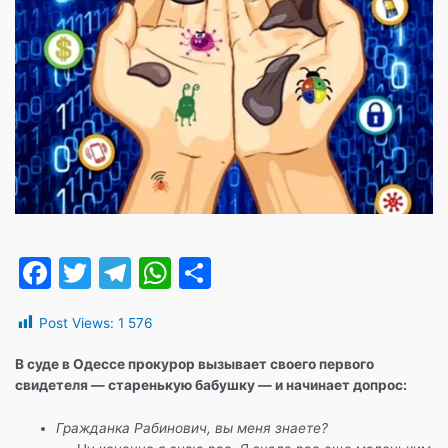
F
T
T
W
О
a
w
el
h
т
Post Views:
1 576
c
itt
e
at
п
e
er
gr
s
р
В суде в Одессе прокурор вызывает своего первого
свидетеля — старенькую бабушку — и начинает допрос:
b
a
A
а
o
m
p
в
Гражданка Рабинович, вы меня знаете?