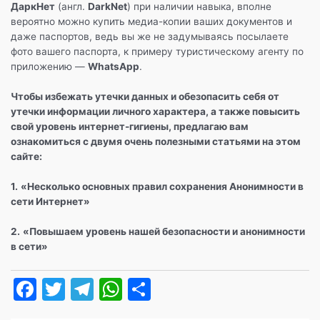
ДаркНет
(англ.
DarkNet
) при наличии навыка, вполне
вероятно можно купить медиа-копии ваших документов и
даже паспортов, ведь вы же не задумываясь посылаете
фото вашего паспорта, к примеру туристическому агенту по
приложению —
WhatsApp
.
Чтобы избежать утечки данных и обезопасить себя от
утечки информации личного характера, а также повысить
свой уровень интернет-гигиены, предлагаю вам
ознакомиться с двумя очень полезными статьями на этом
сайте:
1.
«Несколько основных правил сохранения Анонимности в
сети Интернет»
2.
«Повышаем уровень нашей безопасности и анонимности
в сети»
F
T
T
W
О
a
w
el
h
т