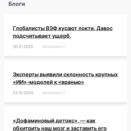
Блоги
Глобалисты ВЭФ кусают локти. Давос
подсчитывает ущерб.
30.01.2025
/
bitzetetics
/
,
,
,
,
,
,
,
,
,
,
,
,
,
,
,
,
Эксперты выявили склонность крупных
«ИИ»-моделей к «вранью»
23.10.2024
/
bitzetetics
/
,
,
,
,
,
,
,
,
,
,
,
,
«Дофаминовый детокс», — как
обхитрить наш мозг и заставить его