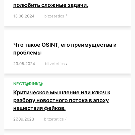
полюбить сложные задачи.
13.06.2024
/
bitzetetics
/
,
,
,
,
,
,
,
,
,
,
,
,
,
,
,
,
,
,
,
,
,
,
Что такое OSINT, его преимущества и
проблемы
23.05.2024
/
bitzetetics
/
,
,
,
,
,
,
,
,
,
,
,
,
NЕСT@RINK@
Критическое мышление или ключ к
разбору новостного потока в эпоху
нашествия фейков.
27.09.2023
/
bitzetetics
/
,
,
,
,
,
,
,
,
,
,
,
,
,
,
,
,
,