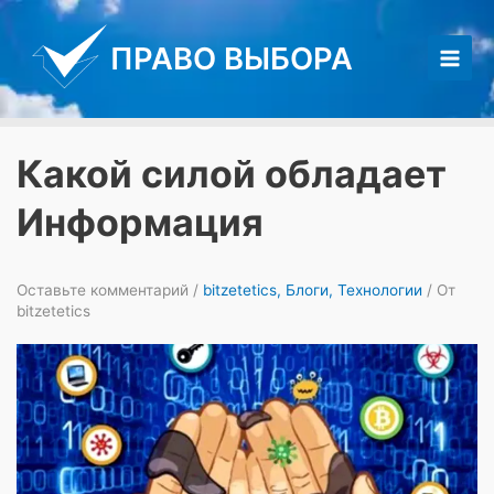
Перейти
к
ПРАВО ВЫБОРА
содержимому
Main
Men
Какой силой обладает
Информация
Оставьте комментарий
/
bitzetetics
,
Блоги
,
Технологии
/ От
bitzetetics