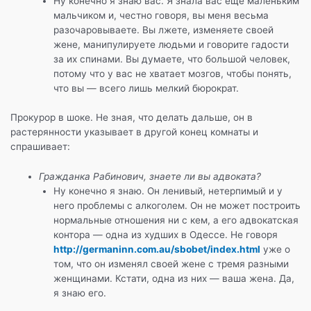
Ну конечно я знаю вас. Я знала вас еще маленьким
o
p
и
мальчиком и, честно говоря, вы меня весьма
k
т
разочаровываете. Вы лжете, изменяете своей
жене, манипулируете людьми и говорите гадости
ь
за их спинами. Вы думаете, что большой человек,
потому что у вас не хватает мозгов, чтобы понять,
что вы — всего лишь мелкий бюрократ.
Прокурор в шоке. Не зная, что делать дальше, он в
растерянности указывает в другой конец комнаты и
спрашивает:
Гражданка Рабинович, знаете ли вы адвоката?
Ну конечно я знаю. Он ленивый, нетерпимый и у
него проблемы с алкоголем. Он не может построить
нормальные отношения ни с кем, а его адвокатская
контора — одна из худших в Одессе. Не говоря
http://germaninn.com.au/sbobet/index.html
уже о
том, что он изменял своей жене с тремя разными
женщинами. Кстати, одна из них — ваша жена. Да,
я знаю его.