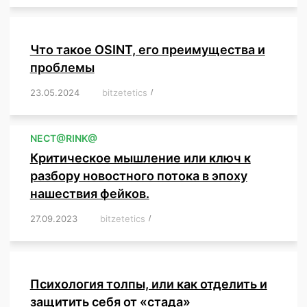
Что такое OSINT, его преимущества и
проблемы
23.05.2024
/
bitzetetics
/
,
,
,
,
,
,
,
,
,
,
,
,
NЕСT@RINK@
Критическое мышление или ключ к
разбору новостного потока в эпоху
нашествия фейков.
27.09.2023
/
bitzetetics
/
,
,
,
,
,
,
,
,
,
,
,
,
,
,
,
,
,
Психология толпы, или как отделить и
защитить себя от «стада»