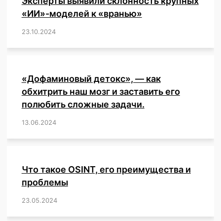
Эксперты выявили склонность крупных
«ИИ»-моделей к «вранью»
23.10.2024
/
,
,
,
,
,
,
,
,
,
,
,
,
«Дофаминовый детокс», — как
обхитрить наш мозг и заставить его
полюбить сложные задачи.
13.06.2024
/
,
,
,
,
,
,
,
,
,
,
,
,
,
,
,
,
,
,
,
,
,
,
Что такое OSINT, его преимущества и
проблемы
23.05.2024
/
,
,
,
,
,
,
,
,
,
,
,
,