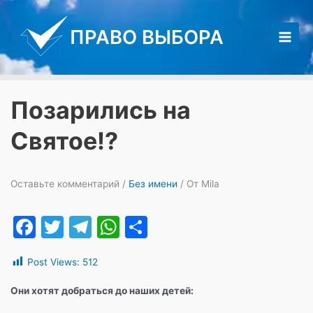
Перейти
к
ПРАВО ВЫБОРА
содержимому
Main
Men
Позарились на
Святое!?
Оставьте комментарий
/
Без имени
/ От
Mila
F
T
T
W
О
a
w
el
h
т
Post Views:
512
c
itt
e
at
п
e
er
gr
s
р
Они хотят добраться до наших детей: