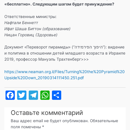
«бесплатно». Следующим шагом будет принуждение?
Ответственные министры:
Нафтали Беннетт
Ифат Шаша Биттон (образование)
Ницан Горовиц (Здоровье)
Документ «Переворот пирамиды» (“היפוך הפירמידה”): видение
и политика в отношении детей младшего возраста в Израиле
2019, профессор Мануэль Трахтенберг>>>
https://www.neaman.org.il/Files/Turning%20the%20Pyramid%20
Upside%20Down_20190314111450.251.pdf
F
T
T
W
О
a
w
el
h
т
c
itt
e
at
п
Оставьте комментарий
e
er
gr
s
р
Ваш адрес email не будет опубликован.
Обязательные
поля помечены
*