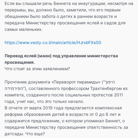
b
a
A
а
Если вы слышали речь Беннета на инаугурации, несмотря на
o
m
p
в
перерывы, вы, должно было, заметили, что его первым
обещанием было забота о детях в раннем возрасте и
o
p
и
передача Министерству просвещения яслей и садов для
k
т
самых маленьких.
ь
https://www.vesty.co.il/main/article/HJrxbFXs00
Перевод яслей (маон) под управление министерства
просвещения.
Что стоит за этим заявлением?
Прочтение документа «Переворот пирамиды» (“היפוך
הפירמידה”), составленного профессором Трахтенбергом из
комитета, созданного после социальных протестов 2011
года, учит нас, что это только начало.
В отчете от марта 2019 года предлагается комплексная
реформа образования детей в возрасте от 0 до 6 лет и
содержится предложение, о котором упоминал Беннет, о
передаче Министерству просвещения ответственность за
детсады. Что еще?