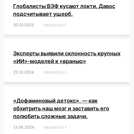
Глобалисты ВЭФ кусают локти. Давос
подсчитывает ущерб.
30.01.2025
/
bitzetetics
/
,
,
,
,
,
,
,
,
,
,
,
,
,
,
,
,
Эксперты выявили склонность крупных
«ИИ»-моделей к «вранью»
23.10.2024
/
bitzetetics
/
,
,
,
,
,
,
,
,
,
,
,
,
«Дофаминовый детокс», — как
обхитрить наш мозг и заставить его
полюбить сложные задачи.
13.06.2024
/
bitzetetics
/
,
,
,
,
,
,
,
,
,
,
,
,
,
,
,
,
,
,
,
,
,
,