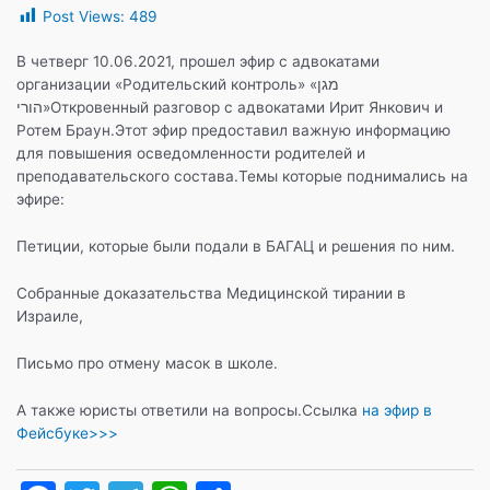
Post Views:
489
c
itt
e
at
п
e
er
gr
s
р
В четверг 10.06.2021, прошел эфир с адвокатами
организации «Родительский контроль» «מגן
b
a
A
а
הורי»Откровенный разговор с адвокатами Ирит Янкович и
o
m
p
в
Ротем Браун.Этот эфир предоставил важную информацию
для повышения осведомленности родителей и
o
p
и
преподавательского состава.Темы которые поднимались на
k
т
эфире:
ь
Петиции, которые были подали в БАГАЦ и решения по ним.
Собранные доказательства Медицинской тирании в
Израиле,
Письмо про отмену масок в школе.
А также юристы ответили на вопросы.Ссылка
на эфир в
Фейсбуке>>>