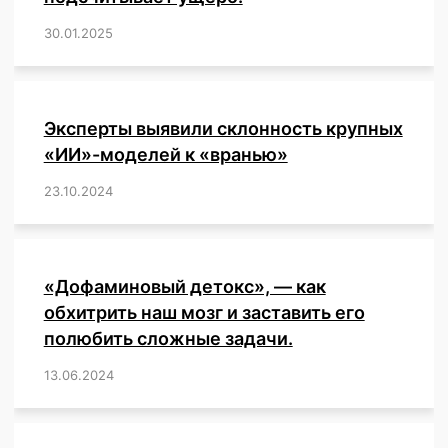
30.01.2025
/
,
,
,
,
,
,
,
,
,
,
,
,
,
,
,
,
Эксперты выявили склонность крупных
«ИИ»-моделей к «вранью»
23.10.2024
/
,
,
,
,
,
,
,
,
,
,
,
,
«Дофаминовый детокс», — как
обхитрить наш мозг и заставить его
полюбить сложные задачи.
13.06.2024
/
,
,
,
,
,
,
,
,
,
,
,
,
,
,
,
,
,
,
,
,
,
,