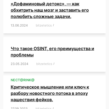
«Дофаминовый детокс», — как
обхитрить наш мозг и заставить его
полюбить сложные задачи.
13.06.2024
/
bitzetetics
/
,
,
,
,
,
,
,
,
,
,
,
,
,
,
,
,
,
,
,
,
,
,
Что такое OSINT, его преимущества и
проблемы
23.05.2024
/
bitzetetics
/
,
,
,
,
,
,
,
,
,
,
,
,
NЕСT@RINK@
Критическое мышление или ключ к
разбору новостного потока в эпоху
нашествия фейков.
27.09.2023
/
bitzetetics
/
,
,
,
,
,
,
,
,
,
,
,
,
,
,
,
,
,