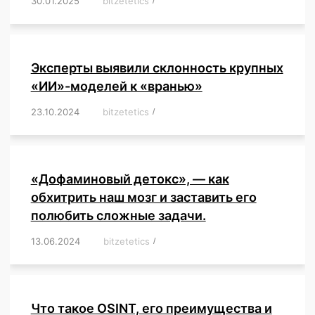
30.01.2025
/
bitzetetics
/
,
,
,
,
,
,
,
,
,
,
,
,
,
,
,
,
Эксперты выявили склонность крупных
«ИИ»-моделей к «вранью»
23.10.2024
/
bitzetetics
/
,
,
,
,
,
,
,
,
,
,
,
,
«Дофаминовый детокс», — как
обхитрить наш мозг и заставить его
полюбить сложные задачи.
13.06.2024
/
bitzetetics
/
,
,
,
,
,
,
,
,
,
,
,
,
,
,
,
,
,
,
,
,
,
,
Что такое OSINT, его преимущества и