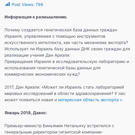
Post Views:
796
c
itt
e
at
п
e
er
gr
s
р
Информация к размышлению.
b
a
A
а
Почему создается генетическая база данных граждан
o
m
p
в
Израиля, управляемая с помощью инструментов
искусственного интеллекта, как часть механизма экспорта?
o
p
и
Использует ли Израиль базу данных ДНК своих граждан для
k
т
реализации учения Дан Ариэли:
Превращения Израиля в исследовательскую лабораторию и
ь
использования генетической базы данных для
коммерческих экономических нужд?
2017, Дан Ариэли: «
Может ли Израиль стать лабораторией
мировых исследований в области здравоохранения? У нас
может появиться новая и
интересная область экспорта
».
Январь 2018, Давос:
Премьер-министр Биньямин Нетаньяху встретился с
генеральным директором гигантской компании-