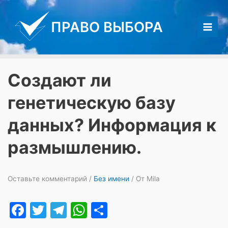
Перейти
к
ПРАВО ВЫБОРА
содержимому
Main
Men
Создают ли
генетическую базу
данных? Информация к
размышлению.
Оставьте комментарий
/
Без имени
/ От
Mila
F
T
T
W
О
a
w
el
h
т