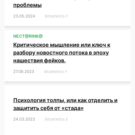
проблемы
23.05.2024
/
bitzetetics
/
,
,
,
,
,
,
,
,
,
,
,
,
NЕСT@RINK@
Критическое мышление или ключ к
разбору новостного потока в эпоху
нашествия фейков.
27.09.2023
/
bitzetetics
/
,
,
,
,
,
,
,
,
,
,
,
,
,
,
,
,
,
Психология толпы, или как отделить и
защитить себя от «стада»
24.03.2023
/
bitzetetics
/
,
,
,
,
,
,
,
,
,
,
,
,
,
,
,
,
,
,
,
,
,
,
,
,
,
,
,
,
,
,
,
,
,
,
,
,
,
,
,
,
,
,
,
,
,
,
,
,
,
,
,