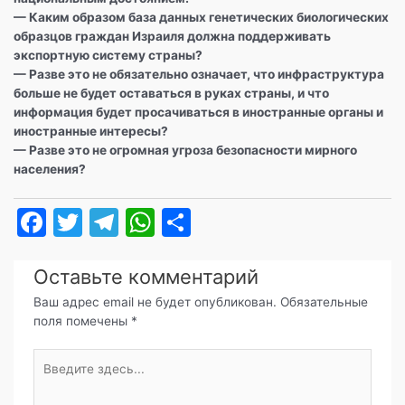
— Каким образом база данных генетических биологических
образцов граждан Израиля должна поддерживать
экспортную систему страны?
— Разве это не обязательно означает, что инфраструктура
больше не будет оставаться в руках страны, и что
информация будет просачиваться в иностранные органы и
иностранные интересы?
— Разве это не огромная угроза безопасности мирного
населения?
F
T
T
W
О
a
w
el
h
т
c
itt
e
at
п
Оставьте комментарий
e
er
gr
s
р
Ваш адрес email не будет опубликован.
Обязательные
поля помечены
*
b
a
A
а
o
m
p
в
Введите
здесь...
o
p
и