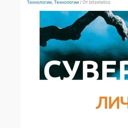
Технологии
,
Технологии
/ От
bitzetetics