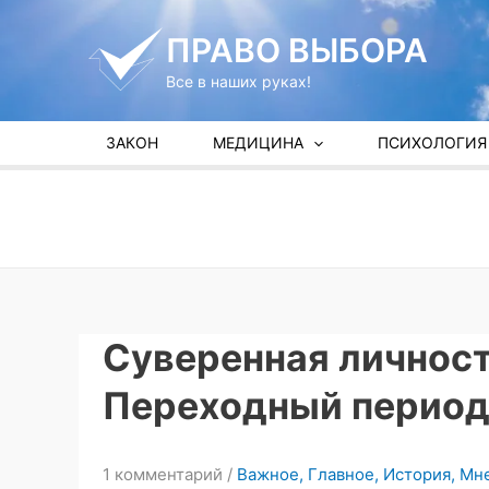
Перейти
к
ПРАВО ВЫБОРА
содержимому
Все в наших руках!
ЗАКОН
МЕДИЦИНА
ПСИХОЛОГИЯ
Суверенная личност
Переходный период
1 комментарий
/
Важное
,
Главное
,
История
,
Мне