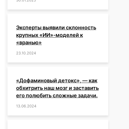
Эксперты выявили склонность
крупных «ИИ»-моделей к
«вранью»
23.10.2024
/
,
,
,
,
,
,
,
,
,
,
,
,
«Дофаминовый детокс», — как
обхитрить наш мозг и заставить
его полюбить сложные задачи.
13.06.2024
/
,
,
,
,
,
,
,
,
,
,
,
,
,
,
,
,
,
,
,
,
,
,