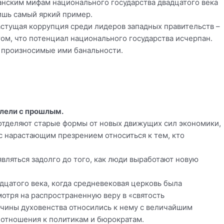
анским мифам национального государства двадцатого века
ишь самый яркий пример.
астущая коррупция среди лидеров западных правительств –
том, что потенциал национального государства исчерпан.
в произносимые ими банальности.
лели с прошлым.
 отделяют старые формы от новых движущих сил экономики,
 нарастающим презрением относиться к тем, кто
вляться задолго до того, как люди выработают новую
дцатого века, когда средневековая церковь была
тря на распространенную веру в «святость
 чины духовенства относились к нему с величайшим
 отношения к политикам и бюрократам.