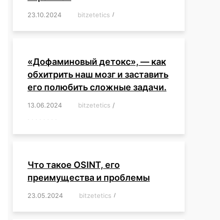
23.10.2024
/
bitzetetics
/
,
,
,
,
,
,
,
,
,
,
,
,
«Дофаминовый детокс», — как
обхитрить наш мозг и заставить
его полюбить сложные задачи.
13.06.2024
/
bitzetetics
/
,
,
,
,
,
,
,
,
,
,
,
,
,
,
,
,
,
,
,
,
,
,
Что такое OSINT, его
преимущества и проблемы
23.05.2024
/
bitzetetics
/
,
,
,
,
,
,
,
,
,
,
,
,