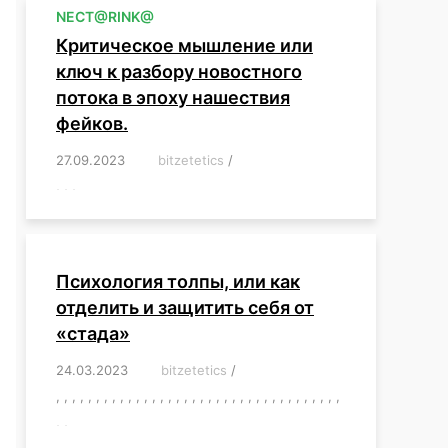
NЕСT@RINK@
Критическое мышление или
ключ к разбору новостного
потока в эпоху нашествия
фейков.
27.09.2023
/
bitzetetics
/
,
,
,
,
,
,
,
,
,
,
,
,
,
,
,
,
,
Психология толпы, или как
отделить и защитить себя от
«стада»
24.03.2023
/
bitzetetics
/
,
,
,
,
,
,
,
,
,
,
,
,
,
,
,
,
,
,
,
,
,
,
,
,
,
,
,
,
,
,
,
,
,
,
,
,
,
,
,
,
,
,
,
,
,
,
,
,
,
,
,