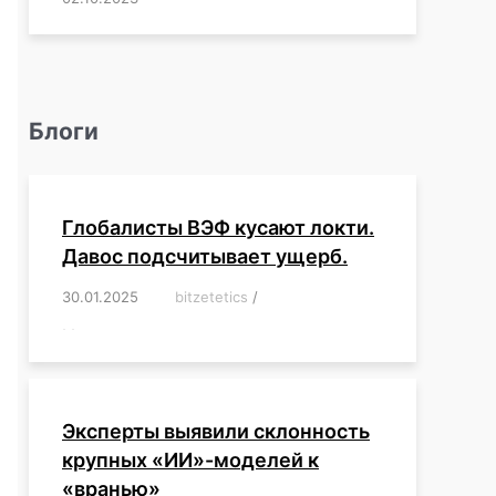
Блоги
Глобалисты ВЭФ кусают локти.
Давос подсчитывает ущерб.
30.01.2025
/
bitzetetics
/
,
,
,
,
,
,
,
,
,
,
,
,
,
,
,
,
Эксперты выявили склонность
крупных «ИИ»-моделей к
«вранью»