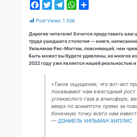
F
T
T
W
О
a
w
el
h
т
Post Views:
1 306
c
itt
e
at
п
e
er
gr
s
р
Дорогие читатели! Хочется представить вам ц
b
a
A
а
труда ушедшего столетия — книги, написанн
Уильямом Рис-Моггом, поясняющей, чем чрев
o
m
p
в
Быть может вы будете удивлены, но многое из т
o
p
и
2022 году уже является нашей реальностью и
k
т
ь
«Такое ощущение, что вот-вот пр
показывают нам ежегодный рост 
углекислого газа в атмосфере, в
вверх по асимптоте прямо за пов
Конечную точку всего нам известн
—
ДЭНИЕЛЬ УИЛЬМАН ХИЛЛИС