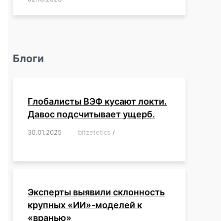
Блоги
Глобалисты ВЭФ кусают локти.
Давос подсчитывает ущерб.
30.01.2025
/
bitzetetics
/
,
,
,
,
,
,
,
,
,
,
,
,
,
,
,
,
Эксперты выявили склонность
крупных «ИИ»-моделей к
«вранью»