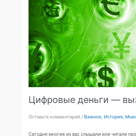
тайные
опасности
банковских
цифровых
валют(CBDC)
и
централизованных
криптовалют(Стейблкоинов)
Цифровые деньги — вы
Оставьте комментарий
/
Важное
,
История
,
Мнен
Сегодня многие из вас слышали или читали про