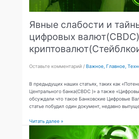
Явные слабости и тайн
цифровых валют(CBDC)
криптовалют(Стейблко
Оставьте комментарий
/
Важное
,
Главное
,
Техн
В предыдущих наших статьях, таких как «Поте
Центрального банка(CBDC )» а также «Цифровы
обсуждали что такое Банковские Цифровые Валю
статье побудил один документ, недавно выпущенн
Явные
Читать далее »
слабости
и