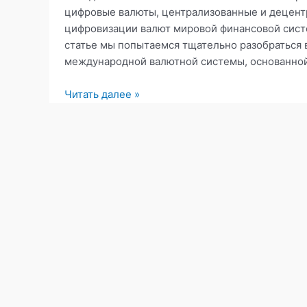
цифровые валюты, централизованные и децент
цифровизации валют мировой финансовой систе
статье мы попытаемся тщательно разобраться в
международной валютной системы, основанно
Цифровые
Читать далее »
деньги
—
вызов
наследию
Бреттон-
Вудса