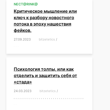
NЕСT@RINK@
Критическое мышление или
ключ к разбору новостного
потока в эпоху нашествия
фейков.
27.09.2023
/
bitzetetics
/
,
,
,
,
,
,
,
,
,
,
,
,
,
,
,
,
,
Психология толпы, или как
отделить и защитить себя от
«стада»
24.03.2023
/
bitzetetics
/
,
,
,
,
,
,
,
,
,
,
,
,
,
,
,
,
,
,
,
,
,
,
,
,
,
,
,
,
,
,
,
,
,
,
,
,
,
,
,
,
,
,
,
,
,
,
,
,
,
,
,