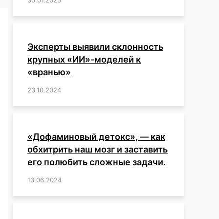
Эксперты выявили склонность
крупных «ИИ»-моделей к
«вранью»
23.10.2024
/
,
,
,
,
,
,
,
,
,
,
,
,
«Дофаминовый детокс», — как
обхитрить наш мозг и заставить
его полюбить сложные задачи.
13.06.2024
/
,
,
,
,
,
,
,
,
,
,
,
,
,
,
,
,
,
,
,
,
,
,