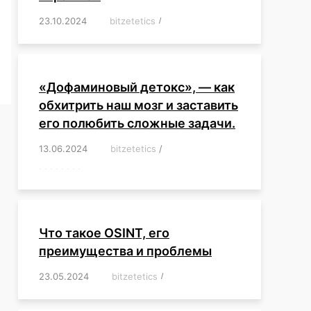
23.10.2024
/
bitzetetics
/
,
,
,
,
,
,
,
,
,
,
,
,
«Дофаминовый детокс», — как
обхитрить наш мозг и заставить
его полюбить сложные задачи.
13.06.2024
/
bitzetetics
/
,
,
,
,
,
,
,
,
,
,
,
,
,
,
,
,
,
,
,
,
,
,
Что такое OSINT, его
преимущества и проблемы
23.05.2024
/
bitzetetics
/
,
,
,
,
,
,
,
,
,
,
,
,