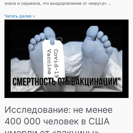
знала и скрывала, что выздоровление от «вируса» …
В
Читать далее »
компании
Pfizer
знали,
что
пациенты
не
нуждаются
в
«вакцине»
и
что
«вакцина»
увеличивает
риск
Исследование: не менее
заболеваемости
в
400 000 человек в США
первые
дни.
умерли от «вакцины»