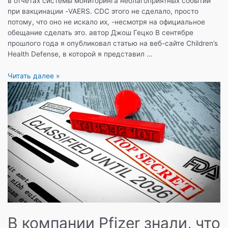
в отчётах системы мониторинга неблагоприятных событий
при вакцинации -VAERS. CDC этого не сделало, просто
потому, что оно не искало их, -несмотря на официальное
обещание сделать это. автор Джош Гецко В сентябре
прошлого года я опубликовал статью на веб-сайте Children’s
Health Defense, в которой я представил …
CDC
Читать далее »
нам
лжет?
В компании Pfizer знали, что