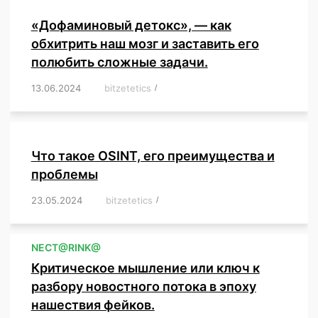
«Дофаминовый детокс», — как
обхитрить наш мозг и заставить его
полюбить сложные задачи.
13.06.2024
/
bitzetetics
/
,
,
,
,
,
,
,
,
,
,
,
,
,
,
,
,
,
,
,
,
,
,
Что такое OSINT, его преимущества и
проблемы
23.05.2024
/
bitzetetics
/
,
,
,
,
,
,
,
,
,
,
,
,
NЕСT@RINK@
Критическое мышление или ключ к
разбору новостного потока в эпоху
нашествия фейков.