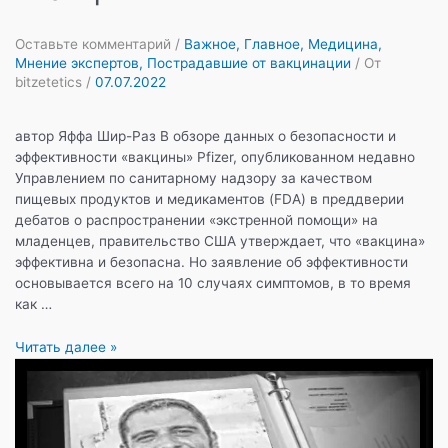
Оставьте комментарий
/
Важное
,
Главное
,
Медицина
,
Мнение экспертов
,
Пострадавшие от вакцинации
/ От
bitzetetics
/
07.07.2022
автор Яффа Шир-Раз В обзоре данных о безопасности и
эффективности «вакцины» Pfizer, опубликованном недавно
Управлением по санитарному надзору за качеством
пищевых продуктов и медикаментов (FDA) в преддверии
дебатов о распространении «экстренной помощи» на
младенцев, правительство США утверждает, что «вакцина»
эффективна и безопасна. Но заявление об эффективности
основывается всего на 10 случаях симптомов, в то время
как …
FDA
Читать далее »
игнорирует
множественные
случаи
серьезных,