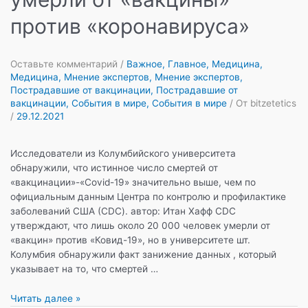
против «коронавируса»
Оставьте комментарий
/
Важное
,
Главное
,
Медицина
,
Медицина
,
Мнение экспертов
,
Мнение экспертов
,
Пострадавшие от вакцинации
,
Пострадавшие от
вакцинации
,
События в мире
,
События в мире
/ От
bitzetetics
/
29.12.2021
Исследователи из Колумбийского университета
обнаружили, что истинное число смертей от
«вакцинации»-«Covid-19» значительно выше, чем по
официальным данным Центра по контролю и профилактике
заболеваний США (CDC). автор: Итан Хафф CDC
утверждают, что лишь около 20 000 человек умерли от
«вакцин» против «Ковид-19», но в университете шт.
Колумбия обнаружили факт занижение данных , который
указывает на то, что смертей …
Исследование:
Читать далее »