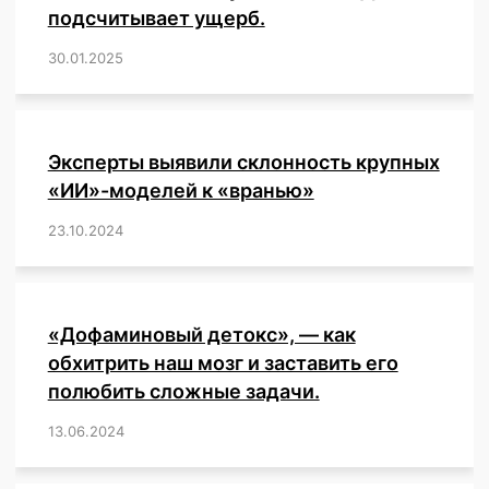
более
подсчитывает ущерб.
7000
30.01.2025
/
,
,
,
,
,
,
,
,
,
,
,
,
,
,
,
,
(!)
пострадавших
подростков
в
возрасте
Эксперты выявили склонность крупных
12-
«ИИ»-моделей к «вранью»
17
лет,
23.10.2024
/
,
,
,
,
,
,
,
,
,
,
,
,
из
которых
9
умерли.
«Дофаминовый детокс», — как
обхитрить наш мозг и заставить его
полюбить сложные задачи.
13.06.2024
/
,
,
,
,
,
,
,
,
,
,
,
,
,
,
,
,
,
,
,
,
,
,