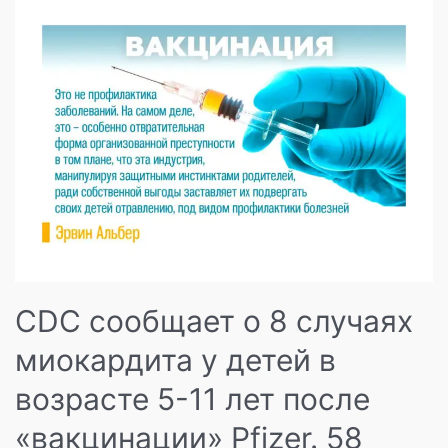
не
менее
400
000
человек
в
США
умерли
от
«вакцины»
против
«коронавируса»
CDC сообщает о 8 случаях
миокардита у детей в
возрасте 5-11 лет после
«вакцинации» Pfizer. 58