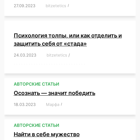
27.09.2023
/
bitzetetics
/
,
,
,
,
,
,
,
,
,
,
,
,
,
,
,
,
,
Психология толпы, или как отделить и
защитить себя от «стада»
24.03.2023
/
bitzetetics
/
,
,
,
,
,
,
,
,
,
,
,
,
,
,
,
,
,
,
,
,
,
,
,
,
,
,
,
,
,
,
,
,
,
,
,
,
,
,
,
,
,
,
,
,
,
,
,
,
,
,
,
АВТОРСКИЕ СТАТЬИ
Осознать — значит победить
18.03.2023
/
Марфа
/
,
,
,
,
,
АВТОРСКИЕ СТАТЬИ
Найти в себе мужество