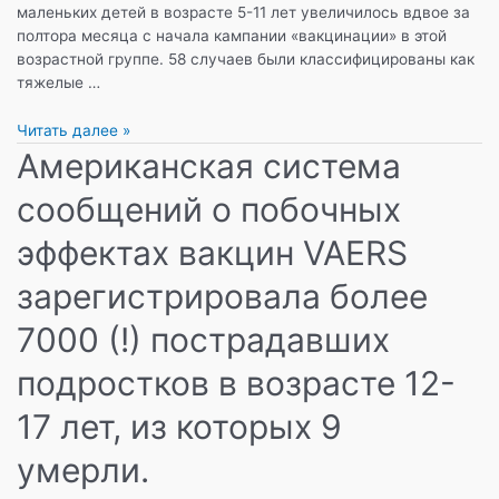
маленьких детей в возрасте 5-11 лет увеличилось вдвое за
полтора месяца с начала кампании «вакцинации» в этой
возрастной группе. 58 случаев были классифицированы как
тяжелые …
CDC
Читать далее »
сообщает
Американская система
о
сообщений о побочных
8
случаях
эффектах вакцин VAERS
миокардита
у
зарегистрировала более
детей
в
7000 (!) пострадавших
возрасте
5-
подростков в возрасте 12-
11
лет
17 лет, из которых 9
после
«вакцинации»
умерли.
Pfizer.