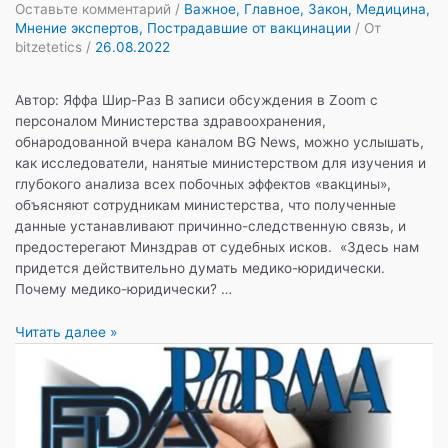
Оставьте комментарий
/
Важное
,
Главное
,
Закон
,
Медицина
,
Мнение экспертов
,
Пострадавшие от вакцинации
/ От
bitzetetics
/
26.08.2022
Автор: Яффа Шир-Раз В записи обсуждения в Zoom с
персоналом Министерства здравоохранения,
обнародованной вчера каналом BG News, можно услышать,
как исследователи, нанятые министерством для изучения и
глубокого анализа всех побочных эффектов «вакцины»,
объясняют сотрудникам министерства, что полученные
данные устанавливают причинно-следственную связь, и
предостерегают Минздрав от судебных исков. «Здесь нам
придется действительно думать медико-юридически.
Почему медико-юридически? …
Тайное
Читать далее »
становится
явным.
Минздрав
Израиля
пытался