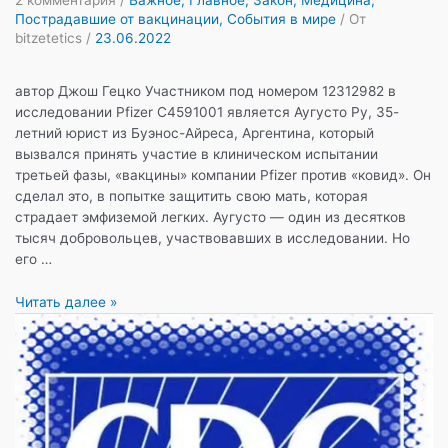
Пострадавшие от вакцинации
,
События в мире
/ От
bitzetetics
/
23.06.2022
автор Джош Гецко Участником под номером 12312982 в
исследовании Pfizer C4591001 является Аугусто Ру, 35-
летний юрист из Буэнос-Айреса, Аргентина, который
вызвался принять участие в клиническом испытании
третьей фазы, «вакцины» компании Pfizer против «ковид». Он
сделал это, в попытке защитить свою мать, которая
страдает эмфиземой легких. Аугусто — один из десятков
тысяч добровольцев, участвовавших в исследовании. Но
его …
Является
Читать далее »
ли
участник
№12312982
ключом
к
доказательству