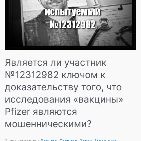
мультисистемных
побочных
эффектов
у
младенцев
и
утверждает,
что
Pfizer
Является ли участник
якобы
доказала
№12312982 ключом к
«безопасность»
их
доказательству того, что
«вакцины»
исследования «вакцины»
Pfizer являются
мошенническими?
2 комментария
/
Важное
,
Главное
,
Закон
,
Медицина
,