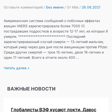
58
сообщений
Оставьте комментарий
/
Без имени
/ От
Mila
/
26.06.2021
о
побочных
Американская система сообщений о побочных эффектах
эффектах
вакцин VAERS зарегистрировала более 7000 (!)
в
пострадавших подростков в возрасте 12-17 лет, из которых 9
этом
умерли. *************************** Последний
возрасте
зарегистрированный случай смерти — 13-летний мальчик,
были
который умер через два дня после вакцинации против Pfizer.
классифицированы
Среди других смертей — трое 15-летних, двое 16-летних и
как
один 17-летний. Всего в отчете около 400 …
серьезные.
Американская
Читать далее »
система
сообщений
о
ВАЖНЫЕ НОВОСТИ
побочных
эффектах
вакцин
VAERS
Глобалисты ВЭФ кусают локти. Давос
зарегистрировала