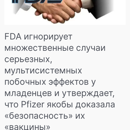
скрыть
важную
информацию
и
подделал
отчеты
FDA игнорирует
комиссии
множественные случаи
по
изучению
серьезных,
побочных
эффектов
мультисистемных
«вакцины»
Pfizer.
побочных эффектов у
младенцев и утверждает,
что Pfizer якобы доказала
«безопасность» их
«вакцины»