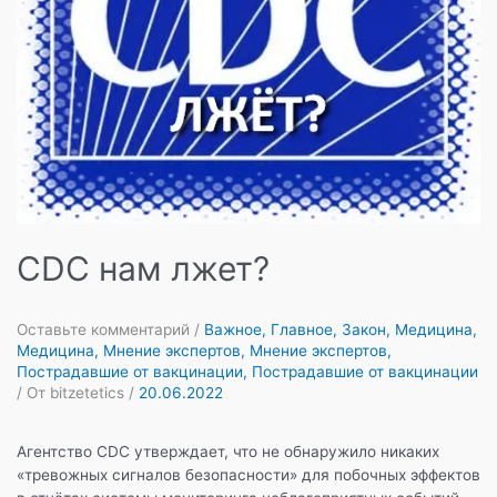
того,
что
исследования
«вакцины»
Pfizer
являются
мошенническими?
CDC нам лжет?
Оставьте комментарий
/
Важное
,
Главное
,
Закон
,
Медицина
,
Медицина
,
Мнение экспертов
,
Мнение экспертов
,
Пострадавшие от вакцинации
,
Пострадавшие от вакцинации
/ От
bitzetetics
/
20.06.2022
Агентство CDC утверждает, что не обнаружило никаких
«тревожных сигналов безопасности» для побочных эффектов