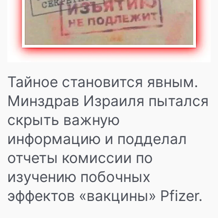
грудном
вскармливании,
и
при
этом
пострадавших
от
Тайное становится явным.
«вакцин»
против
Минздрав Израиля пытался
«Ковид»
скрыть важную
информацию и подделал
отчеты комиссии по
изучению побочных
эффектов «вакцины» Pfizer.