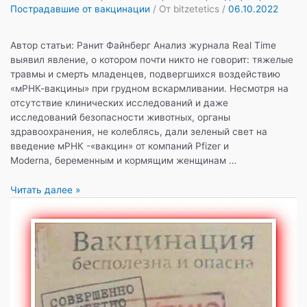
Пострадавшие от вакцинации
/ От
bitzetetics
/
06.10.2022
Автор статьи: Ранит Файнберг Анализ журнала Real Time
выявил явление, о котором почти никто не говорит: тяжелые
травмы и смерть младенцев, подвергшихся воздействию
«мРНК-вакцины» при грудном вскармливании. Несмотря на
отсутствие клинических исследований и даже
исследований безопасности животных, органы
здравоохранения, не колеблясь, дали зеленый свет на
введение мРНК -«вакцин» от компаний Pfizer и
Moderna, беременным и кормящим женщинам …
648
Читать далее »
отчетов
в
системе
VAERS
о
детях,
находящихся
на