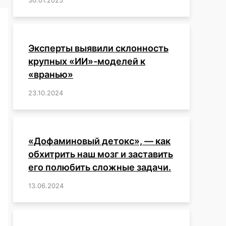
Эксперты выявили склонность
крупных «ИИ»-моделей к
«вранью»
23.10.2024
/
,
,
,
,
,
,
,
,
,
,
,
,
«Дофаминовый детокс», — как
обхитрить наш мозг и заставить
его полюбить сложные задачи.
13.06.2024
/
,
,
,
,
,
,
,
,
,
,
,
,
,
,
,
,
,
,
,
,
,
,