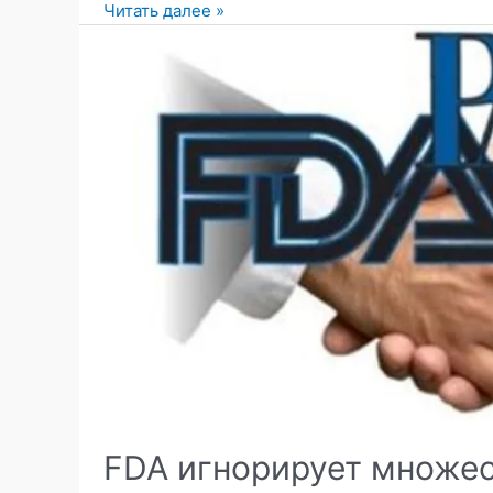
Миокардит
Читать далее »
и
перикардит,
как
прямой
результат
«вакцинации»
против
«COVID-
19»
FDA игнорирует множес