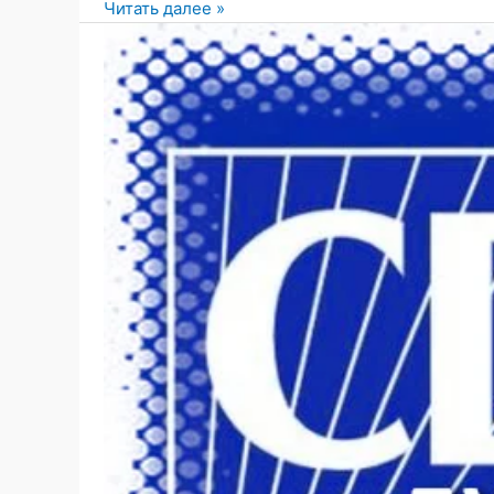
Несмотря
Читать далее »
на
минимальный
процент
прививок
в
возрасте
от
5
до
11
лет
—
новое
исследование,
которое
Министерство
здравоохранения
скрывает