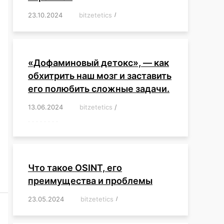
23.10.2024
/
bitzetetics
/
,
,
,
,
,
,
,
,
,
,
,
,
«Дофаминовый детокс», — как
обхитрить наш мозг и заставить
его полюбить сложные задачи.
13.06.2024
/
bitzetetics
/
,
,
,
,
,
,
,
,
,
,
,
,
,
,
,
,
,
,
,
,
,
,
Что такое OSINT, его
преимущества и проблемы
23.05.2024
/
bitzetetics
/
,
,
,
,
,
,
,
,
,
,
,
,