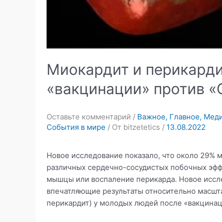
Миокардит и перикардит
«вакцинации» против «
Оставьте комментарий
/
Важное
,
Главное
,
Мед
События в мире
/ От
bitzetetics
/
13.08.2022
Новое исследование показало, что около 29% 
различных сердечно-сосудистых побочных эффе
мышцы или воспаление перикарда. Новое иссл
впечатляющие результаты относительно масшта
перикардит) у молодых людей после «вакцинац